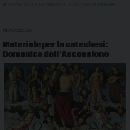
la
catechesi
,
cristiana
,
evangelizzazione
,
Foligno
,
iniziazione
,
Pentecoste
Catechesi:
Domenica
di
21 MAGGIO 2020
Pentecoste
Materiale per la catechesi:
Domenica dell’Ascensione