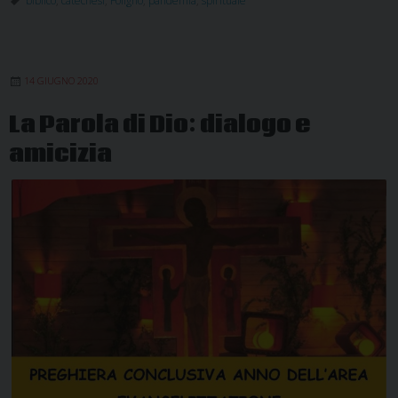
biblico
,
catechesi
,
Foligno
,
pandemia
,
spirituale
dell’esperienza
della
pandemia
14 GIUGNO 2020
La Parola di Dio: dialogo e
amicizia