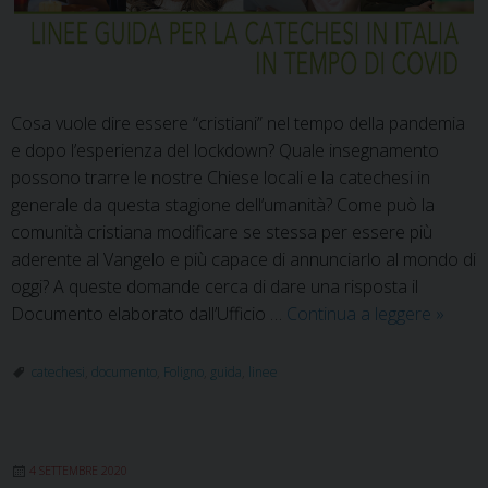
Cosa vuole dire essere “cristiani” nel tempo della pandemia
e dopo l’esperienza del lockdown? Quale insegnamento
possono trarre le nostre Chiese locali e la catechesi in
generale da questa stagione dell’umanità? Come può la
comunità cristiana modificare se stessa per essere più
aderente al Vangelo e più capace di annunciarlo al mondo di
oggi? A queste domande cerca di dare una risposta il
“Ripar
Documento elaborato dall’Ufficio …
Continua a leggere
»
insieme
linee
catechesi
,
documento
,
Foligno
,
guida
,
linee
guida
per
la
4 SETTEMBRE 2020
catech