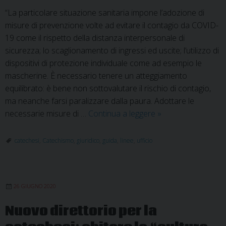
“La particolare situazione sanitaria impone l’adozione di
misure di prevenzione volte ad evitare il contagio da COVID-
19 come il rispetto della distanza interpersonale di
sicurezza; lo scaglionamento di ingressi ed uscite; l’utilizzo di
dispositivi di protezione individuale come ad esempio le
mascherine. È necessario tenere un atteggiamento
equilibrato: è bene non sottovalutare il rischio di contagio,
ma neanche farsi paralizzare dalla paura. Adottare le
Linee
necessarie misure di …
Continua a leggere
»
orientative
per
catechesi
,
Catechismo
,
giuridico
,
guida
,
linee
,
ufficio
la
ripresa
della
26 GIUGNO 2020
catechesi
Nuovo direttorio per la