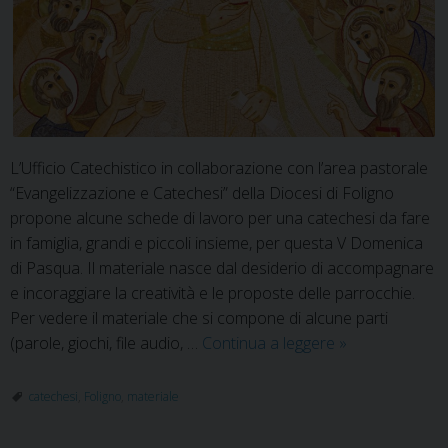
L’Ufficio Catechistico in collaborazione con l’area pastorale
“Evangelizzazione e Catechesi” della Diocesi di Foligno
propone alcune schede di lavoro per una catechesi da fare
in famiglia, grandi e piccoli insieme, per questa V Domenica
di Pasqua. Il materiale nasce dal desiderio di accompagnare
e incoraggiare la creatività e le proposte delle parrocchie.
Per vedere il materiale che si compone di alcune parti
Materiale
(parole, giochi, file audio, …
Continua a leggere
»
per
la
catechesi
,
Foligno
,
materiale
V
Domenica