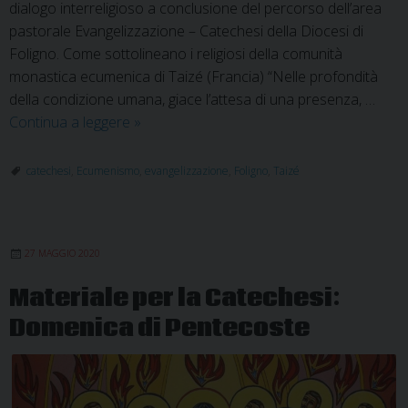
dialogo interreligioso a conclusione del percorso dell’area
pastorale Evangelizzazione – Catechesi della Diocesi di
Foligno. Come sottolineano i religiosi della comunità
monastica ecumenica di Taizé (Francia) “Nelle profondità
della condizione umana, giace l’attesa di una presenza, …
La
Continua a leggere
»
Parola
di
catechesi
,
Ecumenismo
,
evangelizzazione
,
Foligno
,
Taizé
Dio:
dialogo
e
27 MAGGIO 2020
amicizia
Materiale per la Catechesi:
Domenica di Pentecoste