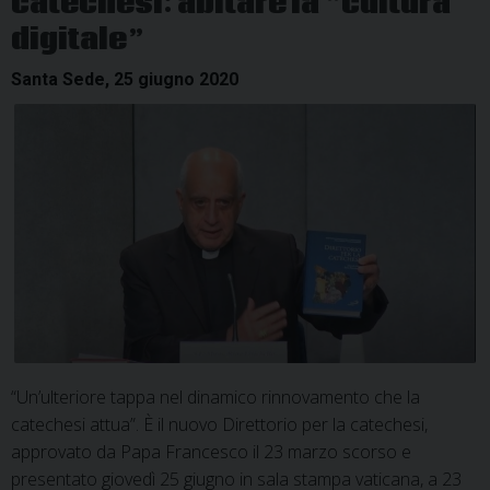
catechesi: abitare la “cultura
digitale”
Santa Sede, 25 giugno 2020
“Un’ulteriore tappa nel dinamico rinnovamento che la
catechesi attua”. È il nuovo Direttorio per la catechesi,
approvato da Papa Francesco il 23 marzo scorso e
presentato giovedì 25 giugno in sala stampa vaticana, a 23