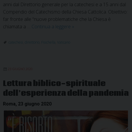
anni dal Direttorio generale per la catechesi e a 15 anni dal
Compendio del Catechismo della Chiesa Cattolica. Obiettivo:
far fronte alle “nuove problematiche che la Chiesa è
Nuovo
chiamata a …
Continua a leggere
»
direttorio
per
catechesi
,
direttorio
,
Fisichella
,
Vaticano
la
catechesi:
abitare
23 GIUGNO 2020
la
“cultura
Lettura biblico-spirituale
digitale”
dell’esperienza della pandemia
Roma, 23 giugno 2020