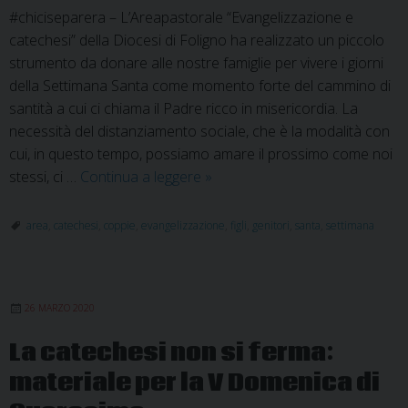
#chiciseparera – L’Areapastorale “Evangelizzazione e
catechesi” della Diocesi di Foligno ha realizzato un piccolo
strumento da donare alle nostre famiglie per vivere i giorni
della Settimana Santa come momento forte del cammino di
santità a cui ci chiama il Padre ricco in misericordia. La
necessità del distanziamento sociale, che è la modalità con
cui, in questo tempo, possiamo amare il prossimo come noi
Settimana
stessi, ci …
Continua a leggere
»
Santa:
sussidi
area
,
catechesi
,
coppie
,
evangelizzazione
,
figli
,
genitori
,
santa
,
settimana
per
vivere
questi
26 MARZO 2020
giorni
nelle
La catechesi non si ferma:
nostre
materiale per la V Domenica di
“Chiese
domestiche”