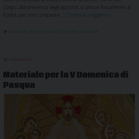
corpo, alla presenza degli apostoli, si unisce fisicamente al
Materiale
Padre, per non comparire …
Continua a leggere
»
per
la
Ascensione
,
catechesi
,
cristiana
,
Domenica
,
iniziazione
catechesi:
Domenica
dell’Ascensio
6 MAGGIO 2020
Materiale per la V Domenica di
Pasqua