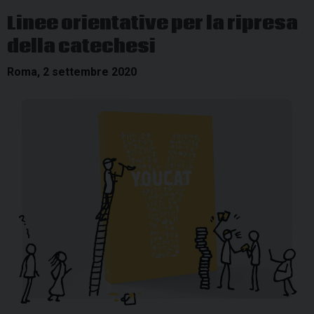
in
Linee orientative per la ripresa
Italia
della catechesi
in
tempo
Roma, 2 settembre 2020
di
Covid