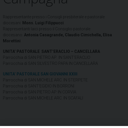
Rappresentante presso i Consigli presbiterale e pastorale
diocesani:
Mons. Luigi Filippucci
Rappresentanti laici presso il Consiglio pastorale
diocesano:
Antonia Casagrande, Claudio Cimichella, Elisa
Morettini
UNITA’ PASTORALE SANT’ERACLIO – CANCELLARA
Parrocchia di SAN PIETRO AP. IN SANT’ERACLIO
Parrocchia di SAN SILVESTRO PAPA IN CANCELLARA
UNITA’ PASTORALE SAN GIOVANNI XXIII
Parrocchia di SAN MICHELE ARC. IN STERPETE
Parrocchia di SANT’EGIDIO IN BORRONI
Parrocchia di SAN PIETRO AP. IN CORVIA
Parrocchia di SAN MICHELE ARC. IN SCAFALI