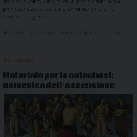
dono dello Spirito Santo. “Non vi lascerò orfani” aveva
promesso Gesù ai suoi amici, annunciando loro il …
Materiale
Continua a leggere
»
per
la
catechesi
,
cristiana
,
evangelizzazione
,
Foligno
,
iniziazione
,
Pentecoste
Catechesi:
Domenica
di
21 MAGGIO 2020
Pentecoste
Materiale per la catechesi:
Domenica dell’Ascensione