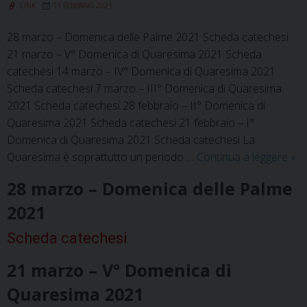
LINK
13 FEBBRAIO 2021
e
delle
28 marzo – Domenica delle Palme 2021 Scheda catechesi
madrine
21 marzo – V° Domenica di Quaresima 2021 Scheda
catechesi 14 marzo – IV° Domenica di Quaresima 2021
Scheda catechesi 7 marzo – III° Domenica di Quaresima
2021 Scheda catechesi 28 febbraio – II° Domenica di
Quaresima 2021 Scheda catechesi 21 febbraio – I°
Domenica di Quaresima 2021 Scheda catechesi La
Sc
Quaresima è soprattutto un periodo …
Continua a leggere
»
per
28 marzo – Domenica delle Palme
la
cat
2021
Scheda catechesi
21 marzo – V° Domenica di
Quaresima 2021