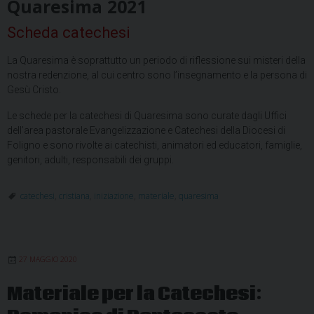
Quaresima 2021
Scheda catechesi
La Quaresima è soprattutto un periodo di riflessione sui misteri della
nostra redenzione, al cui centro sono l’insegnamento e la persona di
Gesù Cristo.
Le schede per la catechesi di Quaresima sono curate dagli Uffici
dell’area pastorale Evangelizzazione e Catechesi della Diocesi di
Foligno e sono rivolte ai catechisti, animatori ed educatori, famiglie,
genitori, adulti, responsabili dei gruppi.
catechesi
,
cristiana
,
iniziazione
,
materiale
,
quaresima
27 MAGGIO 2020
Materiale per la Catechesi: