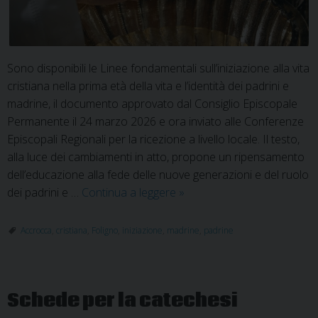
Sono disponibili le Linee fondamentali sull’iniziazione alla vita
cristiana nella prima età della vita e l’identità dei padrini e
madrine, il documento approvato dal Consiglio Episcopale
Permanente il 24 marzo 2026 e ora inviato alle Conferenze
Episcopali Regionali per la ricezione a livello locale. Il testo,
alla luce dei cambiamenti in atto, propone un ripensamento
dell’educazione alla fede delle nuove generazioni e del ruolo
Linee
dei padrini e …
Continua a leggere
»
fondamentali
iniziazione
Accrocca
,
cristiana
,
Foligno
,
iniziazione
,
madrine
,
padrine
cristiana
e
identità
Schede per la catechesi
dei
padrini