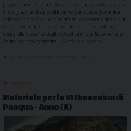
propone alcune schede di lavoro per una catechesi da fare
in famiglia, grandi e piccoli insieme, per questa Domenica
dell’Ascensione. Con la solennità dell’Ascensione di Gesù al
Cielo si conclude la vita terrena di Gesù che con il suo
corpo, alla presenza degli apostoli, si unisce fisicamente al
Materiale
Padre, per non comparire …
Continua a leggere
»
per
la
Ascensione
,
catechesi
,
cristiana
,
Domenica
,
iniziazione
catechesi:
Domenica
dell’Ascensio
12 MAGGIO 2020
Materiale per la VI Domenica di
Pasqua – Anno (A)