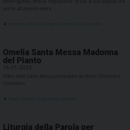
l’interrogativo, direi la “requisitoria”, di Dio al suo popolo, ma
anche all’umanità intera …
cattedrale
,
dedicazione
,
Foligno
,
pastorale
,
piano
,
Sorrentino
Omelia Santa Messa Madonna
del Pianto
16-01-2022
Video della Santa Messa presieduta da Mons. Domenico
Sorrentino
Foligno
,
Madonna
,
messa
,
Pianto
,
Sorrentino
Liturgia della Parola per