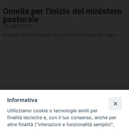
Omelia per l’inizio del ministero
pastorale
28-08-2021
Il nuovo vescovo rivolge la sua parola ai fedeli di Foligno
P
o
s
t
Informativa
N
a
Utilizziamo cookie o tecnologie simili per
HOME
VESCOVO
ORARI MESSE
CURIA VESCOVILE
v
finalità tecniche e, con il tuo consenso, anche per
TUTELA MINORI
UFFICI PASTORALI
PERSONE
VITA CONSACRATA
DOCUMENTI
CONTATTI
altre finalità ("interazioni e funzionalità semplici",
i