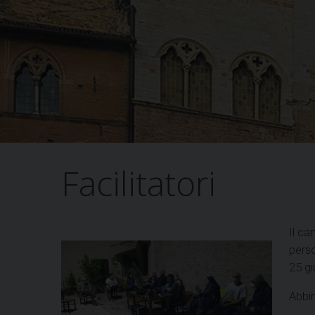
Facilitatori
Il ca
perso
25 gi
Abbin