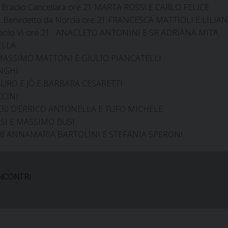
. Eraclio Cancellara ore 21 MARTA ROSSI E CARLO FELICE
S. Benedetto da Norcia ore 21 FRANCESCA MATTIOLI E LILI
aolo VI ore 21 ANACLETO ANTONINI E SR ADRIANA MITA
ELLA
IO MASSIMO MATTONI E GIULIO PIANCATELLI
ONGHI
NAURO E JÒ E BARBARA CESARETTI
CCINI
18.30 D’ERRICO ANTONELLA E TUFO MICHELE
SSI E MASSIMO BUSI
 ore 18 ANNAMARIA BARTOLINI E STEFANIA SPERONI
INCONTRI