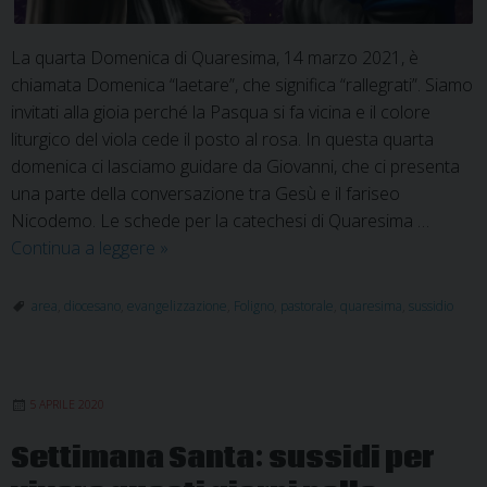
La quarta Domenica di Quaresima, 14 marzo 2021, è
chiamata Domenica “laetare”, che significa “rallegrati”. Siamo
invitati alla gioia perché la Pasqua si fa vicina e il colore
liturgico del viola cede il posto al rosa. In questa quarta
domenica ci lasciamo guidare da Giovanni, che ci presenta
una parte della conversazione tra Gesù e il fariseo
Nicodemo. Le schede per la catechesi di Quaresima …
Sussidio
Continua a leggere
»
diocesano
per
area
,
diocesano
,
evangelizzazione
,
Foligno
,
pastorale
,
quaresima
,
sussidio
il
cammino
della
5 APRILE 2020
Quaresima
2021
Settimana Santa: sussidi per
–