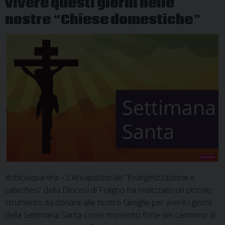
vivere questi giorni nelle
quarta
domenica
nostre “Chiese domestiche”
#chiciseparera – L’Areapastorale “Evangelizzazione e
catechesi” della Diocesi di Foligno ha realizzato un piccolo
strumento da donare alle nostre famiglie per vivere i giorni
della Settimana Santa come momento forte del cammino di