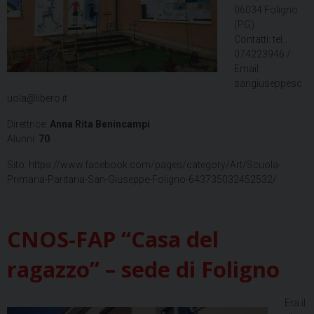
06034 Foligno
(PG)
Contatti: tel.
074223946 /
Email:
sangiuseppesc
uola@libero.it
Direttrice:
Anna Rita Benincampi
Alunni:
70
Sito: https://www.facebook.com/pages/category/Art/Scuola-
Primaria-Paritaria-San-Giuseppe-Foligno-643735032452532/
CNOS-FAP “Casa del
ragazzo” – sede di Foligno
Era il