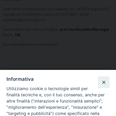
Sede centro professionale: via Isolabella,18 – 06034 Foligno (PG)
Contatti: tel. 0742353816 oppure 0742351800 / Email:
segreteria@cnosfoligno.it
Coordinatrice del centro di Foligno:
prof.ssa Nicoletta Marongiu
Alunni:
105
Sito regionale: www.cnosumbria.it
Informativa
Utilizziamo cookie o tecnologie simili per
HOME
VESCOVO
ORARI MESSE
CURIA VESCOVILE
finalità tecniche e, con il tuo consenso, anche per
TUTELA MINORI
UFFICI PASTORALI
PERSONE
VITA CONSACRATA
DOCUMENTI
CONTATTI
altre finalità ("interazioni e funzionalità semplici",
"miglioramento dell'esperienza", "misurazione" e
"targeting e pubblicità") come specificato nella
Copyright © 2018 Diocesi di Foligno /
Curia . Piazza Mons. Faloci 3 - 06034