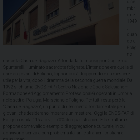
dice
mbr
e del
1949
,
quan
do a
Folig
no
nasce la Casa del Ragazzo. A fondarla fu monsignor Guglielmo
Spuntarelli, illuminato sacerdote folignate. L’intenzione era quella di
dare ai giovani di Foligno, l’opportunità di apprendere un mestiere
utile per la vita, dopo il dramma della seconda guerra mondiale. Dal
1992 si chiama CNOS-FAP (Centro Nazionale Opere Salesiane –
Formazione ed Aggiornamento Professionale) operanti in Umbria
nelle sedi di Perugia, Marsciano e Foligno. Per tutti resta però la
“Casa del Ragazzo”, un punto di riferimento fondamentale per i
giovani che desiderano imparare un mestiere. Oggi la CNOS-FAP di
Foligno ospita 115 allievi, il 70% dei quali stranieri. E la struttura si
propone come valido esempio di aggregazione culturale, in cui
convivono senza alcun problema italiani e stranieri, cristiani e
musulmani.