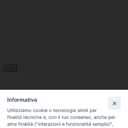
Informativa
Utilizziamo cookie o tecnologie simili per
HOME
VESCOVO
ORARI MESSE
CURIA VESCOVILE
finalità tecniche e, con il tuo consenso, anche per
TUTELA MINORI
UFFICI PASTORALI
PERSONE
VITA CONSACRATA
DOCUMENTI
CONTATTI
altre finalità ("interazioni e funzionalità semplici",