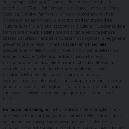
sala stampa vaticana, a 23 anni dal Direttorio generale per la
catechesi e a 15 anni dal Compendio del Catechismo della Chiesa
Cattolica. Obiettivo: far fronte alle “nuove problematiche che la
Chiesa è chiamata a vivere”, e in particolare il fenomeno della
“cultura digitale” e la “globalizzazione della cultura”. “L’esigenza della
formazione che abbia attenzione alla singola persona sembra
spesso oscurata dinanzi all’imporsi di modelli globali”, si legge nella
presentazione del testo, firmata da
Mons.
Rino Fisichella
,
presidente del Pontificio Consiglio per la promozione della nuova
evangelizzazione: “La tentazione di adeguarsi a forme di
omologazione internazionale non è un rischio da sottovalutare,
soprattutto nel contesto della formazione alla vita di fede”.
Peculiarità del nuovo Direttorio è “lo stretto legame tra
evangelizzazione e catechesi”, a partire dal primo annuncio. Tra le
priorità: il catecumenato degli adulti, la formazione dei catechisti e
l’urgenza di “individuare i nuovi linguaggi con cui comunicare la
fede”.
Nonni, donne e famiglie.
“Di fronte alla crisi delle famiglie, i nonni,
che spesso hanno un maggiore radicamento nella fede cristiana e
un passato ricco di esperienze, diventano punti di riferimento
importanti”. È quanto si legge nel Direttorio, in cui si auspica anche