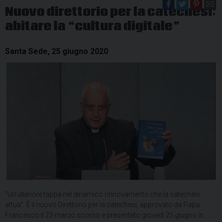
Nuovo direttorio per la catechesi:
abitare la “cultura digitale”
Santa Sede, 25 giugno 2020
“Un’ulteriore tappa nel dinamico rinnovamento che la catechesi
attua”. È il nuovo Direttorio per la catechesi, approvato da Papa
Francesco il 23 marzo scorso e presentato giovedì 25 giugno in