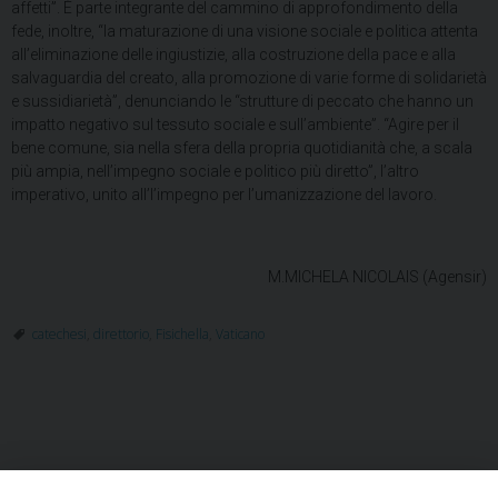
affetti”. È parte integrante del cammino di approfondimento della
fede, inoltre, “la maturazione di una visione sociale e politica attenta
all’eliminazione delle ingiustizie, alla costruzione della pace e alla
salvaguardia del creato, alla promozione di varie forme di solidarietà
e sussidiarietà”, denunciando le “strutture di peccato che hanno un
impatto negativo sul tessuto sociale e sull’ambiente”. “Agire per il
bene comune, sia nella sfera della propria quotidianità che, a scala
più ampia, nell’impegno sociale e politico più diretto”, l’altro
imperativo, unito all’l’impegno per l’umanizzazione del lavoro.
M.MICHELA NICOLAIS (Agensir)
catechesi
,
direttorio
,
Fisichella
,
Vaticano