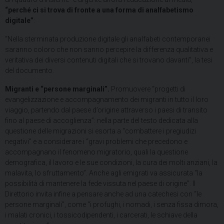
“perché ci si trova di fronte a una forma di analfabetismo
digitale”
:
“Nella sterminata produzione digitale gli analfabeti contemporanei
saranno coloro che non sanno percepire la differenza qualitativa e
veritativa dei diversi contenuti digitali che si trovano davanti”, la tesi
del documento.
Migranti e “persone marginali”.
Promuovere “progetti di
evangelizzazione e accompagnamento dei migranti in tutto il loro
viaggio, partendo dal paese d’origine attraverso i paesi di transito
fino al paese di accoglienza”: nella parte del testo dedicata alla
questione delle migrazioni si esorta a “combattere i pregiudizi
negativi” e a considerare i “gravi problemi che precedono e
accompagnano il fenomeno migratorio, quali la questione
demografica, il lavoro e le sue condizioni, la cura dei molti anziani, la
malavita, lo sfruttamento”. Anche agli emigrati va assicurata “la
possibilità di mantenere la fede vissuta nel paese di origine”. Il
Direttorio invita infine a pensare anche ad una catechesi con “le
persone marginali”, come “i profughi, i nomadi, i senza fissa dimora,
i malati cronici, i tossicodipendenti, i carcerati, le schiave della