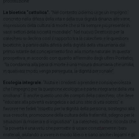
prostituzione”.
La bioetica “cattolica”.
“Nel contesto odierno urge un impegno
concreto nella difesa della vita e della sua dignità dinanzi alle varie
espressioni della cultura di morte che si fa sempre più presente in
vasti settori della società mondiale”. Nel nuovo Direttorio per la
catechesi si declina così il rapporto tra la catechesi e le questioni
bioetiche, a partire dalla difesa della dignità della vita umana dal
primo istante del concepimento fino alla morte naturale. In questa
prospettiva, in accordo con quanto affermato dagli ultimi Pontefici,
“la condanna alla pena di morte è una misura disumana che umilia,
in qualsiasi modo venga perseguita, la dignità personale”.
Ecologia integrale.
“Aiutare i credenti a prendere consapevolezza
che l’impegno per la questione ecologica è parte integrante della vita
cristiana”. È anche questo uno dei compiti della catechesi, che deve
“educare alla povertà evangelica e ad uno stile di vita sobrio” e
favorire nei fedeli “rispetto per la dignità della persona, sostegno alla
sua crescita, promozione della cultura della fraternità, sdegno per le
situazioni di miseria e di ingiustizia”. La catechesi, inoltre, ricorda che
“la povertà è una virtù che permette di usare correttamente i beni
materiali, aiutando a vivere in modo libero e sano anche i legami e gli