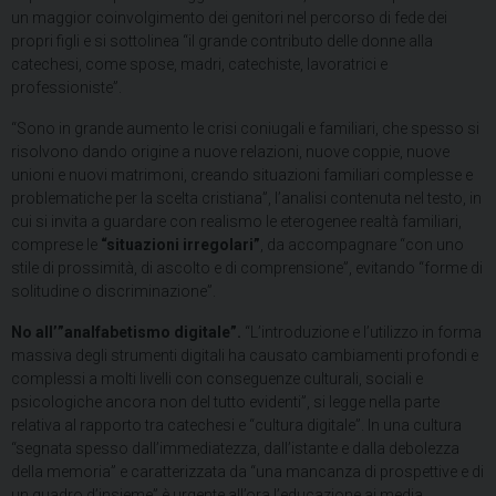
un maggior coinvolgimento dei genitori nel percorso di fede dei
propri figli e si sottolinea “il grande contributo delle donne alla
catechesi, come spose, madri, catechiste, lavoratrici e
professioniste”.
“Sono in grande aumento le crisi coniugali e familiari, che spesso si
risolvono dando origine a nuove relazioni, nuove coppie, nuove
unioni e nuovi matrimoni, creando situazioni familiari complesse e
problematiche per la scelta cristiana”, l’analisi contenuta nel testo, in
cui si invita a guardare con realismo le eterogenee realtà familiari,
comprese le
“situazioni irregolari”
, da accompagnare “con uno
stile di prossimità, di ascolto e di comprensione”, evitando “forme di
solitudine o discriminazione”.
No all’”analfabetismo digitale”.
“L’introduzione e l’utilizzo in forma
massiva degli strumenti digitali ha causato cambiamenti profondi e
complessi a molti livelli con conseguenze culturali, sociali e
psicologiche ancora non del tutto evidenti”, si legge nella parte
relativa al rapporto tra catechesi e “cultura digitale”. In una cultura
“segnata spesso dall’immediatezza, dall’istante e dalla debolezza
della memoria” e caratterizzata da “una mancanza di prospettive e di
un quadro d’insieme” è urgente all’ora l’educazione ai media,