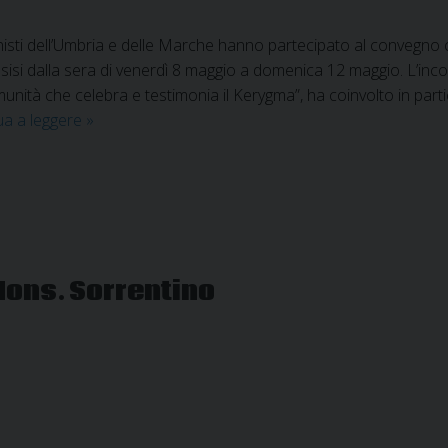
isti dell’Umbria e delle Marche hanno partecipato al convegno 
Assisi dalla sera di venerdì 8 maggio a domenica 12 maggio. L’inc
tà che celebra e testimonia il Kerygma”, ha coinvolto in particola
Convegno
ua a leggere
»
interregionale
sulla
catechesi
Mons. Sorrentino