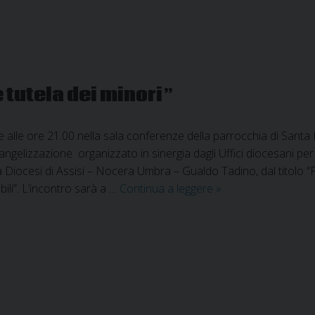
 tutela dei minori”
e alle ore 21.00 nella sala conferenze della parrocchia di Santa 
vangelizzazione organizzato in sinergia dagli Uffici diocesani per 
la Diocesi di Assisi – Nocera Umbra – Gualdo Tadino, dal titolo “P
Incontro
ili”. L’incontro sarà a …
Continua a leggere
»
su
“Prevenzione
e
tutela
dei
minori”