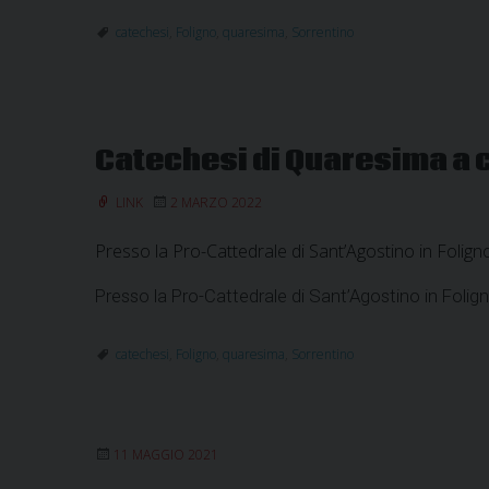
a
cura
catechesi
,
Foligno
,
quaresima
,
Sorrentino
di
Mons.
Sorrent
Catechesi di Quaresima a c
LINK
2 MARZO 2022
Presso la Pro-Cattedrale di Sant’Agostino in Folign
Presso la Pro-Cattedrale di Sant’Agostino in Folig
catechesi
,
Foligno
,
quaresima
,
Sorrentino
11 MAGGIO 2021