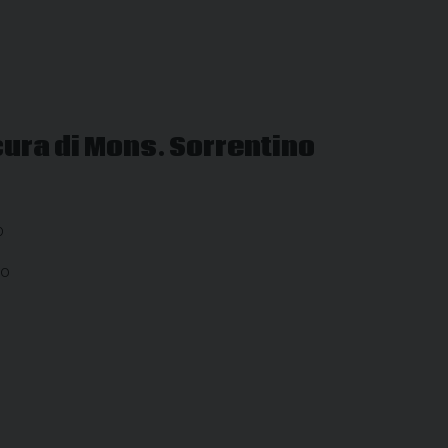
ino
ura di Mons. Sorrentino
o
no