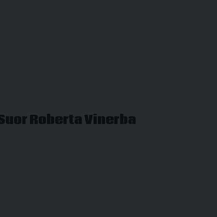
tutti:
Vegliate!”
 Suor Roberta Vinerba