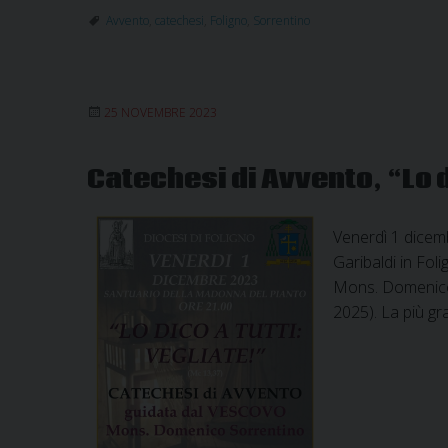
Avvento
,
catechesi
,
Foligno
,
Sorrentino
25 NOVEMBRE 2023
Catechesi di Avvento, “Lo d
Venerdì 1 dicemb
Garibaldi in Foli
Mons. Domenico S
2025). La più gr