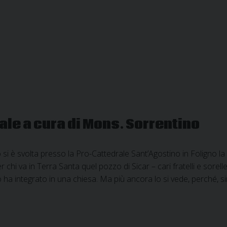
le a cura di Mons. Sorrentino
si è svolta presso la Pro-Cattedrale Sant’Agostino in Foligno la p
 chi va in Terra Santa quel pozzo di Sicar – cari fratelli e sorel
o ha integrato in una chiesa. Ma più ancora lo si vede, perché, s
si
male