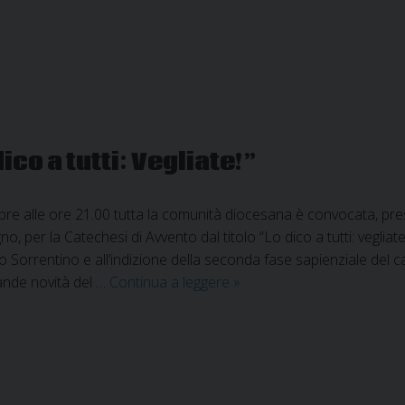
ico a tutti: Vegliate!”
re alle ore 21.00 tutta la comunità diocesana è convocata, pre
gno, per la Catechesi di Avvento dal titolo “Lo dico a tutti: veglia
orrentino e all’indizione della seconda fase sapienziale del c
Catechesi
ande novità del …
Continua a leggere
»
di
Avvento,
“Lo
dico
a