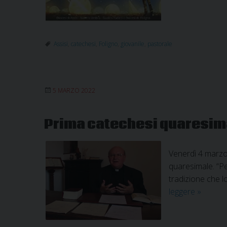
Assisi
,
catechesi
,
Foligno
,
giovanile
,
pastorale
5 MARZO 2022
Prima catechesi quaresima
Venerdì 4 marzo 
quaresimale. “Per
tradizione che l
Prima
leggere
»
cateche
quaresi