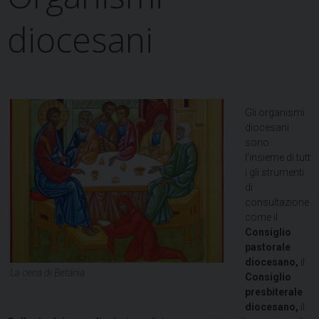
diocesani
Gli organismi
diocesani
sono
l’insieme di tutt
i gli strumenti
di
consultazione
come il
Consiglio
pastorale
diocesano,
il
La cena di Betania
Consiglio
presbiterale
diocesano,
il