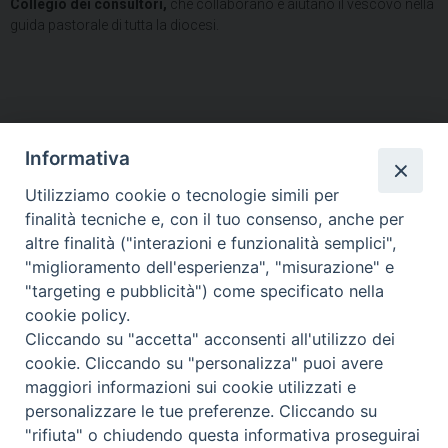
Collegio dei consultori,
che collaborano e aiutano il vescovo nella
guida pastorale di tutta la diocesi.
Informativa
Utilizziamo cookie o tecnologie simili per
HOME
VESCOVO
ORARI MESSE
CURIA VESCOVILE
finalità tecniche e, con il tuo consenso, anche per
TUTELA MINORI
UFFICI PASTORALI
PERSONE
VITA CONSACRATA
DOCUMENTI
CONTATTI
altre finalità ("interazioni e funzionalità semplici",
"miglioramento dell'esperienza", "misurazione" e
"targeting e pubblicità") come specificato nella
Copyright © 2018 Diocesi di Foligno /
Curia . Piazza Mons. Faloci 3 - 06034
cookie policy.
FOLIGNO [PG]
Cliccando su "accetta" acconsenti all'utilizzo dei
tel. 0742 350473 fax 0742 349021 email: info@diocesidifoligno.it . pec:
cookie. Cliccando su "personalizza" puoi avere
diocesidifoligno@pec.it
maggiori informazioni sui cookie utilizzati e
personalizzare le tue preferenze. Cliccando su
"rifiuta" o chiudendo questa informativa proseguirai