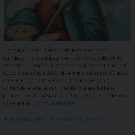
E’ ormai alle porte la prima delle feste solenni che
scandiscono e accompagnano – dal Tempo dell’Avvento
attraverso il Tempo di Natale fino alle prime settimane del
nuovo anno sociale 2026 – il cammino della nostra Chiesa
che è in Foligno. Attraverso santa Lucia possiamo
contemplare la bellezza di una vita cristiana fiorita in
pienezza, perché si è lasciata afferrare dall’amore di Cristo,
13
come quella …
Continua a leggere
»
dicembre:
programma
Clarisse
,
festa
,
Foligno
,
Lucia
,
Monastero
,
santa
,
Sorrentino
dei
festeggiamenti