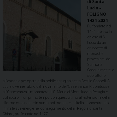
di Santa
Monastero
Lucia –
Santa
FOLIGNO
Lucia
1424-2024
Fu fondato nel
1424 presso la
chiesa di S.
Lucia da un
gruppetto di
monache
provenienti da
Sulmona.
Gradualmente, e
soprattutto
all’epoca e per opera della nobile perugina beata Cecilia Coppoli, S.
Lucia divenne fulcro del movimento dell’Osservanza. Ricondusse
all’Osservanza il monastero di S. Maria di Monteluce in Perugia e
collaborò in un primo tempo con quest’ultimo all’estensione della
riforma osservante in numerosi monasteri d’Italia, concentrando
infine le sue energie nel conseguimento della I Regola di santa
Chiara, professata nel 1477.