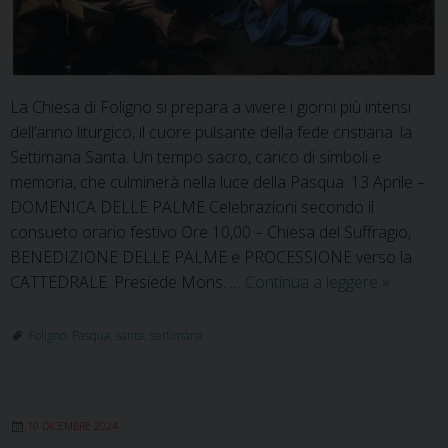
La Chiesa di Foligno si prepara a vivere i giorni più intensi
dell’anno liturgico, il cuore pulsante della fede cristiana: la
Settimana Santa. Un tempo sacro, carico di simboli e
memoria, che culminerà nella luce della Pasqua. 13 Aprile –
DOMENICA DELLE PALME Celebrazioni secondo il
consueto orario festivo Ore 10,00 – Chiesa del Suffragio,
BENEDIZIONE DELLE PALME e PROCESSIONE verso la
Settiman
CATTEDRALE. Presiede Mons. …
Continua a leggere
»
Santa
2025:
Foligno
,
Pasqua
,
santa
,
settimana
il
cammino
verso
10 DICEMBRE 2024
la