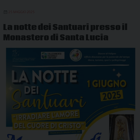
per
25 MAGGIO 2025
Santa
Lucia
La notte dei Santuari presso il
Monastero di Santa Lucia