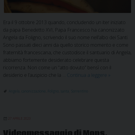
Era il 9 ottobre 2013 quando, concludendo un iter iniziato
da papa Benedetto XVI, Papa Francesco ha canonizzato
Angela da Foligno, scrivendo il suo nome nell’albo dei Santi.
Sono passati dieci anni da quello storico momento e come
fraternità francescana, che custodisce il santuario di Angela,
abbiamo fortemente desiderato celebrare questa
ricorrenza. Non come un “atto dovuto” bensì con il
Decennale
desiderio e l’auspicio che la …
Continua a leggere
»
Sant’Angela:
Il
Angela
,
canonizzazione
,
Foligno
,
santa
,
Sorrentino
Signore
vi
dia
27 APRILE 2023
pace!
Videomessaggio di Mons.