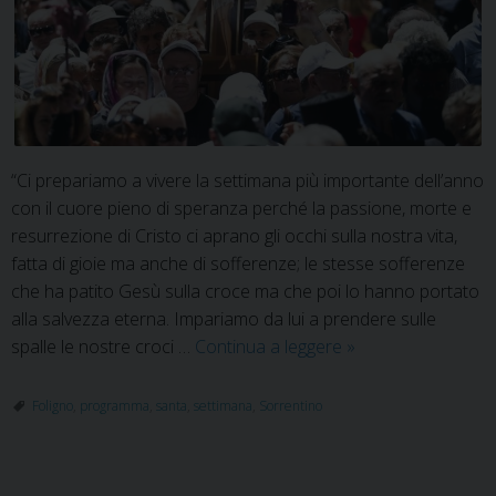
“Ci prepariamo a vivere la settimana più importante dell’anno
con il cuore pieno di speranza perché la passione, morte e
resurrezione di Cristo ci aprano gli occhi sulla nostra vita,
fatta di gioie ma anche di sofferenze; le stesse sofferenze
che ha patito Gesù sulla croce ma che poi lo hanno portato
alla salvezza eterna. Impariamo da lui a prendere sulle
Foligno:
spalle le nostre croci …
Continua a leggere
»
Settimana
Santa,
Foligno
,
programma
,
santa
,
settimana
,
Sorrentino
ecco
gli
appuntamenti