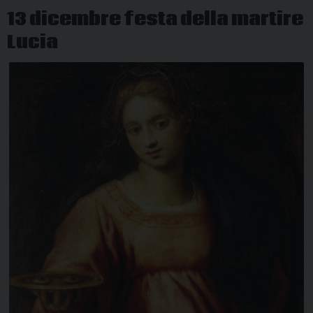
Pasqua
13 dicembre festa della martire
Lucia