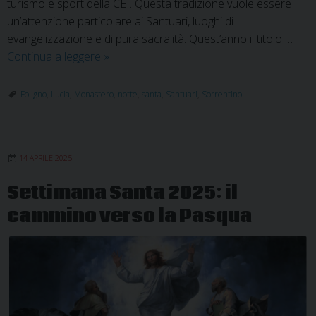
turismo e sport della CEI. Questa tradizione vuole essere
un’attenzione particolare ai Santuari, luoghi di
evangelizzazione e di pura sacralità. Quest’anno il titolo …
La
Continua a leggere
»
notte
dei
Foligno
,
Lucia
,
Monastero
,
notte
,
santa
,
Santuari
,
Sorrentino
Santuari
presso
il
14 APRILE 2025
Monastero
di
Settimana Santa 2025: il
Santa
cammino verso la Pasqua
Lucia