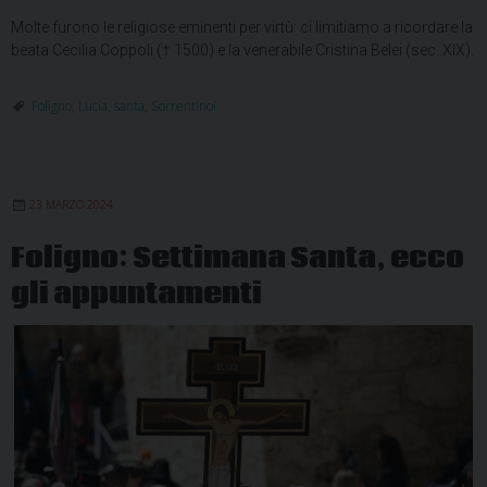
Molte furono le religiose eminenti per virtù: ci limitiamo a ricordare la
beata Cecilia Coppoli († 1500) e la venerabile Cristina Belei (sec. XIX).
Foligno
,
Lucia
,
santa
,
Sorrentinoi
23 MARZO 2024
Foligno: Settimana Santa, ecco
gli appuntamenti