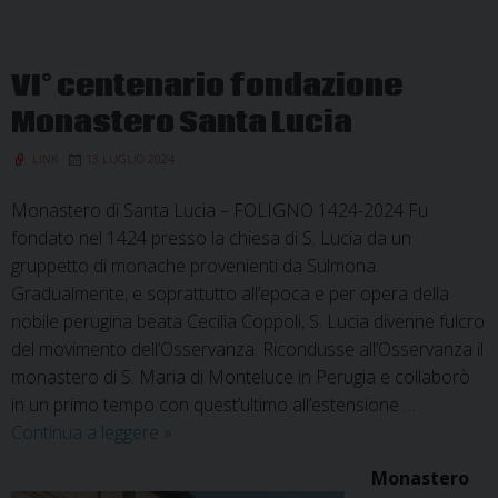
martire
Lucia
VI° centenario fondazione
Monastero Santa Lucia
LINK
13 LUGLIO 2024
Monastero di Santa Lucia – FOLIGNO 1424-2024 Fu
fondato nel 1424 presso la chiesa di S. Lucia da un
gruppetto di monache provenienti da Sulmona.
Gradualmente, e soprattutto all’epoca e per opera della
nobile perugina beata Cecilia Coppoli, S. Lucia divenne fulcro
del movimento dell’Osservanza. Ricondusse all’Osservanza il
monastero di S. Maria di Monteluce in Perugia e collaborò
in un primo tempo con quest’ultimo all’estensione …
VI°
Continua a leggere
»
centenario
Monastero
fondazione