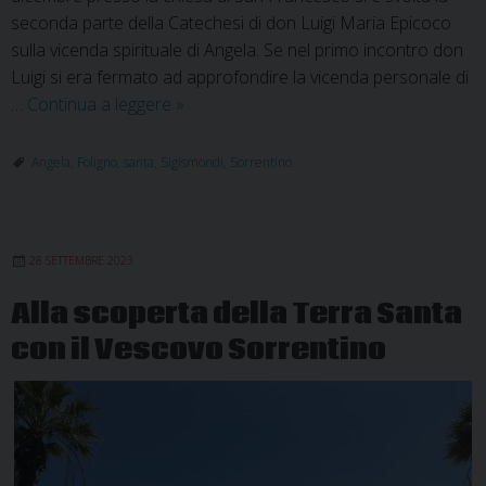
seconda parte della Catechesi di don Luigi Maria Epicoco
sulla vicenda spirituale di Angela. Se nel primo incontro don
Luigi si era fermato ad approfondire la vicenda personale di
I
…
Continua a leggere
»
prossimi
appuntamenti
Angela
,
Foligno
,
santa
,
Sigismondi
,
Sorrentino
per
il
decennale
28 SETTEMBRE 2023
della
canonizzazione
Alla scoperta della Terra Santa
di
con il Vescovo Sorrentino
Santa
Angela