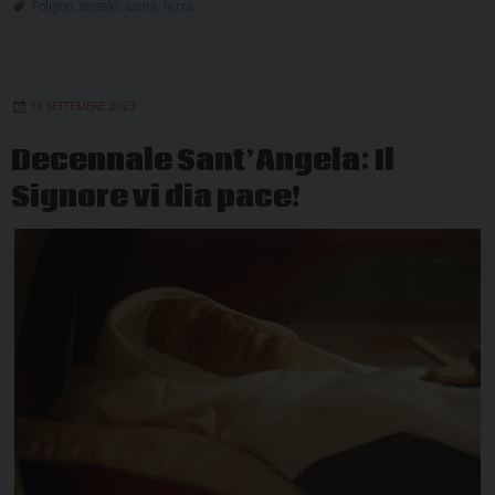
della
Foligno
,
Israele
,
santa
,
terra
Terra
Santa
con
14 SETTEMBRE 2023
il
Vescovo
Decennale Sant’Angela: Il
Sorrentino
Signore vi dia pace!