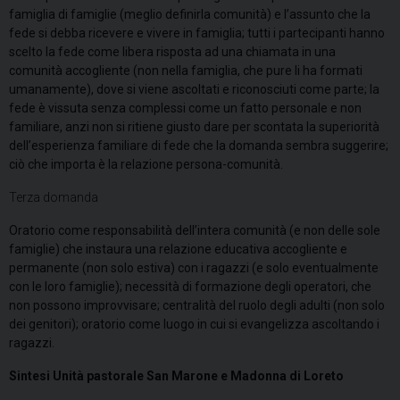
famiglia di famiglie (meglio definirla comunità) e l’assunto che la
fede si debba ricevere e vivere in famiglia; tutti i partecipanti hanno
scelto la fede come libera risposta ad una chiamata in una
comunità accogliente (non nella famiglia, che pure li ha formati
umanamente), dove si viene ascoltati e riconosciuti come parte; la
fede è vissuta senza complessi come un fatto personale e non
familiare, anzi non si ritiene giusto dare per scontata la superiorità
dell’esperienza familiare di fede che la domanda sembra suggerire;
ciò che importa è la relazione persona-comunità.
Terza domanda
Oratorio come responsabilità dell’intera comunità (e non delle sole
famiglie) che instaura una relazione educativa accogliente e
permanente (non solo estiva) con i ragazzi (e solo eventualmente
con le loro famiglie); necessità di formazione degli operatori, che
non possono improvvisare; centralità del ruolo degli adulti (non solo
dei genitori); oratorio come luogo in cui si evangelizza ascoltando i
ragazzi.
Sintesi Unità pastorale San Marone e Madonna di Loreto