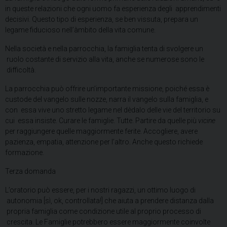
in queste relazioni che ogni uomo fa esperienza degli apprendimenti
decisivi. Questo tipo di esperienza, se ben vissuta, prepara un
legame fiducioso nell’àmbito della vita comune.
Nella società e nella parrocchia, la famiglia tenta di svolgere un
ruolo costante di servizio alla vita, anche se numerose sono le
difficoltà.
La parrocchia può offrire un’importante missione, poiché essa è
custode del vangelo sulle nozze, narra il vangelo sulla famiglia, e
con essa vive uno stretto legame nel dèdalo delle vie del territorio su
cui essa insiste. Curare le famiglie. Tutte. Partire da quelle più
vicine
per raggiungere quelle maggiormente ferite. Accogliere, avere
pazienza, empatia, attenzione per l’altro. Anche questo richiede
formazione.
Terza domanda
L’oratorio può essere, per i nostri ragazzi, un ottimo luogo di
autonomia [sì, ok, controllata!] che aiuta a prendere distanza dalla
propria famiglia come condizione utile al proprio processo di
crescita. Le Famiglie potrebbero essere maggiormente coinvolte