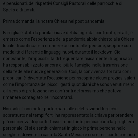
e pensionati, dei rispettivi Consigli Pastorali delle parrocchie di
Spello e di Limiti.
Prima domanda: la nostra Chiesa nel post pandemia
Famiglia è stata la parola chiave del dialogo: dal confronto, infatti, è
emerso come
l’esperienza della pandemia abbia chiesto alla Chiesa
locale di continuare a rimanere accanto alle persone, seppure con
modalità differenti e linguaggi nuovi, durante il lockdown. Ciò
nonostante, l’impossibilità di frequentare fisicamente i luoghi sacri
ha responsabilizzato ancora di più le famiglie nella trasmissione
della fede alle nuove generazioni. Così, la convivenza forzata con i
propri cari è diventata l’occasione per riscoprire alcuni preziosi valori
come l’importanza dei piccoli gesti quotidiani che sono venuti meno
e il senso di protezione nei confronti del prossimo che poteva
rimanere contagiato nell’incontrarsi.
Non solo: il non poter partecipare alle celebrazioni liturgiche,
soprattutto nei tempi forti, ha
rappresentato la chiave per prendere
più coscienza di quanto fosse importante per ciascuno la preghiera
personale. Ci si è sentiti chiamati in gioco in prima persona nello
scegliere di vivere in casa la Santa Messa e ci si è resi conto che non