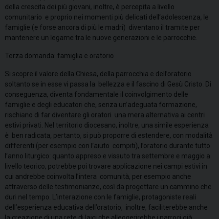
della crescita dei più giovani, inoltre, è percepita a livello
comunitario e proprio nei momenti più delicati dell’adolescenza, le
famiglie (e forse ancora di più le madri) diventano il tramite per
mantenere un legame tra le nuove generazioni e le parrocchie.
Terza domanda: famiglia e oratorio
Si scopre il valore della Chiesa, della parrocchia e dell’oratorio
soltanto se in esse vi passa la bellezza e il fascino di Gesù Cristo. Di
conseguenza, diventa fondamentale il coinvolgimento delle
famiglie e degli educatori che, senza un’adeguata formazione,
rischiano di far diventare gli oratori una mera alternativa ai centri
estivi privati. Nel territorio diocesano, inoltre, una simile esperienza
è ben radicata, pertanto, si può proporre di estendere, con modalità
differenti (per esempio con l’aiuto compiti), l’oratorio durante tutto
l’anno liturgico: quanto appreso e vissuto tra settembre e maggio a
livello teorico, potrebbe poi trovare applicazione nei campi estivi in
cui andrebbe coinvolta l’intera comunità, per esempio anche
attraverso delle testimonianze, così da progettare un cammino che
duri
nel tempo. L’interazione con le famiglie, protagoniste reali
dell’esperienza educativa dell’oratorio, inoltre, faciliterebbe anche
la creazione di una rete di laici che alleggerirebbe i parroci già