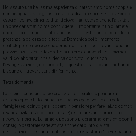
Ho vissuto una bellissima esperienza di catechismo come coppia e
non bisogna essere gelosi o invidiosi di altre esperienze dove ci può
essere il coinvolgimento di tanti giovani attraverso anche l’attività di
un prete carismatico ma condividere. E’ importante in un quartiere
che gruppi di famiglie si ritrovino insieme e testimonino con la loro
presenza la bellezza della fede. La Domenica poi è il momento
centrale per crescere come comunità di famiglie. I giovani sono una
provvidenza divina e dove si trova un prete carismatico, insieme a
validi collaboratori, che si dedica con tutto il cuore con
l’evangelizzazione, con progetti,….. questo attira i giovani che hanno
bisogno di ritrovare punti di riferimento.
Terza domanda
I bambini hanno un sacco di attività collaterali ma pensare un
oratorio aperto tutto l’anno in cui coinvolgere i vari talenti delle
famiglie (es. coinvolgere i docenti in pensione per fare l’aiuto compiti
e varie attività a livello laboratoriale) e studiare vari momenti in cui
ritrovarsi insieme. Le famiglie possono programmare insieme con il
consiglio pastorale varie attività anche dal punto di vista
dell’iniziazione cristiana ma il nostro “agire pastorale” deve scaturire