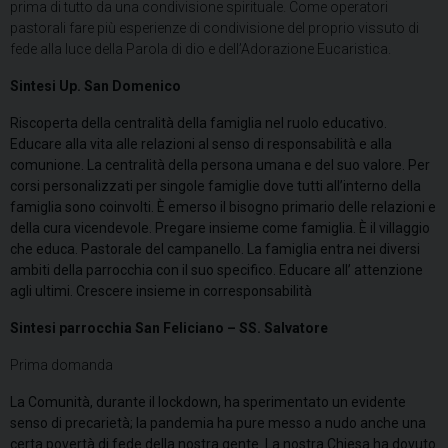
prima di tutto da una condivisione spirituale. Come operatori
pastorali fare più esperienze di condivisione del proprio vissuto di
fede alla luce della Parola di dio e dell’Adorazione Eucaristica.
Sintesi Up. San Domenico
Riscoperta della centralità della famiglia nel ruolo educativo.
Educare alla vita alle relazioni al senso di responsabilità e alla
comunione. La centralità della persona umana e del suo valore. Per
corsi personalizzati per singole famiglie dove tutti all’interno della
famiglia sono coinvolti. È emerso il bisogno primario delle relazioni e
della cura vicendevole. Pregare insieme come famiglia. È il villaggio
che educa. Pastorale del campanello. La famiglia entra nei diversi
ambiti della parrocchia con il suo specifico. Educare all’ attenzione
agli ultimi. Crescere insieme in corresponsabilità
Sintesi parrocchia San Feliciano – SS. Salvatore
Prima domanda
La Comunità, durante il lockdown, ha sperimentato un evidente
senso di precarietà; la pandemia ha pure messo a nudo anche una
certa povertà di fede della nostra gente. La nostra Chiesa ha dovuto