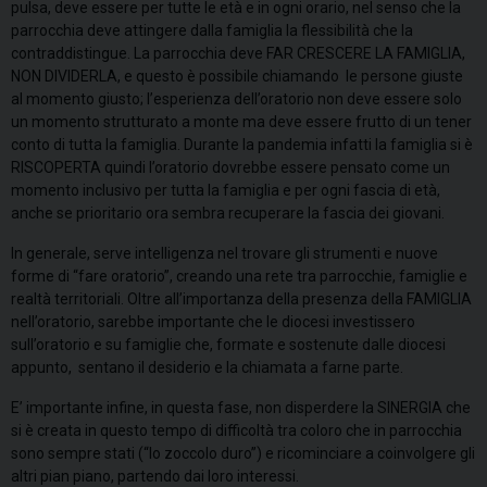
pulsa, deve essere per tutte le età e in ogni orario, nel senso che la
parrocchia deve attingere dalla famiglia la flessibilità che la
contraddistingue. La parrocchia deve FAR CRESCERE LA FAMIGLIA,
NON DIVIDERLA, e questo è possibile chiamando le persone giuste
al momento giusto; l’esperienza dell’oratorio non deve essere solo
un momento strutturato a monte ma deve essere frutto di un tener
conto di tutta la famiglia. Durante la pandemia infatti la famiglia si è
RISCOPERTA quindi l’oratorio dovrebbe essere pensato come un
momento inclusivo per tutta la famiglia e per ogni fascia di età,
anche se prioritario ora sembra recuperare la fascia dei giovani.
In generale, serve intelligenza nel trovare gli strumenti e nuove
forme di “fare oratorio”, creando una rete tra parrocchie, famiglie e
realtà territoriali. Oltre all’importanza della presenza della FAMIGLIA
nell’oratorio, sarebbe importante che le diocesi investissero
sull’oratorio e su famiglie che, formate e sostenute dalle diocesi
appunto, sentano il desiderio e la chiamata a farne parte.
E’ importante infine, in questa fase, non disperdere la SINERGIA che
si è creata in questo tempo di difficoltà tra coloro che in parrocchia
sono sempre stati (“lo zoccolo duro”) e ricominciare a coinvolgere gli
altri pian piano, partendo dai loro interessi.