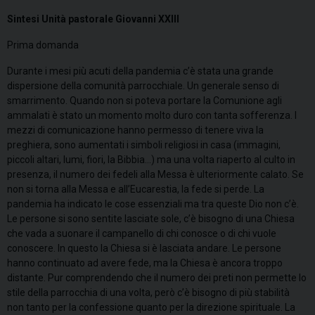
Sintesi Unità pastorale Giovanni XXIII
Prima domanda
Durante i mesi più acuti della pandemia c’è stata una grande
dispersione della comunità parrocchiale. Un generale senso di
smarrimento. Quando non si poteva portare la Comunione agli
ammalati è stato un momento molto duro con tanta sofferenza. I
mezzi di comunicazione hanno permesso di tenere viva la
preghiera, sono aumentati i simboli religiosi in casa (immagini,
piccoli altari, lumi, fiori, la Bibbia…) ma una volta riaperto al culto in
presenza, il numero dei fedeli alla Messa è ulteriormente calato. Se
non si torna alla Messa e all’Eucarestia, la fede si perde. La
pandemia ha indicato le cose essenziali ma tra queste Dio non c’è.
Le persone si sono sentite lasciate sole, c’è bisogno di una Chiesa
che vada a suonare il campanello di chi conosce o di chi vuole
conoscere. In questo la Chiesa si è lasciata andare. Le persone
hanno continuato ad avere fede, ma la Chiesa è ancora troppo
distante. Pur comprendendo che il numero dei preti non permette lo
stile della parrocchia di una volta, però c’è bisogno di più stabilità
non tanto per la confessione quanto per la direzione spirituale. La