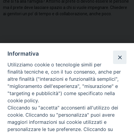
che si fa alla famiglia? Attorno al prete ci devono essere le persone
ma il prete deve lasciare spazio a chi si vuole impegnare. Chiedere
ai genitori un po’ di tempo e di collaborazione, anche poco.
Informativa
Utilizziamo cookie o tecnologie simili per
HOME
VESCOVO
ORARI MESSE
CURIA VESCOVILE
finalità tecniche e, con il tuo consenso, anche per
TUTELA MINORI
UFFICI PASTORALI
PERSONE
VITA CONSACRATA
DOCUMENTI
CONTATTI
altre finalità ("interazioni e funzionalità semplici",
"miglioramento dell'esperienza", "misurazione" e
"targeting e pubblicità") come specificato nella
Copyright © 2018 Diocesi di Foligno /
Curia . Piazza Mons. Faloci 3 - 06034
cookie policy.
FOLIGNO [PG]
Cliccando su "accetta" acconsenti all'utilizzo dei
tel. 0742 350473 fax 0742 349021 email: info@diocesidifoligno.it . pec:
cookie. Cliccando su "personalizza" puoi avere
diocesidifoligno@pec.it
maggiori informazioni sui cookie utilizzati e
personalizzare le tue preferenze. Cliccando su