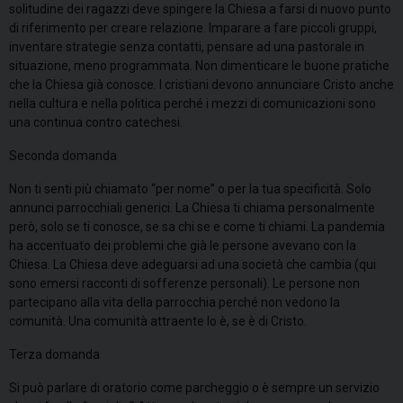
solitudine dei ragazzi deve spingere la Chiesa a farsi di nuovo punto
di riferimento per creare relazione. Imparare a fare piccoli gruppi,
inventare strategie senza contatti, pensare ad una pastorale in
situazione, meno programmata. Non dimenticare le buone pratiche
che la Chiesa già conosce. I cristiani devono annunciare Cristo anche
nella cultura e nella politica perché i mezzi di comunicazioni sono
una continua contro catechesi.
Seconda domanda
Non ti senti più chiamato “per nome” o per la tua specificità. Solo
annunci parrocchiali generici. La Chiesa ti chiama personalmente
però, solo se ti conosce, se sa chi se e come ti chiami. La pandemia
ha accentuato dei problemi che già le persone avevano con la
Chiesa. La Chiesa deve adeguarsi ad una società che cambia (qui
sono emersi racconti di sofferenze personali).
Le persone non
partecipano alla vita della parrocchia perché non vedono la
comunità. Una comunità attraente lo è, se è di Cristo.
Terza domanda
Si può parlare di oratorio come parcheggio o è sempre un servizio