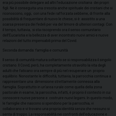
era più possibile delegare ad altri l’educazione cristiana dei propri
figli. Ne è conseguita una crescita anche spirituale dei cristiani che si
riconoscono, oggi, con una fede rafforzata sebbene, di fronte alla
possibilità di frequentare di nuovo le chiese, si è assistito a una
scarsa presenza dei fedeli per via del timore di ulteriori contagi. Con
il tempo, tuttavia, si sta riscoprendo ora il senso comunitario
dell’Eucaristia e la bellezza di aver incontrato nuovi amici e nuove
relazioni del tutto impensabili prima del Covid.
Seconda domanda: famiglia e comunità
Il senso di comunità matura soltanto se si responsabilizza il singolo
cristiano. Il Covid, però,
ha completamente stravolto la vita degli
adulti che faticano ora sempre di più nel recuperare un proprio
equilibrio. Nonostante le difficoltà, tuttavia, la parrocchia continua a
rappresentare una dimensione strettamente connessa alla
famiglia. Soprattutto in un’area rurale come quella della zona
pastorale in esame, la parrocchia, infatti, è proprio il contesto in cui
conoscere nuove persone e costruire nuovi legami. In questo modo,
le famiglie che nascono si spendono per la parrocchia, vi
collaborano e vi trovano una propria identità senza che nessuno si
senta di troppo. La responsabilità nei confronti dell’educazione e