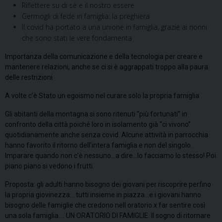
Riflettere su di sé e il nostro essere
Germogli di fede in famiglia: la preghiera
Il covid ha portato a una unione in famiglia, grazie ai nonni
che sono stati le vere fondamenta
Importanza della comunicazione e della tecnologia per creare e
mantenere relazioni, anche se ci si è aggrappati troppo alla paura
delle restrizioni
A volte c’è Stato un egoismo nel curare solo la propria famiglia
Gli abitanti della montagna si sono ritenuti “più fortunati” in
confronto della città poiché loro in isolamento già “ci vivono”
quotidianamente anche senza covid. Alcune attività in parrocchia
hanno favorito il ritorno dell’intera famiglia e non del singolo.
Imparare quando non c’è nessuno…a dire…lo facciamo lo stesso! Poi
piano piano si vedono i frutti.
Proposta: gli adulti hanno bisogno dei giovani per riscoprire perfino
la propria giovinezza… tutti insieme in piazza…e i giovani hanno
bisogno delle famiglie che credono nell oratorio x far sentire così
una sola famiglia…. UN ORATORIO DI FAMIGLIE. Il sogno di ritornare