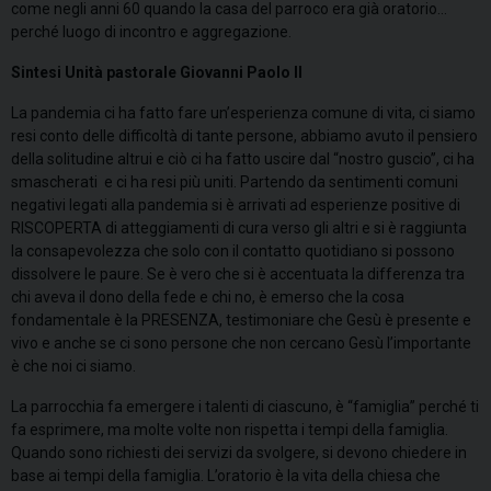
come negli anni 60 quando la casa del parroco era già oratorio…
perché luogo di incontro e aggregazione.
Sintesi Unità pastorale Giovanni Paolo II
La pandemia ci ha fatto fare un’esperienza comune di vita, ci siamo
resi conto delle difficoltà di tante persone, abbiamo avuto il pensiero
della solitudine altrui e ciò ci ha fatto uscire dal “nostro guscio”, ci ha
smascherati e ci ha resi più uniti. Partendo da sentimenti comuni
negativi legati alla pandemia si è arrivati ad esperienze positive di
RISCOPERTA di atteggiamenti di cura verso gli altri e si è raggiunta
la consapevolezza che solo con il contatto quotidiano si possono
dissolvere le paure. Se è vero che si è accentuata la differenza tra
chi aveva il dono della fede e chi no, è emerso che la cosa
fondamentale è la PRESENZA, testimoniare che Gesù è presente e
vivo e anche se ci sono persone che non cercano Gesù l’importante
è che noi ci siamo.
La parrocchia fa emergere i talenti di ciascuno, è “famiglia” perché ti
fa esprimere, ma molte volte non rispetta i tempi della famiglia.
Quando sono richiesti dei servizi da svolgere, si devono chiedere in
base ai tempi della famiglia. L’oratorio è la vita della chiesa che