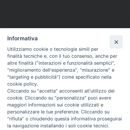
Informativa
Utilizziamo cookie o tecnologie simili per
HOME
VESCOVO
ORARI MESSE
CURIA VESCOVILE
finalità tecniche e, con il tuo consenso, anche per
TUTELA MINORI
UFFICI PASTORALI
PERSONE
VITA CONSACRATA
DOCUMENTI
CONTATTI
altre finalità ("interazioni e funzionalità semplici",
"miglioramento dell'esperienza", "misurazione" e
"targeting e pubblicità") come specificato nella
Copyright © 2018 Diocesi di Foligno /
Curia . Piazza Mons. Faloci 3 - 06034
cookie policy.
FOLIGNO [PG]
Cliccando su "accetta" acconsenti all'utilizzo dei
tel. 0742 350473 fax 0742 349021 email: info@diocesidifoligno.it . pec:
cookie. Cliccando su "personalizza" puoi avere
diocesidifoligno@pec.it
maggiori informazioni sui cookie utilizzati e
personalizzare le tue preferenze. Cliccando su
"rifiuta" o chiudendo questa informativa proseguirai
la navigazione installando i soli cookie tecnici.