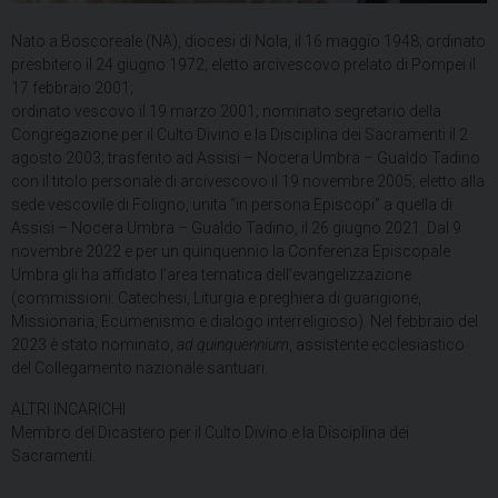
Nato a Boscoreale (NA), diocesi di Nola, il 16 maggio 1948; ordinato
presbitero il 24 giugno 1972; eletto arcivescovo prelato di Pompei il
17 febbraio 2001;
ordinato vescovo il 19 marzo 2001; nominato segretario della
Congregazione per il Culto Divino e la Disciplina dei Sacramenti il 2
agosto 2003; trasferito ad Assisi – Nocera Umbra – Gualdo Tadino
con il titolo personale di arcivescovo il 19 novembre 2005; eletto alla
sede vescovile di Foligno, unita “in persona Episcopi” a quella di
Assisi – Nocera Umbra – Gualdo Tadino, il 26 giugno 2021. Dal 9
novembre 2022 e per un quinquennio la Conferenza Episcopale
Umbra gli ha affidato l’area tematica dell’evangelizzazione
(commissioni: Catechesi, Liturgia e preghiera di guarigione,
Missionaria, Ecumenismo e dialogo interreligioso). Nel febbraio del
2023 è stato nominato,
ad quinquennium
, assistente ecclesiastico
del Collegamento nazionale santuari.
ALTRI INCARICHI
Membro del Dicastero per il Culto Divino e la Disciplina dei
Sacramenti.