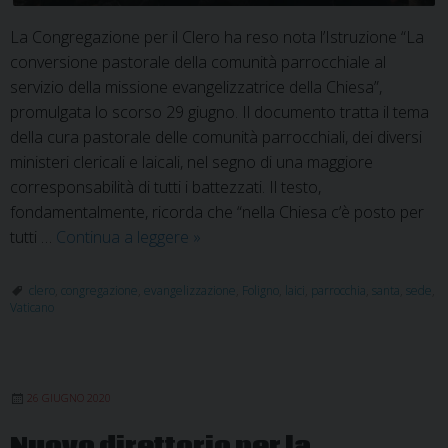
La Congregazione per il Clero ha reso nota l’Istruzione “La
conversione pastorale della comunità parrocchiale al
servizio della missione evangelizzatrice della Chiesa”,
promulgata lo scorso 29 giugno. Il documento tratta il tema
della cura pastorale delle comunità parrocchiali, dei diversi
ministeri clericali e laicali, nel segno di una maggiore
corresponsabilità di tutti i battezzati. Il testo,
fondamentalmente, ricorda che “nella Chiesa c’è posto per
Parrocchie,
tutti …
Continua a leggere
»
trasformarsi
per
clero
,
congregazione
,
evangelizzazione
,
Foligno
,
laici
,
parrocchia
,
santa
,
sede
,
Vaticano
evangelizzare
26 GIUGNO 2020