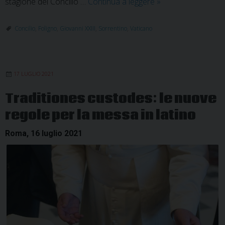
Alla
stagione del Concilio …
Continua a leggere
»
Jacobilli
incontro
Concilio
,
Foligno
,
Giovanni XXIII
,
Sorrentino
,
Vaticano
su
“Il
Concilio
17 LUGLIO 2021
Vaticano
II
Traditiones custodes: le nuove
nella
regole per la messa in latino
Chiesa
di
Roma, 16 luglio 2021
Foligno”