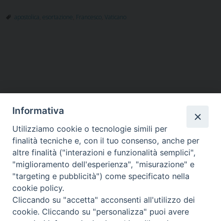
Vivit
apostolica
,
esortazione
,
Francesco
,
Vaticano
P
o
s
t
Informativa
N
a
Utilizziamo cookie o tecnologie simili per
HOME
VESCOVO
ORARI MESSE
CURIA VESCOVILE
v
finalità tecniche e, con il tuo consenso, anche per
TUTELA MINORI
UFFICI PASTORALI
PERSONE
VITA CONSACRATA
DOCUMENTI
CONTATTI
altre finalità ("interazioni e funzionalità semplici",
i
"miglioramento dell'esperienza", "misurazione" e
g
"targeting e pubblicità") come specificato nella
a
Copyright © 2018 Diocesi di Foligno /
Curia . Piazza Mons. Faloci 3 - 06034
cookie policy.
FOLIGNO [PG]
t
Cliccando su "accetta" acconsenti all'utilizzo dei
tel. 0742 350473 fax 0742 349021 email: info@diocesidifoligno.it . pec:
i
cookie. Cliccando su "personalizza" puoi avere
diocesidifoligno@pec.it
o