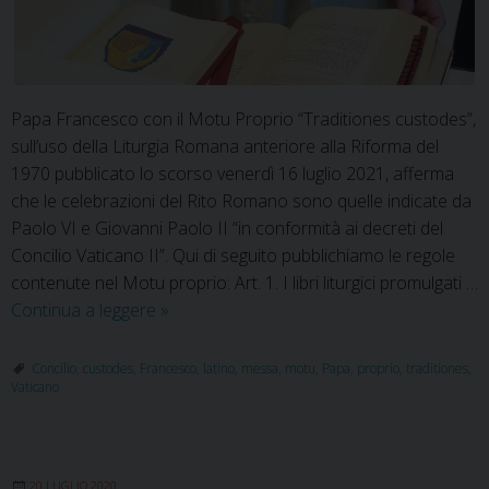
Papa Francesco con il Motu Proprio “Traditiones custodes”,
sull’uso della Liturgia Romana anteriore alla Riforma del
1970 pubblicato lo scorso venerdì 16 luglio 2021, afferma
che le celebrazioni del Rito Romano sono quelle indicate da
Paolo VI e Giovanni Paolo II “in conformità ai decreti del
Concilio Vaticano II”. Qui di seguito pubblichiamo le regole
contenute nel Motu proprio: Art. 1. I libri liturgici promulgati …
Traditiones
Continua a leggere
»
custodes:
le
Concilio
,
custodes
,
Francesco
,
latino
,
messa
,
motu
,
Papa
,
proprio
,
traditiones
,
Vaticano
nuove
regole
per
la
20 LUGLIO 2020