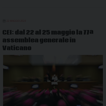
22 MAGGIO 2023
CEI: dal 22 al 25 maggio la 77ª
assemblea generale in
Vaticano