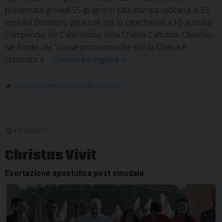
presentato giovedì 25 giugno in sala stampa vaticana, a 23
anni dal Direttorio generale per la catechesi e a 15 anni dal
Compendio del Catechismo della Chiesa Cattolica. Obiettivo:
far fronte alle “nuove problematiche che la Chiesa è
Nuovo
chiamata a …
Continua a leggere
»
direttorio
per
catechesi
,
direttorio
,
Fisichella
,
Vaticano
la
catechesi:
abitare
4 APRILE 2019
la
“cultura
Christus Vivit
digitale”
Esortazione apostolica post sinodale