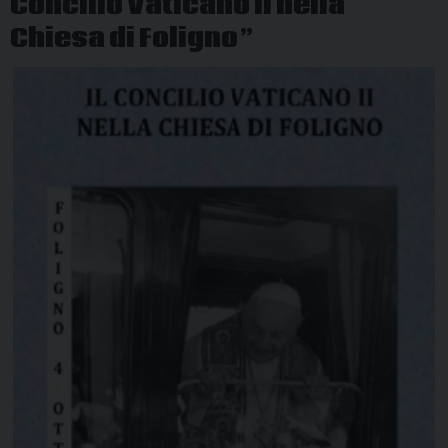
Concilio Vaticano II nella
generale
in
Chiesa di Foligno”
Vaticano