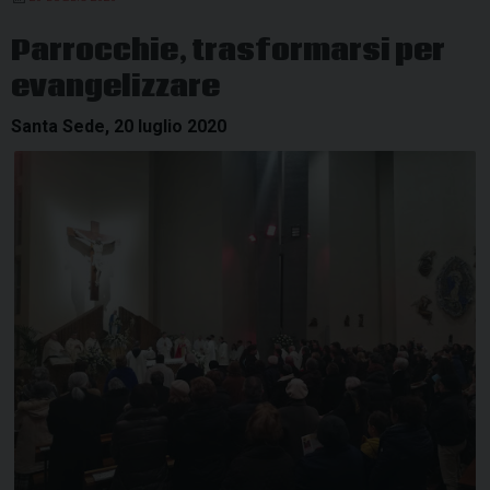
messa
in
Parrocchie, trasformarsi per
latino
evangelizzare
Santa Sede, 20 luglio 2020