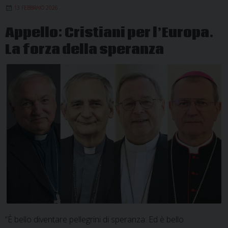
13 FEBBRAIO 2026
6
agosto
Appello: Cristiani per l’Europa.
La forza della speranza
“È bello diventare pellegrini di speranza. Ed è bello