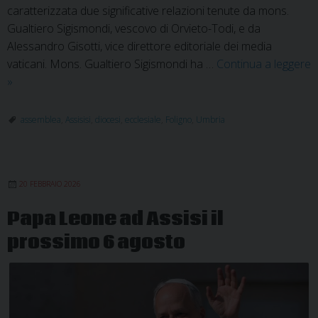
caratterizzata due significative relazioni tenute da mons.
Gualtiero Sigismondi, vescovo di Orvieto-Todi, e da
Alessandro Gisotti, vice direttore editoriale dei media
vaticani. Mons. Gualtiero Sigismondi ha …
Continua a leggere
Assemblea
»
ecclesiale
regionale:
assemblea
,
Assisisi
,
diocesi
,
ecclesiale
,
Foligno
,
Umbria
corresponsabilità
e
protagonismo
20 FEBBRAIO 2026
dei
laici
Papa Leone ad Assisi il
prossimo 6 agosto