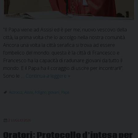
“Il Papa viene ad Assisi ed è per me, nuovo vescovo della
città, la prima volta che lo accolgo nella nostra comunità.
Ancora una volta la città serafica si trova ad essere
l’ombelico del mondo: questa è la città di Francesco e
Francesco ha la capacità di radunare giovani da tutto il
mondo. E il Papa ha il coraggio di uscire per incontrarli”.
6
Sono le …
Continua a leggere
»
agosto
Papa
Accrocca
,
Assisi
,
Foligno
,
giovani
,
Papa
Leone
XIV
ad
2 LUGLIO 2026
Assisi.
Il
Oratori: Protocollo d’intesa per
saluto