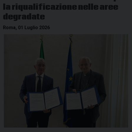
la riqualificazione nelle aree
di
benvenuto
degradate
di
Roma, 01 Luglio 2026
Mons.
Accrocca