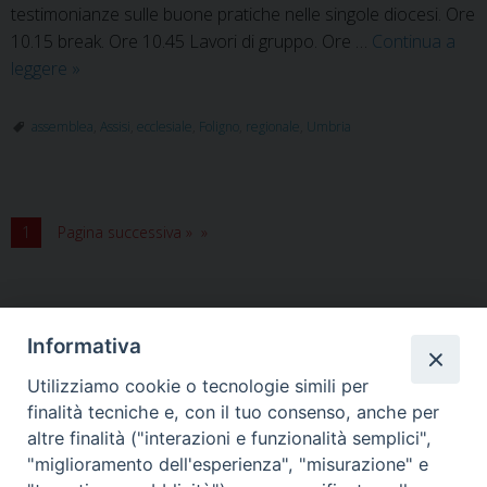
testimonianze sulle buone pratiche nelle singole diocesi. Ore
10.15 break. Ore 10.45 Lavori di gruppo. Ore …
Continua a
Assemblea
leggere
»
ecclesiale
regionale
assemblea
,
Assisi
,
ecclesiale
,
Foligno
,
regionale
,
Umbria
il
28
febbraio
ad
1
Pagina successiva »
Assisi
Informativa
Utilizziamo cookie o tecnologie simili per
HOME
VESCOVO
ORARI MESSE
CURIA VESCOVILE
finalità tecniche e, con il tuo consenso, anche per
TUTELA MINORI
UFFICI PASTORALI
PERSONE
VITA CONSACRATA
DOCUMENTI
CONTATTI
altre finalità ("interazioni e funzionalità semplici",
"miglioramento dell'esperienza", "misurazione" e