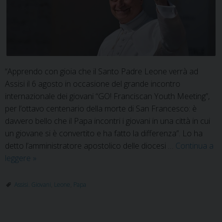
“Apprendo con gioia che il Santo Padre Leone verrà ad
Assisi il 6 agosto in occasione del grande incontro
internazionale dei giovani “GO! Franciscan Youth Meeting”,
per l’ottavo centenario della morte di San Francesco: è
davvero bello che il Papa incontri i giovani in una città in cui
un giovane si è convertito e ha fatto la differenza”. Lo ha
detto l’amministratore apostolico delle diocesi …
Continua a
Papa
leggere
»
Leone
ad
Assisi. Giovani
,
Leone
,
Papa
Assisi
il
prossimo