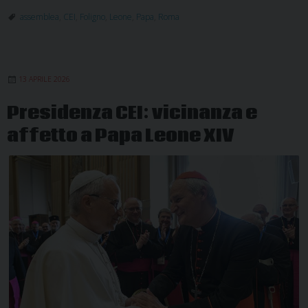
Genera
assemblea
,
CEI
,
Foligno
,
Leone
,
Papa
,
Roma
CEI:
il
discor
13 APRILE 2026
di
Papa
Presidenza CEI: vicinanza e
Leone
affetto a Papa Leone XIV
XIV