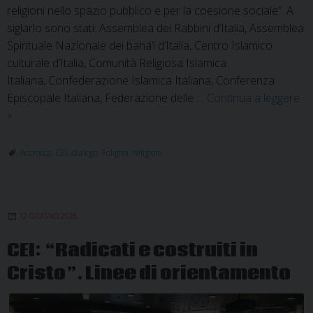
religioni nello spazio pubblico e per la coesione sociale”. A
siglarlo sono stati: Assemblea dei Rabbini d’Italia, Assemblea
Spirituale Nazionale dei bahá’í d’Italia, Centro Islamico
culturale d’Italia, Comunità Religiosa Islamica
Italiana, Confederazione Islamica Italiana, Conferenza
Episcopale Italiana, Federazione delle …
Continua a leggere
Dialogo
»
interreligioso:
patto
Accrocca
,
CEI
,
dialogo
,
Foligno
,
religioni
tra
le
religioni
12 GIUGNO 2026
CEI: “Radicati e costruiti in
Cristo”. Linee di orientamento