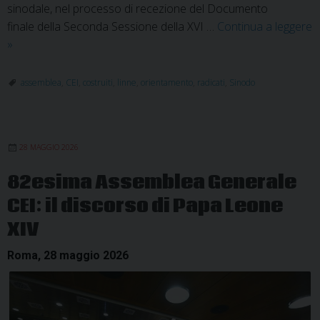
sinodale, nel processo di recezione del Documento
finale della Seconda Sessione della XVI …
Continua a leggere
CEI:
»
“Radicati
e
assemblea
,
CEI
,
costruiti
,
linne
,
orientamento
,
radicati
,
Sinodo
costruiti
in
Cristo”.
28 MAGGIO 2026
Linee
di
82esima Assemblea Generale
orientamento
CEI: il discorso di Papa Leone
XIV
Roma, 28 maggio 2026