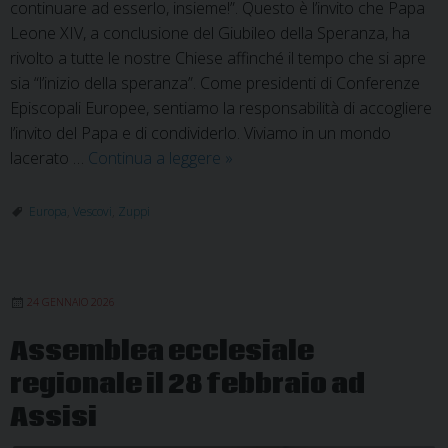
continuare ad esserlo, insieme!”. Questo è l’invito che Papa
Leone XIV, a conclusione del Giubileo della Speranza, ha
rivolto a tutte le nostre Chiese affinché il tempo che si apre
sia “l’inizio della speranza”. Come presidenti di Conferenze
Episcopali Europee, sentiamo la responsabilità di accogliere
l’invito del Papa e di condividerlo. Viviamo in un mondo
Appello:
lacerato …
Continua a leggere
»
Cristiani
per
Europa
,
Vescovi
,
Zuppi
l’Europa.
La
forza
24 GENNAIO 2026
della
speranza
Assemblea ecclesiale
regionale il 28 febbraio ad
Assisi