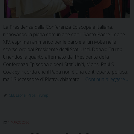
La Presidenza della Conferenza Episcopale Italiana,
rinnovando la piena comunione con il Santo Padre Leone
XIV, esprime rammarico per le parole a lui rivolte nelle
scorse ore dal Presidente degli Stati Uniti, Donald Trump.
Unendosi a quanto affermato dal Presidente della
Conferenza Episcopale degli Stati Uniti, Mons. Paul S.
Coakley, ricorda che il Papa non è una controparte politica,
Pre
ma il Successore di Pietro, chiamato …
Continua a leggere
»
CEI:
vic
CEI
,
Leone
,
Papa
,
Trump
e
aff
a
1 MARZO 2026
Pa
Le