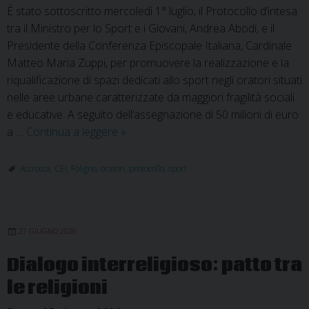
È stato sottoscritto mercoledì 1° luglio, il Protocollo d’intesa
tra il Ministro per lo Sport e i Giovani, Andrea Abodi, e il
Presidente della Conferenza Episcopale Italiana, Cardinale
Matteo Maria Zuppi, per promuovere la realizzazione e la
riqualificazione di spazi dedicati allo sport negli oratori situati
nelle aree urbane caratterizzate da maggiori fragilità sociali
e educative. A seguito dell’assegnazione di 50 milioni di euro
Oratori:
a …
Continua a leggere
»
Protocollo
d’intesa
Accrocca
,
CEI
,
Foligno
,
oratori
,
protocollo
,
sport
per
la
riqualificazione
27 GIUGNO 2026
nelle
aree
Dialogo interreligioso: patto tra
degradate
le religioni