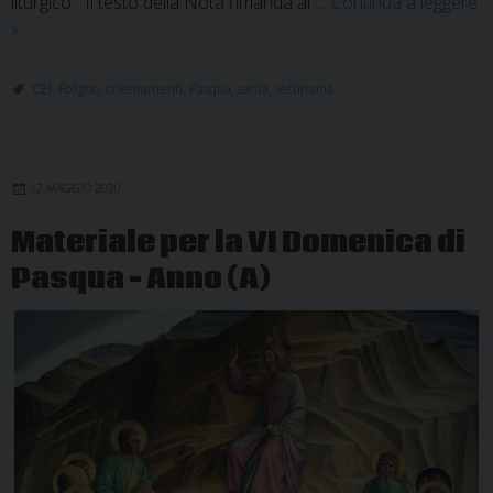
liturgico”. Il testo della Nota rimanda al …
Continua a leggere
CEI:
»
Orientamenti
per
CEI
,
Foligno
,
orientamenti
,
Pasqua
,
santa
,
settimana
la
Settimana
Santa
12 MAGGIO 2020
Materiale per la VI Domenica di
Pasqua – Anno (A)