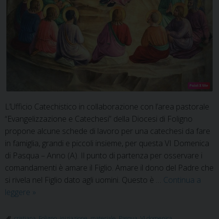
L’Ufficio Catechistico in collaborazione con l’area pastorale
“Evangelizzazione e Catechesi” della Diocesi di Foligno
propone alcune schede di lavoro per una catechesi da fare
in famiglia, grandi e piccoli insieme, per questa VI Domenica
di Pasqua – Anno (A). Il punto di partenza per osservare i
comandamenti è amare il Figlio. Amare il dono del Padre che
si rivela nel Figlio dato agli uomini. Questo è …
Continua a
Materiale
leggere
»
per
la
cristiana
,
Foligno
,
iniziazione
,
materiale
,
Pasqua
,
VI domenica