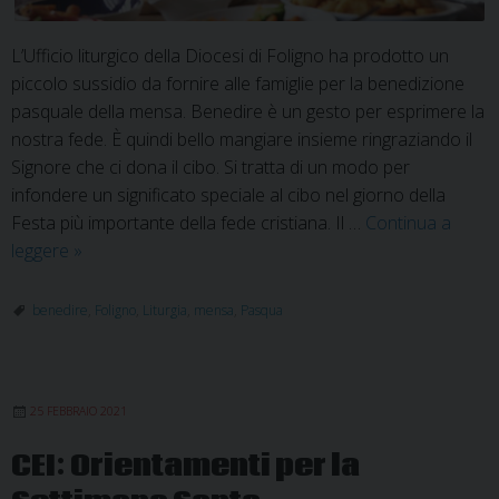
L’Ufficio liturgico della Diocesi di Foligno ha prodotto un
piccolo sussidio da fornire alle famiglie per la benedizione
pasquale della mensa. Benedire è un gesto per esprimere la
nostra fede. È quindi bello mangiare insieme ringraziando il
Signore che ci dona il cibo. Si tratta di un modo per
infondere un significato speciale al cibo nel giorno della
Festa più importante della fede cristiana. Il …
Continua a
Sussidio
leggere
»
per
la
benedire
,
Foligno
,
Liturgia
,
mensa
,
Pasqua
Benedizione
della
Mensa
25 FEBBRAIO 2021
nel
giorno
CEI: Orientamenti per la
di