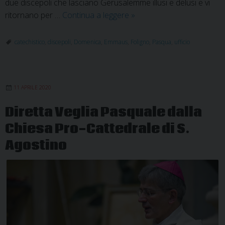
due discepoli che lasciano Gerusalemme illusi e delusi e vi
La
ritornano per …
Continua a leggere
»
catechesi
non
catechistico
,
discepoli
,
Domenica
,
Emmaus
,
Foligno
,
Pasqua
,
ufficio
si
ferma:
materiale
11 APRILE 2020
per
la
Diretta Veglia Pasquale dalla
terza
Chiesa Pro-Cattedrale di S.
Domenica
di
Agostino
Pasqua