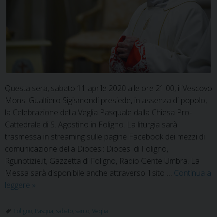
Questa sera, sabato 11 aprile 2020 alle ore 21.00, il Vescovo
Mons. Gualtiero Sigismondi presiede, in assenza di popolo,
la Celebrazione della Veglia Pasquale dalla Chiesa Pro-
Cattedrale di S. Agostino in Foligno. La liturgia sarà
trasmessa in streaming sulle pagine Facebook dei mezzi di
comunicazione della Diocesi: Diocesi di Foligno,
Rgunotizie.it, Gazzetta di Foligno, Radio Gente Umbra. La
Messa sarà disponibile anche attraverso il sito …
Continua a
Diretta
leggere
»
Veglia
Pasquale
Foligno
,
Pasqua
,
sabato
,
santo
,
Veqlia