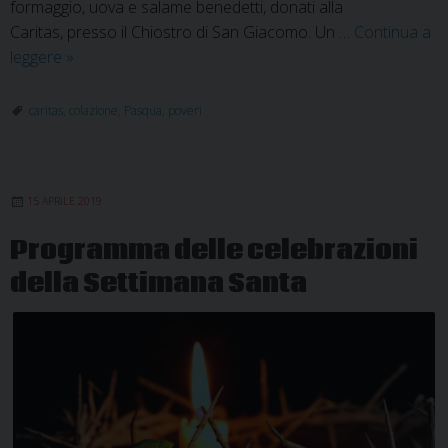
formaggio, uova e salame benedetti, donati alla
Caritas, presso il Chiostro di San Giacomo. Un …
Continua a
La
leggere
»
colazione
pasquale
caritas
,
colazione
,
Pasqua
,
poveri
con
le
famiglie
15 APRILE 2019
bisognose
e
Programma delle celebrazioni
i
della Settimana Santa
poveri
del
territorio