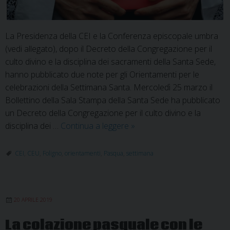
La Presidenza della CEI e la Conferenza episcopale umbra
(vedi allegato), dopo il Decreto della Congregazione per il
culto divino e la disciplina dei sacramenti della Santa Sede,
hanno pubblicato due note per gli Orientamenti per le
celebrazioni della Settimana Santa. Mercoledì 25 marzo il
Bollettino della Sala Stampa della Santa Sede ha pubblicato
un Decreto della Congregazione per il culto divino e la
In
disciplina dei …
Continua a leggere
»
tempo
di
CEI
,
CEU
,
Foligno
,
orientamenti
,
Pasqua
,
settimana
Covid-
19.
Orientamenti
20 APRILE 2019
per
la
La colazione pasquale con le
Settimana