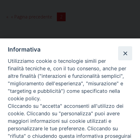
Settimana
Santa
« Pagina precedente
2
Informativa
Utilizziamo cookie o tecnologie simili per
HOME
VESCOVO
ORARI MESSE
CURIA VESCOVILE
finalità tecniche e, con il tuo consenso, anche per
TUTELA MINORI
UFFICI PASTORALI
PERSONE
VITA CONSACRATA
DOCUMENTI
CONTATTI
altre finalità ("interazioni e funzionalità semplici",
"miglioramento dell'esperienza", "misurazione" e
"targeting e pubblicità") come specificato nella
Copyright © 2018 Diocesi di Foligno /
Curia . Piazza Mons. Faloci 3 - 06034
cookie policy.
FOLIGNO [PG]
Cliccando su "accetta" acconsenti all'utilizzo dei
tel. 0742 350473 fax 0742 349021 email: info@diocesidifoligno.it . pec:
cookie. Cliccando su "personalizza" puoi avere
diocesidifoligno@pec.it
maggiori informazioni sui cookie utilizzati e
personalizzare le tue preferenze. Cliccando su
"rifiuta" o chiudendo questa informativa proseguirai