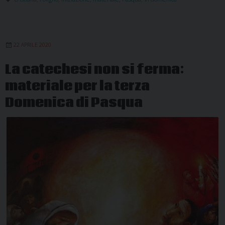
VI
Domenica
di
22 APRILE 2020
Pasqua
–
La catechesi non si ferma:
Anno
materiale per la terza
(A)
Domenica di Pasqua