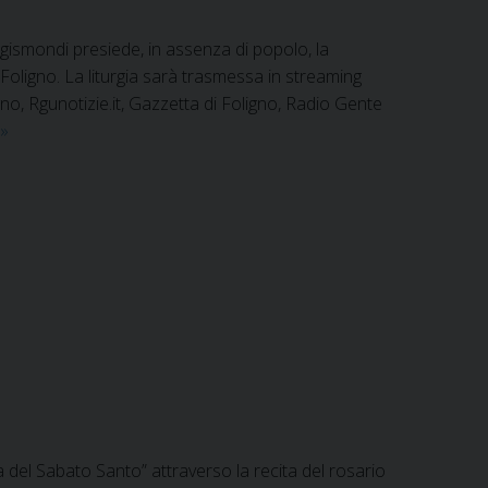
gismondi presiede, in assenza di popolo, la
Foligno. La liturgia sarà trasmessa in streaming
no, Rgunotizie.it, Gazzetta di Foligno, Radio Gente
Diretta
»
Veglia
Pasquale
dalla
Chiesa
Pro-
Cattedrale
di
S.
Agostino
 del Sabato Santo” attraverso la recita del rosario