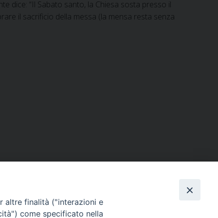
te dice: “Il Sabato santo, la Chiesa sosta presso il
are il sacrificio della messa (la mensa resta senza
ERSONE
VITA CONSACRATA
DOCUMENTI
altre finalità ("interazioni e
cità") come specificato nella