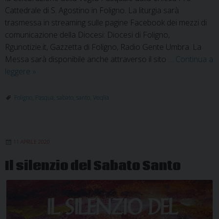
Cattedrale di S. Agostino in Foligno. La liturgia sarà
trasmessa in streaming sulle pagine Facebook dei mezzi di
comunicazione della Diocesi: Diocesi di Foligno,
Rgunotizie.it, Gazzetta di Foligno, Radio Gente Umbra. La
Messa sarà disponibile anche attraverso il sito …
Continua a
Diretta
leggere
»
Veglia
Pasquale
Foligno
,
Pasqua
,
sabato
,
santo
,
Veqlia
dalla
Chiesa
Pro-
11 APRILE 2020
Cattedrale
di
Il silenzio del Sabato Santo
S.
Agostino