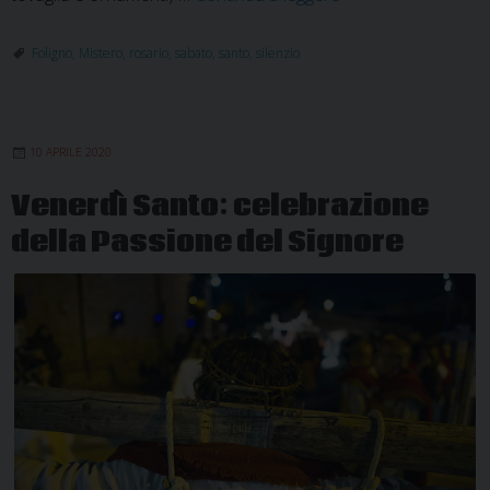
silenzio
del
Foligno
,
Mistero
,
rosario
,
sabato
,
santo
,
silenzio
Sabato
Santo
10 APRILE 2020
Venerdì Santo: celebrazione
della Passione del Signore