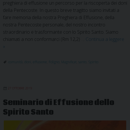
preghiera di effusione un percorso per la riscoperta dei doni
della Pentecoste. In questo breve tragitto siamo invitati a
fare memoria della nostra Preghiera di Effusione, della
nostra Pentecoste personale, del nostro incontro
straordinario e trasformante con lo Spirito Santo. Siamo
chiamati a non conformarci (Rm 12,2) …
Continua a leggere
Percorso
»
per
la
comunità
,
doni
,
effusione
,
Foligno
,
Magnificat
,
santo
,
Spirito
riscoperta
dei
doni
27 OTTOBRE 2019
della
Pentecoste
Seminario di Effusione dello
Spirito Santo