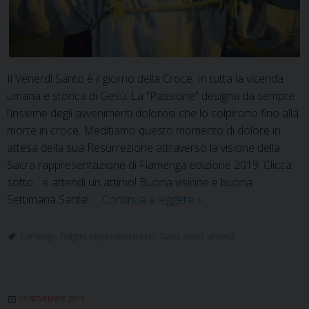
Il Venerdì Santo è il giorno della Croce. In tutta la vicenda
umana e storica di Gesù. La “Passione” designa da sempre
l’insieme degli avvenimenti dolorosi che lo colpirono fino alla
morte in croce. Meditiamo questo momento di dolore in
attesa della sua Resurrezione attraverso la visione della
Sacra rappresentazione di Fiamenga edizione 2019. Clicca
sotto….e attendi un attimo! Buona visione e buona
Venerdì
Settimana Santa! …
Continua a leggere
»
Santo:
celebrazione
Fiamenga
,
Foligno
,
rappresentazione
,
Sacra
,
santo
,
venerdì
della
Passione
del
14 NOVEMBRE 2019
Signore