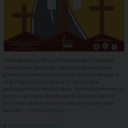
Come ogni anno, il Servizio Diocesano per la Pastorale
Giovanile della Diocesi di Foligno invita giovani e meno
giovani al ‘Cammino Dietro la Croce’, che si snoderà per le
vie di Foligno la sera di venerdì 22 marzo, con la
partecipazione del Vescovo Mons. Domenico Sorrentino. Il
percorso avrà inizio all’Auditorium S. Domenico alle ore
21.00 dove saranno messe in scena dei momenti della
Liturgia
passione …
Continua a leggere
»
penitenziale
con
Foligno
,
santo
,
Sorrentino
,
venerdì