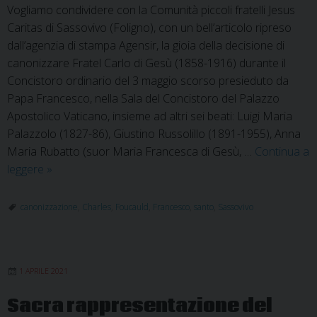
Vogliamo condividere con la Comunità piccoli fratelli Jesus
Caritas di Sassovivo (Foligno), con un bell’articolo ripreso
dall’agenzia di stampa Agensir, la gioia della decisione di
canonizzare Fratel Carlo di Gesù (1858-1916) durante il
Concistoro ordinario del 3 maggio scorso presieduto da
Papa Francesco, nella Sala del Concistoro del Palazzo
Apostolico Vaticano, insieme ad altri sei beati: Luigi Maria
Palazzolo (1827-86), Giustino Russolillo (1891-1955), Anna
Maria Rubatto (suor Maria Francesca di Gesù, …
Continua a
Fratel
leggere
»
Charles
de
canonizzazione
,
Charles
,
Foucauld
,
Francesco
,
santo
,
Sassovivo
Foucauld
diventa
Santo
1 APRILE 2021
Sacra rappresentazione del