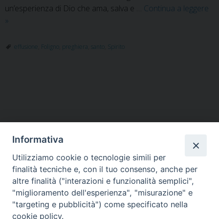
un’esperienza di Dio che ama, salva e …
Continua a leggere
Seminario
»
di
Effusione
effusione
,
Foligno
,
preghiera
,
santo
,
Spirito
dello
Spirito
Santo
P
o
s
t
Informativa
N
a
Utilizziamo cookie o tecnologie simili per
HOME
VESCOVO
ORARI MESSE
CURIA VESCOVILE
v
finalità tecniche e, con il tuo consenso, anche per
TUTELA MINORI
UFFICI PASTORALI
PERSONE
VITA CONSACRATA
DOCUMENTI
CONTATTI
altre finalità ("interazioni e funzionalità semplici",
i
"miglioramento dell'esperienza", "misurazione" e
g
"targeting e pubblicità") come specificato nella
a
Copyright © 2018 Diocesi di Foligno /
Curia . Piazza Mons. Faloci 3 - 06034
cookie policy.
FOLIGNO [PG]