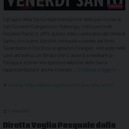
Il gruppo della Sacra rappresentazione della parrocchia di
San Giovanni Evangelista in Fiamenga, Unità pastorale
Giovanni Paolo II, offre questo video celebrativo del Venerdì
Santo, con scene storiche, rinnovate e inedite dal titolo
“Guardiamo il Crocifisso e apriamo il Vangelo, entrando nelle
case attraverso un filmato che ci aiuterà a meditare la
Pasqua e a tener viva questa tradizione della Sacra
Sacra
rappresentazione anche in tempo …
Continua a leggere
»
rappr
del
Fiamenga
,
Foligno
,
Passione
,
rappresentazione
,
Sacra
,
santo
,
venerdì
Vener
Santo
2021
11 APRILE 2020
Diretta Veglia Pasquale dalla