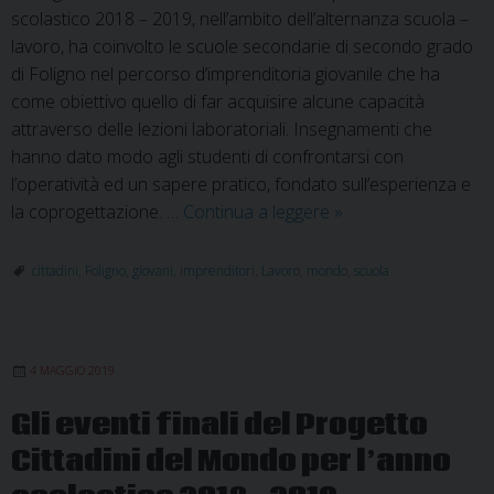
scolastico 2018 – 2019, nell’ambito dell’alternanza scuola –
lavoro, ha coinvolto le scuole secondarie di secondo grado
di Foligno nel percorso d’imprenditoria giovanile che ha
come obiettivo quello di far acquisire alcune capacità
attraverso delle lezioni laboratoriali. Insegnamenti che
hanno dato modo agli studenti di confrontarsi con
l’operatività ed un sapere pratico, fondato sull’esperienza e
Il
la coprogettazione. …
Continua a leggere
»
Progetto
Cittadini
cittadini
,
Foligno
,
giovani
,
imprenditori
,
Lavoro
,
mondo
,
scuola
del
Mondo
nell’ambito
4 MAGGIO 2019
dell’alternanza
scuola
Gli eventi finali del Progetto
–
Cittadini del Mondo per l’anno
lavoro