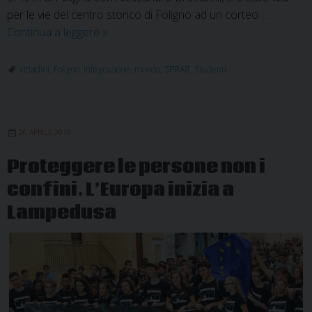
per le vie del centro storico di Foligno ad un corteo …
Progetto
Continua a leggere
»
Cittadini
del
cittadini
,
Foligno
,
integrazione
,
mondo
,
SPRAR
,
Studenti
Mondo:
il
corteo
26 APRILE 2019
degli
studenti
Proteggere le persone non i
per
confini. L’Europa inizia a
dare
voce
Lampedusa
a
chi
non
ha
voce