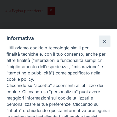
di
terrore
« Pagina precedente
5
Informativa
Utilizziamo cookie o tecnologie simili per
HOME
VESCOVO
ORARI MESSE
CURIA VESCOVILE
finalità tecniche e, con il tuo consenso, anche per
TUTELA MINORI
UFFICI PASTORALI
PERSONE
VITA CONSACRATA
DOCUMENTI
CONTATTI
altre finalità ("interazioni e funzionalità semplici",
"miglioramento dell'esperienza", "misurazione" e
"targeting e pubblicità") come specificato nella
Copyright © 2018 Diocesi di Foligno /
Curia . Piazza Mons. Faloci 3 - 06034
cookie policy.
FOLIGNO [PG]
Cliccando su "accetta" acconsenti all'utilizzo dei
tel. 0742 350473 fax 0742 349021 email: info@diocesidifoligno.it . pec:
cookie. Cliccando su "personalizza" puoi avere
diocesidifoligno@pec.it
maggiori informazioni sui cookie utilizzati e
personalizzare le tue preferenze. Cliccando su
"rifiuta" o chiudendo questa informativa proseguirai
la navigazione installando i soli cookie tecnici.