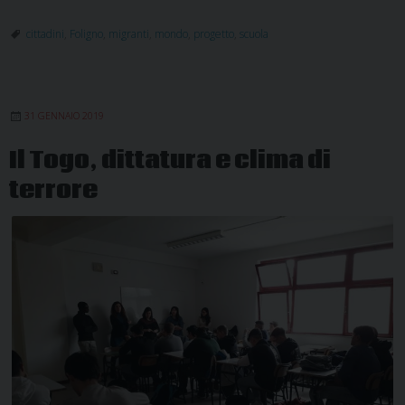
viaggio
dei
cittadini
,
Foligno
,
migranti
,
mondo
,
progetto
,
scuola
migranti
31 GENNAIO 2019
Il Togo, dittatura e clima di
terrore