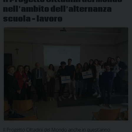
nell’ambito dell’alternanza
scuola – lavoro
Il Progetto Cittadini del Mondo anche in quest’anno