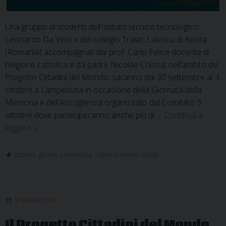
Una gruppo di studenti dell’Istituto tecnico tecnologico
Leonardo Da Vinci e del collegio Traian Lalescu di Resita
(Romania) accompagnati dai prof. Carlo Felice docente di
religione cattolica e da padre Nicolae Chiosa, nell’ambito del
Progetto Cittadini del Mondo, saranno dal 30 settembre al 3
ottobre a Lampedusa in occasione della Giornata della
Memoria e dell’Accoglienza organizzato dal Comitato 3
ottobre dove parteciperanno anche più di …
Continua a
Siamo
leggere
»
sulla
stessa
cittadini
,
giovani
,
Lampedusa
,
migranti
,
mondo
,
scuola
barca
19 MAGGIO 2019
Il Progetto Cittadini del Mondo