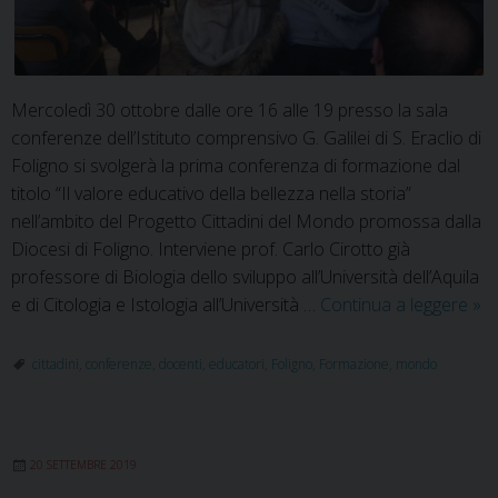
Mercoledì 30 ottobre dalle ore 16 alle 19 presso la sala
conferenze dell’Istituto comprensivo G. Galilei di S. Eraclio di
Foligno si svolgerà la prima conferenza di formazione dal
titolo “Il valore educativo della bellezza nella storia”
nell’ambito del Progetto Cittadini del Mondo promossa dalla
Diocesi di Foligno. Interviene prof. Carlo Cirotto già
professore di Biologia dello sviluppo all’Università dell’Aquila
Il
e di Citologia e Istologia all’Università …
Continua a leggere
»
val
edu
cittadini
,
conferenze
,
docenti
,
educatori
,
Foligno
,
Formazione
,
mondo
del
bel
nel
20 SETTEMBRE 2019
sto