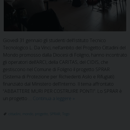
Giovedì 31 gennaio gli studenti dell’Istituto Tecnico
Tecnologico L. Da Vinci, nell’ambito del Progetto Cittadini del
Mondo promosso dalla Diocesi di Foligno, hanno incontrato
gli operatori dell’ARCI, della CARITAS, del CIDIS, che
gestiscono nel Comune di Foligno il progetto SPRAR
(Sistema di Protezione per Richiedenti Asilo e Rifugiati)
finanziato dal Ministero dell’Interno. Il tema affrontato
“ABBATTERE MURI PER COSTRUIRE PONTI”. Lo SPRAR è
Il
un progetto …
Continua a leggere
»
Togo,
dittatura
cittadini
,
mondo
,
progetto
,
SPRAR
,
Togo
e
clima