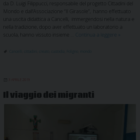
da D. Luigi Filippucci, responsabile del progetto Cittadini del
Mondo e dall’Associazione “Il Girasole”, hanno effettuato
una uscita didattica a Cancelli, immergendosi nella natura e
nella tradizione, dopo aver effettuato un laboratorio a
A
scuola, hanno vissuto insieme …
Continua a leggere
»
Cancelli
tradizione
Cancelli
,
cittadini
,
creato
,
custodia
,
Foligno
,
mondo
e
custodia
del
3 APRILE 2019
creato
con
Il viaggio dei migranti
il
Progetto
Cittadini
del
Mondo