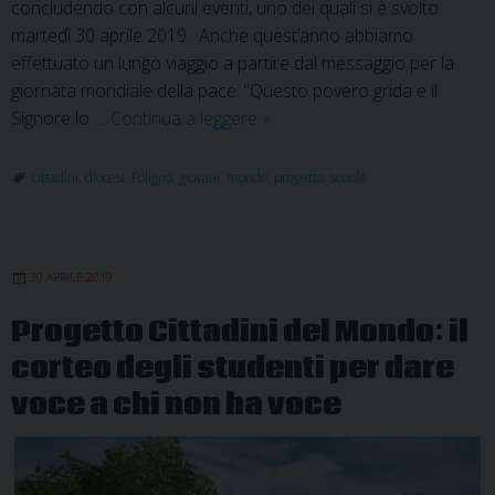
concludendo con alcuni eventi, uno dei quali si è svolto
martedì 30 aprile 2019. Anche quest’anno abbiamo
effettuato un lungo viaggio a partire dal messaggio per la
giornata mondiale della pace: “Questo povero grida e il
Gli
Signore lo …
Continua a leggere
»
eventi
finali
cittadini
,
diocesi
,
Foligno
,
giovani
,
mondo
,
progetto
,
scuola
del
Progetto
Cittadini
30 APRILE 2019
del
Mondo
Progetto Cittadini del Mondo: il
per
corteo degli studenti per dare
l’anno
scolastico
voce a chi non ha voce
2018
-2019