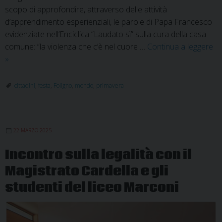
scopo di approfondire, attraverso delle attività
d’apprendimento esperienziali, le parole di Papa Francesco
evidenziate nell’Enciclica “Laudato sì” sulla cura della casa
comune: “la violenza che c’è nel cuore …
Continua a leggere
Cittadini
»
del
Mondo:
cittadini
,
festa
,
Foligno
,
mondo
,
primavera
prima
edizione
della
22 MARZO 2025
Festa
di
Incontro sulla legalità con il
Primavera
Magistrato Cardella e gli
studenti del liceo Marconi