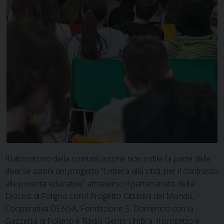
Il laboratorio della comunicazione non ostile fa parte delle
diverse azioni del progetto “Lettera alla città, per il contrasto
alle povertà educative” attraverso il partenariato della
Diocesi di Foligno con il Progetto Cittadini del Mondo,
Cooperativa DENSA, Fondazione S. Domenico con la
Gazzetta di Foligno e Radio Gente Umbra. Il progetto é