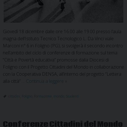
Giovedì 18 dicembre dalle ore 16.00 alle 19.00 presso l’aula
magna dell’Istituto Tecnico Tecnologico L. Da Vinci viale
Marconi n° 6 in Foligno (PG), si svolgerà il secondo incontro
nell’ambito del ciclo di conferenze di formazione sul tema
“Città e Povertà educativa” promosse dalla Diocesi di
Foligno con il Progetto Cittadini del Mondo in collaborazione
con la Cooperativa DENSA, all’interno del progetto “Lettera
“Adolescenza:
alla città” …
Continua a leggere
»
vulnerabilità,
responsabilità,
cittadini
,
Foligno
,
Formazione
,
mondo
,
Studenti
crescita”
con
Cittadini
Conferenze Cittadini del Mondo
del