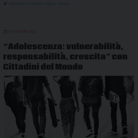
Mondo:
adolescenti
,
cittadini
,
Foligno
,
mondo
fare
rete
per
14 DICEMBRE 2025
costruire
relazioni
“Adolescenza: vulnerabilità,
significative
responsabilità, crescita” con
Cittadini del Mondo