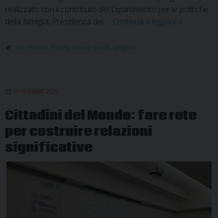
realizzato con il contributo del Dipartimento per le politiche
Il
della famiglia, Presidenza del …
Continua a leggere
»
potere
delle
città
,
cittadini
,
Foligno
,
lettera
,
mondo
,
progetto
parole:
educare
alla
29 DICEMBRE 2025
comunicaz
non
Cittadini del Mondo: fare rete
ostile
per costruire relazioni
significative