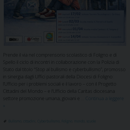
Prende il via nel comprensorio scolastico di Foligno e di
Spello il ciclo di incontri in collaborazione con la Polizia di
Stato dal titolo “Stop al bullismo e cyberbullismo”, promosso
in sinergia dagli Uffici pastorali della Diocesi di Foligno:
l’Ufficio per i problemi sociali e il lavoro – con il Progetto
Cittadini del Mondo – e l’Ufficio della Caritas diocesana
settore promozione umana, giovani e …
Continua a leggere
Cittadini
»
del
Mondo:
Bullismo
,
cittadini
,
Cyberbullismo
,
Foligno
,
mondo
,
scuole
“Stop