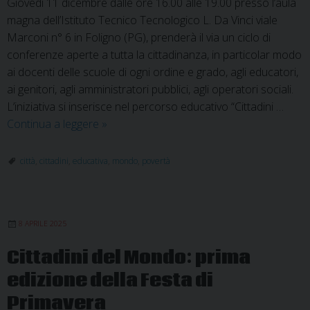
Giovedì 11 dicembre dalle ore 16.00 alle 19.00 presso l’aula
magna dell’Istituto Tecnico Tecnologico L. Da Vinci viale
Marconi n° 6 in Foligno (PG), prenderà il via un ciclo di
conferenze aperte a tutta la cittadinanza, in particolar modo
ai docenti delle scuole di ogni ordine e grado, agli educatori,
ai genitori, agli amministratori pubblici, agli operatori sociali.
L’iniziativa si inserisce nel percorso educativo “Cittadini …
Al
Continua a leggere
»
via
il
città
,
cittadini
,
educativa
,
mondo
,
povertà
ciclo
di
conferenze
8 APRILE 2025
sul
tema
Cittadini del Mondo: prima
“Città
edizione della Festa di
e
Povertà
Primavera