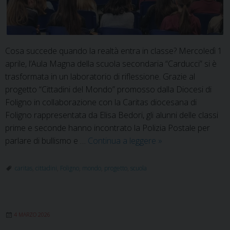
Cosa succede quando la realtà entra in classe? Mercoledì 1
aprile, l’Aula Magna della scuola secondaria “Carducci” si è
trasformata in un laboratorio di riflessione. Grazie al
progetto “Cittadini del Mondo” promosso dalla Diocesi di
Foligno in collaborazione con la Caritas diocesana di
Foligno rappresentata da Elisa Bedori, gli alunni delle classi
prime e seconde hanno incontrato la Polizia Postale per
Oltre
parlare di bullismo e …
Continua a leggere
»
lo
schermo:
caritas
,
cittadini
,
Foligno
,
mondo
,
progetto
,
scuola
i
ragazzi
della
4 MARZO 2026
“Carducci”
a