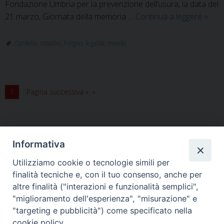
Fondazione Umbria per la prevenzione dell’usura, la data del
Incon
21 marzo, Giornata della memoria …
Continua a leggere
»
sulla
legali
Cardella
,
cittadini
,
Foligno
,
legalità
,
mondo
con
il
Magis
Carde
1
Pagina successiva »
e
gli
stude
del
Informativa
liceo
Utilizziamo cookie o tecnologie simili per
Marc
HOME
VESCOVO
ORARI MESSE
CURIA VESCOVILE
finalità tecniche e, con il tuo consenso, anche per
TUTELA MINORI
UFFICI PASTORALI
PERSONE
VITA CONSACRATA
DOCUMENTI
CONTATTI
altre finalità ("interazioni e funzionalità semplici",
"miglioramento dell'esperienza", "misurazione" e
"targeting e pubblicità") come specificato nella
Copyright © 2018 Diocesi di Foligno /
Curia . Piazza Mons. Faloci 3 - 06034
cookie policy.