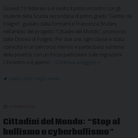
Giovedì 19 febbraio si è svolto il primo incontro con gli
studenti della Scuola secondaria di primo grado “Gentile da
Foligno”, guidato dalla formatrice Francesca Brufani,
nell’ambito del progetto “Cittadini del Mondo”, promosso
dalla Diocesi di Foligno. Per due ore, ogni classe è stata
coinvolta in un percorso intenso e partecipato sul tema
della povertà, con un focus particolare sulle migrazioni.
“Cittadini
L’incontro si è aperto …
Continua a leggere
»
del
Mondo”:
cittadini
,
diritti
,
Foligno
,
mondo
a
scuola
per
14 FEBBRAIO 2026
imparare
che
Cittadini del Mondo: “Stop al
i
bullismo e cyberbullismo”
diritti