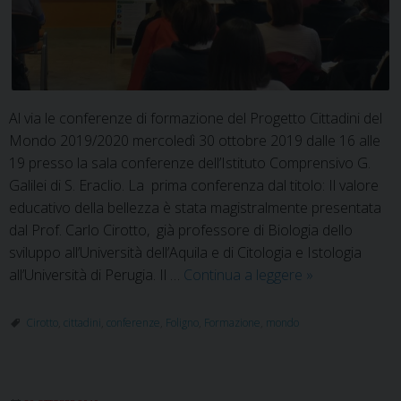
Al via le conferenze di formazione del Progetto Cittadini del
Mondo 2019/2020 mercoledì 30 ottobre 2019 dalle 16 alle
19 presso la sala conferenze dell’Istituto Comprensivo G.
Galilei di S. Eraclio. La prima conferenza dal titolo: Il valore
educativo della bellezza è stata magistralmente presentata
dal Prof. Carlo Cirotto, già professore di Biologia dello
sviluppo all’Università dell’Aquila e di Citologia e Istologia
Il
all’Università di Perugia. Il …
Continua a leggere
»
Prof.
Carlo
Cirotto
,
cittadini
,
conferenze
,
Foligno
,
Formazione
,
mondo
Cirotto
interviene
sul