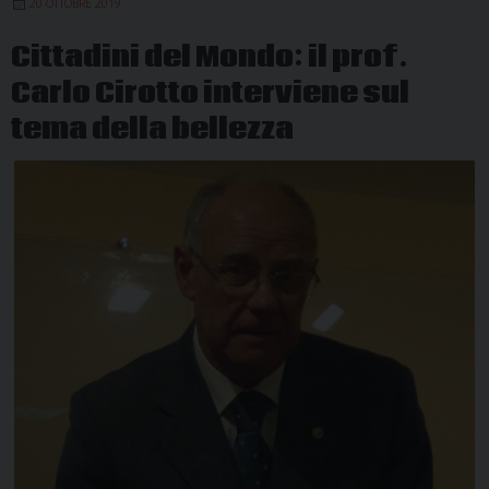
20 OTTOBRE 2019
tema
del
Cittadini del Mondo: il prof.
valore
Carlo Cirotto interviene sul
educativo
della
tema della bellezza
bellezza