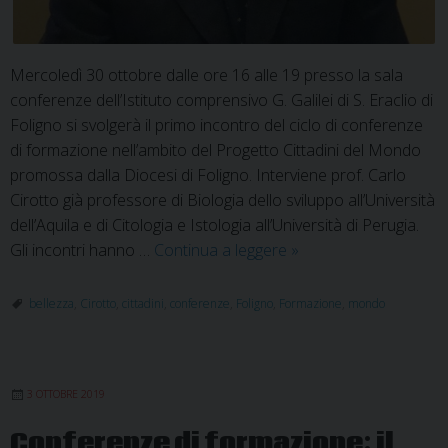
Mercoledì 30 ottobre dalle ore 16 alle 19 presso la sala
conferenze dell’Istituto comprensivo G. Galilei di S. Eraclio di
Foligno si svolgerà il primo incontro del ciclo di conferenze
di formazione nell’ambito del Progetto Cittadini del Mondo
promossa dalla Diocesi di Foligno. Interviene prof. Carlo
Cirotto già professore di Biologia dello sviluppo all’Università
dell’Aquila e di Citologia e Istologia all’Università di Perugia.
Cittadini
Gli incontri hanno …
Continua a leggere
»
del
Mondo:
bellezza
,
Cirotto
,
cittadini
,
conferenze
,
Foligno
,
Formazione
,
mondo
il
prof.
Carlo
3 OTTOBRE 2019
Cirotto
interviene
Conferenze di formazione: il