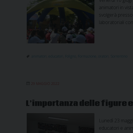
animatori in vis
svolgerà presso 
laboratoriali con
animatori
,
educatori
,
Foligno
,
Formazione
,
oratori
,
Sorrentino
29 MAGGIO 2022
L’importanza delle figure e
Lunedì 23 maggio
educatori e anima