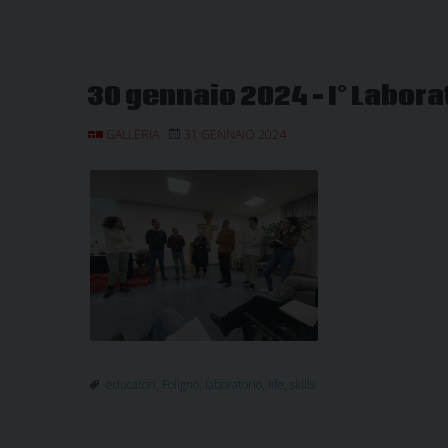
30 gennaio 2024 – I° Laborat
GALLERIA
31 GENNAIO 2024
educatori
,
Foligno
,
laboratorio
,
life
,
skills