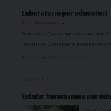
Laboratorio per educatori
LINK
14 GENNAIO 2024
Promosso dal Coordinamento diocesano oratori in col
Promosso dal Coordinamento diocesano oratori in col
Corso
,
educatori
,
Foligno
,
life
,
skills
,
Sorrentino
9 GIUGNO 2022
Estate: formazione per edu
Venerdì 10 giugn