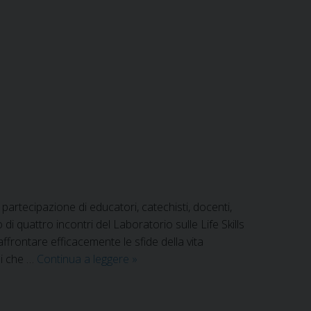
partecipazione di educatori, catechisti, docenti,
 di quattro incontri del Laboratorio sulle Life Skills
frontare efficacemente le sfide della vita
Life
li che …
Continua a leggere
»
Skills
per
prendersi