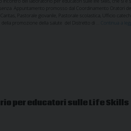
 incontro del laboratorio per educatori sulle life skills, che si 
enza. Appuntamento promosso dal Coordinamento Oratori della Di
aritas, Pastorale giovanile, Pastorale scolastica, Ufficio catechi
i della promozione della salute del Distretto di …
Continua a le
io per educatori sulle Life Skills