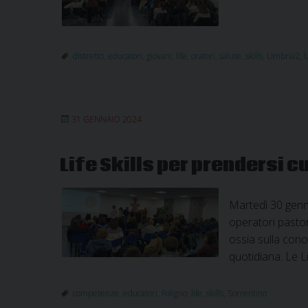
distretto
,
educatori
,
giovani
,
life
,
oratori
,
salute
,
skills
,
Umbria2
,
31 GENNAIO 2024
Life Skills per prendersi cu
Martedì 30 genna
operatori pastora
ossia sulla cono
quotidiana. Le L
competenze
,
educatori
,
Foligno
,
life
,
skills
,
Sorrentino