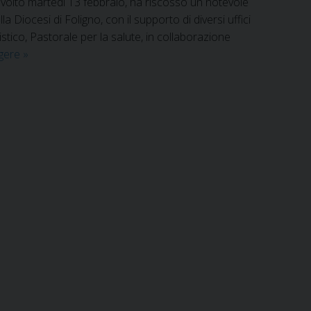
è svolto martedì 13 febbraio, ha riscosso un notevole
ocesi di Foligno, con il supporto di diversi uffici
stico, Pastorale per la salute, in collaborazione
Trafficare
ggere
»
con
le
emozioni
per
un
cambiamento
pastorale