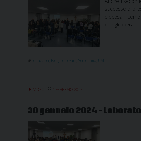
Anche il secondo
successo di pres
diocesani come C
con gli operator
educatori
,
Foligno
,
giovani
,
Sorrentino
,
USL
VIDEO
1 FEBBRAIO 2024
30 gennaio 2024 – Laborator