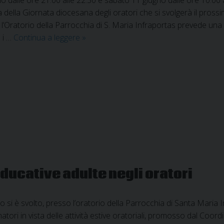
ta della Giornata diocesana degli oratori che si svolgerà il pross
l’Oratorio della Parrocchia di S. Maria Infraportas prevede una ri
Estate:
 i …
Continua a leggere
»
formazione
per
educatori
e
animatori
degli
oratori
parrocchiali
ducative adulte negli oratori
 si è svolto, presso l’oratorio della Parrocchia di Santa Maria I
tori in vista delle attività estive oratoriali, promosso dal Coord