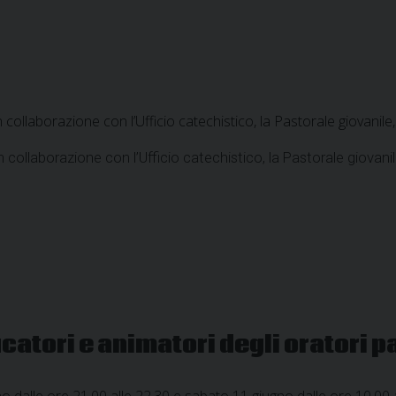
laborazione con l’Ufficio catechistico, la Pastorale giovanile, l
laborazione con l’Ufficio catechistico, la Pastorale giovanile,
catori e animatori degli oratori p
o dalle ore 21.00 alle 22.30 e sabato 11 giugno dalle ore 10.00 