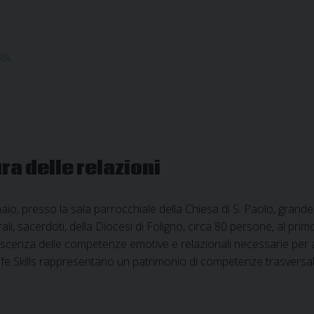
USL
ra delle relazioni
io, presso la sala parrocchiale della Chiesa di S. Paolo, grande 
li, sacerdoti, della Diocesi di Foligno, circa 80 persone, al primo
scenza delle competenze emotive e relazionali necessarie per af
ife Skills rappresentano un patrimonio di competenze trasversa