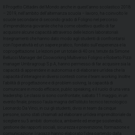
Il Progetto Cittadini del Mondo anche in quest’anno scolastico 2018
– 2019, nell’ambito dell’alternanza scuola – lavoro, ha coinvolto le
scuole secondarie di secondo grado di Foligno nel percorso
d’imprenditoria giovanile che ha come obiettivo quello di far
acquisire alcune capacità attraverso delle lezioni laboratoriali.
Insegnamenti che hanno dato modo agli studenti di confrontarsi
con l’operatività ed un sapere pratico, fondato sull’esperienza e la
coprogettazione. Le lezioni per un totale di 40 ore, tenute da Simone
Bellucci Manager del Cooworking Multiverso Foligno e Roberto Pizzi
manager Umbragroup S.p.A, hanno permesso di far acquisire sia la
capacità di apprendere in autonomia e di elaborare un’idea che la
capacità d’interagire in diversi contesti come il team working. Inoltre
l’abilità di progettazione e di problem solving, la capacità di
comunicare in modo efficace, public speaking, e il ruolo di una vera
leadership. Le classi si sono confrontate, sabato 11 maggio, in un
evento finale, presso l’aula magna dell’Istituto tecnico tecnologico
Leonardo Da Vinci, in cui gli studenti, divisi in team da cinque
persone, sono stati chiamati ad elaborare un’idea imprenditoriale da
scegliere su 5 ambiti: domotica, ambiente ed energie sostenibili,
gestione dei rapporti sociali, sicurezza e prevenzione, formazione e
comunicazione. I ragazzi hanno elaborato l’idea partendo dalla