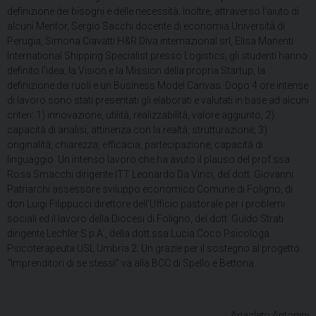
definizione dei bisogni e delle necessità. Inoltre, attraverso l’aiuto di
alcuni Mentor, Sergio Sacchi docente di economia Università di
Perugia, Simona Ciavatti H&R Diva internazional srl, Elisa Manenti
International Shipping Specialist presso Logistics, gli studenti hanno
definito l’idea, la Vision e la Mission della propria Startup, la
definizione dei ruoli e un Business Model Canvas. Dopo 4 ore intense
di lavoro sono stati presentati gli elaborati e valutati in base ad alcuni
criteri: 1) innovazione, utilità, realizzabilità, valore aggiunto; 2)
capacità di analisi, attinenza con la realtà, strutturazione; 3)
originalità, chiarezza, efficacia, partecipazione, capacità di
linguaggio. Un intenso lavoro che ha avuto il plauso del prof.ssa
Rosa Smacchi dirigente ITT Leonardo Da Vinci, del dott. Giovanni
Patriarchi assessore sviluppo economico Comune di Foligno, di
don Luigi Filippucci direttore dell’Ufficio pastorale per i problemi
sociali ed il lavoro della Diocesi di Foligno, del dott. Guido Strati
dirigente Lechler S.p.A., della dott.ssa Lucia Coco Psicologa
Psicoterapeuta USL Umbria 2. Un grazie per il sostegno al progetto
“Imprenditori di se stessi” va alla BCC di Spello e Bettona.
Anacleto Antonini