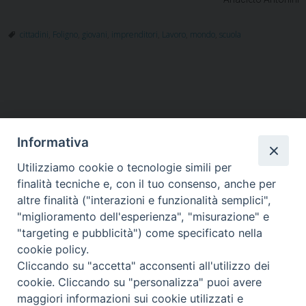
cittadini
,
Foligno
,
giovani
,
imprenditori
,
Lavoro
,
mondo
,
scuola
Informativa
Utilizziamo cookie o tecnologie simili per
HOME
VESCOVO
ORARI MESSE
CURIA VESCOVILE
finalità tecniche e, con il tuo consenso, anche per
TUTELA MINORI
UFFICI PASTORALI
PERSONE
VITA CONSACRATA
DOCUMENTI
CONTATTI
altre finalità ("interazioni e funzionalità semplici",
"miglioramento dell'esperienza", "misurazione" e
"targeting e pubblicità") come specificato nella
Copyright © 2018 Diocesi di Foligno /
Curia . Piazza Mons. Faloci 3 - 06034
cookie policy.
FOLIGNO [PG]
Cliccando su "accetta" acconsenti all'utilizzo dei
tel. 0742 350473 fax 0742 349021 email: info@diocesidifoligno.it . pec:
cookie. Cliccando su "personalizza" puoi avere
diocesidifoligno@pec.it
maggiori informazioni sui cookie utilizzati e