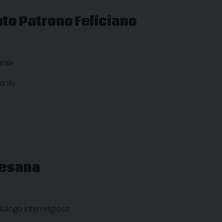
anto Patrono Feliciano
anile
anile
cesana
ialogo interreligioso