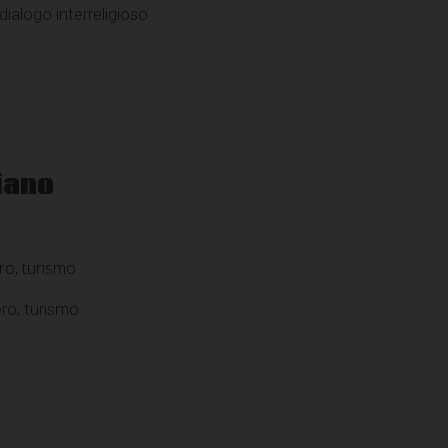
dialogo interreligioso
iano
ero, turismo
ero, turismo