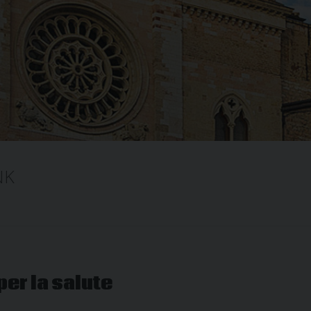
NK
er la salute