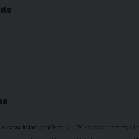
nto
no
rancescana italiana, beatificata nel 1693 da papa Innocenzo XII