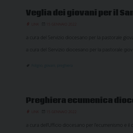
Veglia dei giovani per il S
LINK
15 GENNAIO 2022
a cura del Servizio diocesano per la pastorale giov
a cura del Servizio diocesano per la pastorale giov
Foligno
,
giovani
,
preghiera
Preghiera ecumenica dio
LINK
15 GENNAIO 2022
a cura dell’Ufficio diocesano per l’ecumenismo e il d