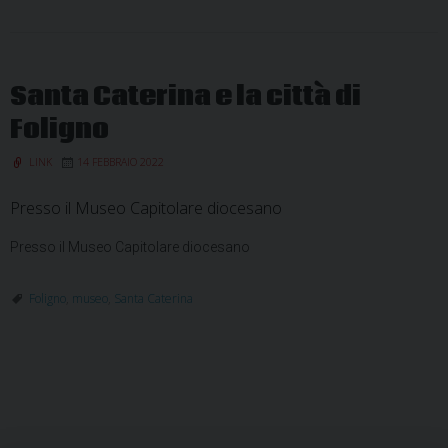
Santa Caterina e la città di
Foligno
LINK
14 FEBBRAIO 2022
Presso il Museo Capitolare diocesano
Presso il Museo Capitolare diocesano
Foligno
,
museo
,
Santa Caterina
P
o
s