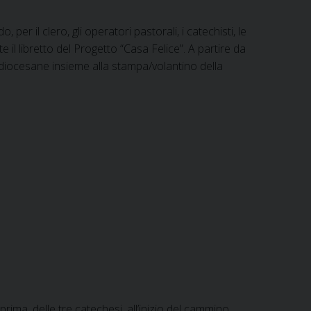
er il clero, gli operatori pastorali, i catechisti, le
il libretto del Progetto “Casa Felice”. A partire da
diocesane insieme alla stampa/volantino della
rima, delle tre catechesi, all’inizio del cammino