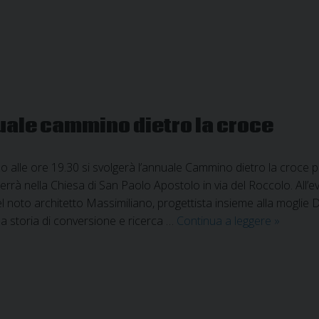
nuale cammino dietro la croce
 alle ore 19.30 si svolgerà l’annuale Cammino dietro la croce 
 terrà nella Chiesa di San Paolo Apostolo in via del Roccolo. All’
 del noto architetto Massimiliano, progettista insieme alla moglie
Inondati
a storia di conversione e ricerca …
Continua a leggere
»
dalla
croce:
l’annuale
cammin
dietro