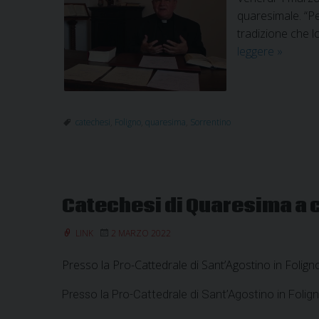
quaresimale. “Per
tradizione che l
Prima
leggere
»
cateche
quaresi
a
cura
catechesi
,
Foligno
,
quaresima
,
Sorrentino
di
Mons.
Sorrent
Catechesi di Quaresima a c
LINK
2 MARZO 2022
Presso la Pro-Cattedrale di Sant’Agostino in Folign
Presso la Pro-Cattedrale di Sant’Agostino in Folig