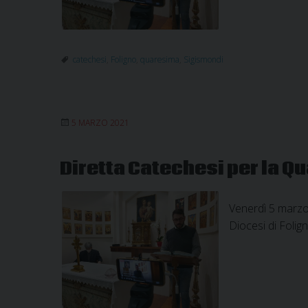
catechesi
,
Foligno
,
quaresima
,
Sigismondi
5 MARZO 2021
Diretta Catechesi per la Q
Venerdì 5 marzo
Diocesi di Foli