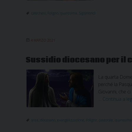
catechesi
,
Foligno
,
quaresima
,
Sigismondi
4 MARZO 2021
Sussidio diocesano per il
La quarta Domeni
perché la Pasqua 
Giovanni, che ci
…
Continua a le
area
,
diocesano
,
evangelizzazione
,
Foligno
,
pastorale
,
quaresima