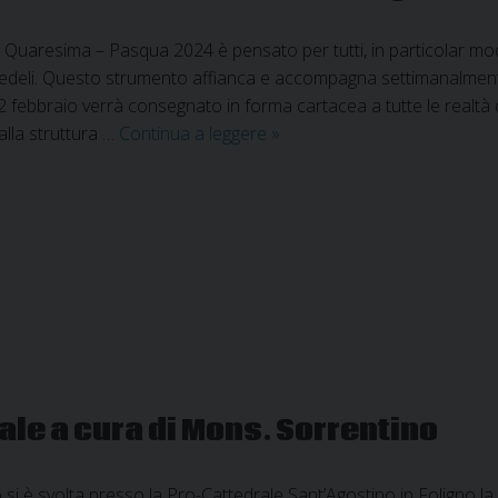
a Quaresima – Pasqua 2024 è pensato per tutti, in particolar modo, p
i fedeli. Questo strumento affianca e accompagna settimanalmente 
 febbraio verrà consegnato in forma cartacea a tutte le realtà 
Quaresima
lla struttura …
Continua a leggere
»
–
Pasqua
2024:
camminerò
con
cuore
integro,
dentro
la
mia
le a cura di Mons. Sorrentino
casa
si è svolta presso la Pro-Cattedrale Sant’Agostino in Foligno la p