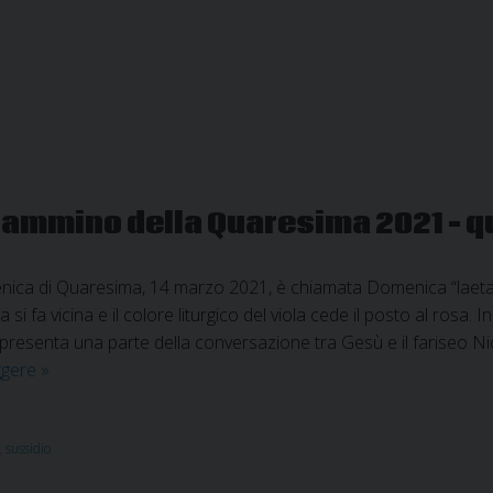
 cammino della Quaresima 2021 – 
ca di Quaresima, 14 marzo 2021, è chiamata Domenica “laetare”, ch
si fa vicina e il colore liturgico del viola cede il posto al rosa
 presenta una parte della conversazione tra Gesù e il fariseo 
Sussidio
ggere
»
diocesano
per
il
,
sussidio
cammino