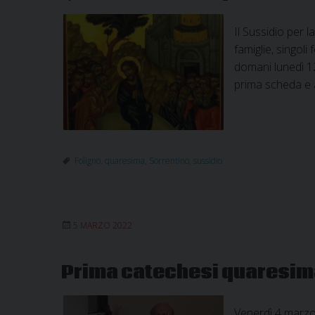
Il Sussidio per l
famiglie, singol
domani lunedì 12
prima scheda e a
Foligno
,
quaresima
,
Sorrentino
,
sussidio
5 MARZO 2022
Prima catechesi quaresima
Venerdì 4 marzo 