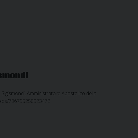
ismondi
Sigismondi, Amministratore Apostolico della
/videos/796755250923472