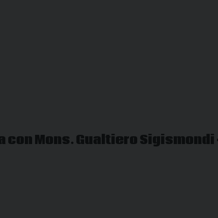
la
croce
 con Mons. Gualtiero Sigismondi 