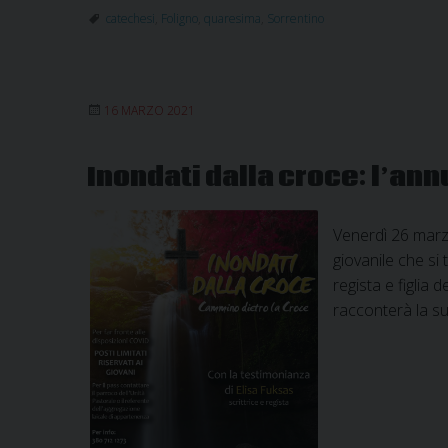
catechesi
,
Foligno
,
quaresima
,
Sorrentino
16 MARZO 2021
Inondati dalla croce: l’an
Venerdì 26 marzo
giovanile che si
regista e figlia
racconterà la su