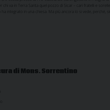
 chi va in Terra Santa quel pozzo di Sicar – cari fratelli e sorel
o ha integrato in una chiesa. Ma più ancora lo si vede, perché, s
si
male
ino
ura di Mons. Sorrentino
o
no