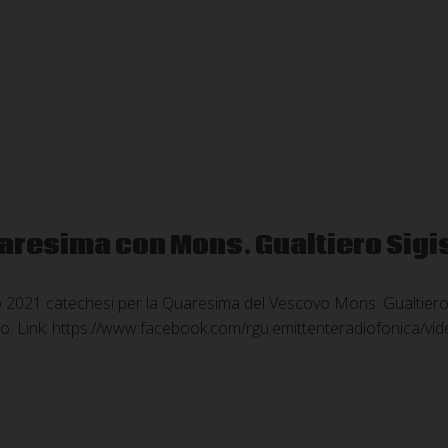
uaresima con Mons. Gualtiero Sig
 2021 catechesi per la Quaresima del Vescovo Mons. Gualtiero 
gno. Link: https://www.facebook.com/rgu.emittenteradiofonica