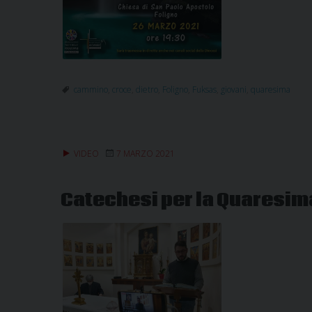
cammino
,
croce
,
dietro
,
Foligno
,
Fuksas
,
giovani
,
quaresima
VIDEO
7 MARZO 2021
Catechesi per la Quaresima