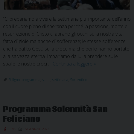
“Ci prepariamo a vivere la settimana più importante dell’anno
con il cuore pieno di speranza perché la passione, morte e
resurrezione di Cristo ci aprano gli occhi sulla nostra vita,
fatta di gioie ma anche di sofferenze; le stesse sofferenze
che ha patito Gesù sulla croce ma che poi lo hanno portato
alla salvezza eterna. Impariamo da lui a prendere sulle
Foligno:
spalle le nostre croci …
Continua a leggere
»
Settimana
Santa,
Foligno
,
programma
,
santa
,
settimana
,
Sorrentino
ecco
gli
appuntamenti
Programma Solennità San
Feliciano
LINK
15 GENNAIO 2023