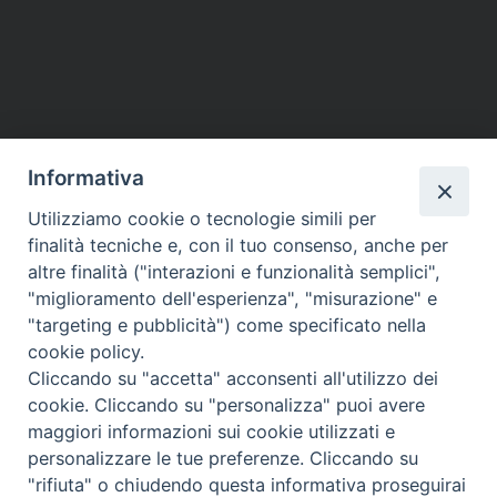
P
o
s
t
Informativa
N
a
Utilizziamo cookie o tecnologie simili per
HOME
VESCOVO
ORARI MESSE
CURIA VESCOVILE
v
finalità tecniche e, con il tuo consenso, anche per
TUTELA MINORI
UFFICI PASTORALI
PERSONE
VITA CONSACRATA
DOCUMENTI
CONTATTI
altre finalità ("interazioni e funzionalità semplici",
i
"miglioramento dell'esperienza", "misurazione" e
g
"targeting e pubblicità") come specificato nella
a
Copyright © 2018 Diocesi di Foligno /
Curia . Piazza Mons. Faloci 3 - 06034
cookie policy.
FOLIGNO [PG]
t
Cliccando su "accetta" acconsenti all'utilizzo dei
tel. 0742 350473 fax 0742 349021 email: info@diocesidifoligno.it . pec:
i
cookie. Cliccando su "personalizza" puoi avere
diocesidifoligno@pec.it
o
maggiori informazioni sui cookie utilizzati e
n
personalizzare le tue preferenze. Cliccando su
"rifiuta" o chiudendo questa informativa proseguirai