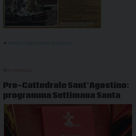
Feliciano
,
Foligno
,
patrono
,
programma
31 MARZO 2022
Pro-Cattedrale Sant’Agostino:
programma Settimana Santa