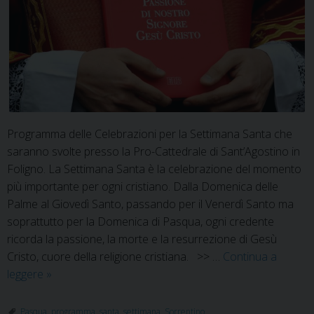
Programma delle Celebrazioni per la Settimana Santa che
saranno svolte presso la Pro-Cattedrale di Sant’Agostino in
Foligno. La Settimana Santa è la celebrazione del momento
più importante per ogni cristiano. Dalla Domenica delle
Palme al Giovedì Santo, passando per il Venerdì Santo ma
soprattutto per la Domenica di Pasqua, ogni credente
ricorda la passione, la morte e la resurrezione di Gesù
Cristo, cuore della religione cristiana. >> …
Continua a
Pro-
leggere
»
Cattedrale
Sant’Agostino:
Pasqua
,
programma
,
santa
,
settimana
,
Sorrentino