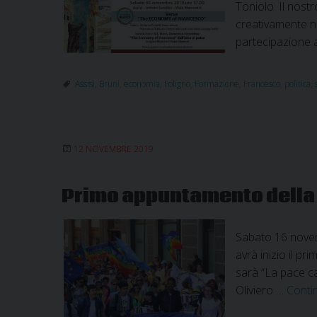
Toniolo. Il nost
creativamente nu
partecipazione a
Assisi
,
Bruni
,
economia
,
Foligno
,
Formazione
,
Francesco
,
politica
,
12 NOVEMBRE 2019
Primo appuntamento della 
Sabato 16 novemb
avrà inizio il p
sarà “La pace ca
Oliviero …
Conti