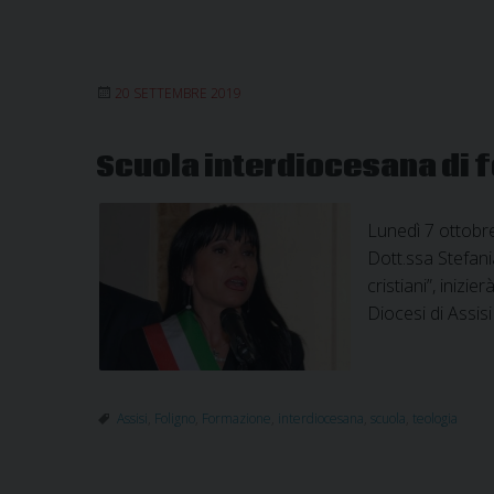
20 SETTEMBRE 2019
Scuola interdiocesana di 
Lunedì 7 ottobre
Dott.ssa Stefania
cristiani”, iniz
Diocesi di Assis
Assisi
,
Foligno
,
Formazione
,
interdiocesana
,
scuola
,
teologia