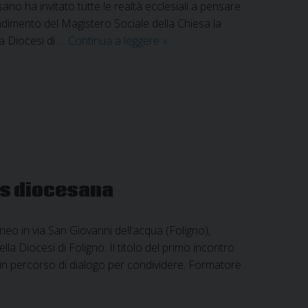
no ha invitato tutte le realtà ecclesiali a pensare
dimento del Magistero Sociale della Chiesa la
Scuola
la Diocesi di …
Continua a leggere
»
di
formazione
socio-
politica:
“L’economia
di
Francesco.
Dall’idea
as diocesana
al
patto”
o in via San Giovanni dell’acqua (Foligno),
a Diocesi di Foligno. Il titolo del primo incontro
u un percorso di dialogo per condividere. Formatore