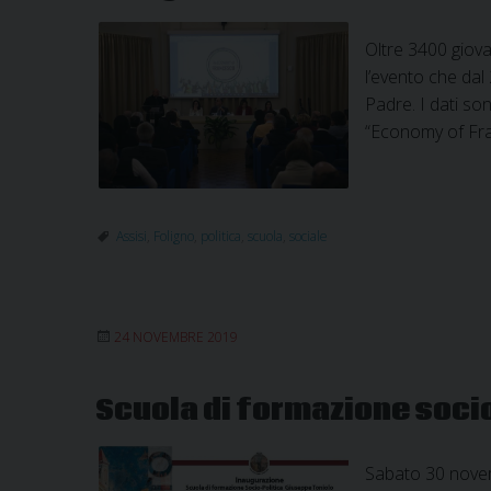
Oltre 3400 giov
l’evento che dal
Padre. I dati so
“Economy of Fr
Assisi
,
Foligno
,
politica
,
scuola
,
sociale
24 NOVEMBRE 2019
Scuola di formazione socio
Sabato 30 novemb