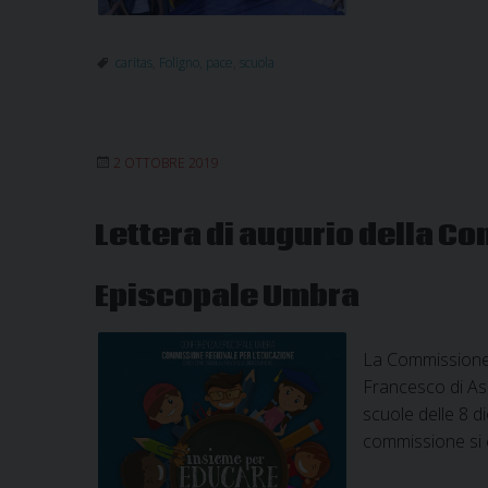
caritas
,
Foligno
,
pace
,
scuola
2 OTTOBRE 2019
Lettera di augurio della C
Episcopale Umbra
La Commissione 
Francesco di Ass
scuole delle 8 d
commissione si