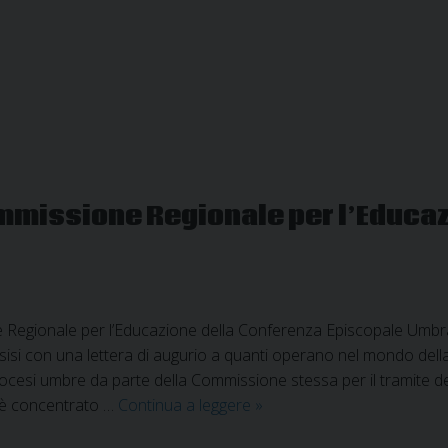
della
Scuola
di
Pace
a
cura
della
Caritas
ommissione Regionale per l’Educa
diocesana
Regionale per l’Educazione della Conferenza Episcopale Umbra 
isi con una lettera di augurio a quanti operano nel mondo della
iocesi umbre da parte della Commissione stessa per il tramite deg
Lettera
 è concentrato …
Continua a leggere
»
di