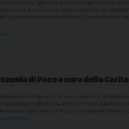
ro Vescovo Mons. Sigismondi all’ultimo consiglio pastorale diocesa
ovi percorsi di una Chiesa in uscita proponendo per l’approfon
lla Scuola di formazione socio-politica G. Toniolo proposta dal
scuola
Scuola di Pace a cura della Carit
re dalle ore 10 alle ore 17 presso la sede Arca del Mediterrane
rimo appuntamento della Scuola di Pace promosso dalla Caritas dell
mmina con i diritti umani”, un focus sul concetto dei diritti e s
Primo
nua a leggere
»
appuntamento