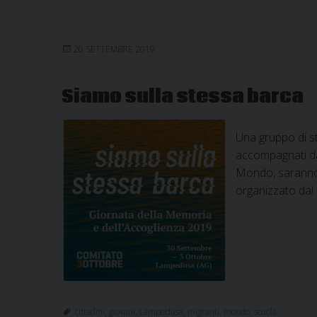
20 SETTEMBRE 2019
Siamo sulla stessa barca
Una gruppo di st
accompagnati dai
Mondo, saranno 
organizzato dal
cittadini
,
giovani
,
Lampedusa
,
migranti
,
mondo
,
scuola