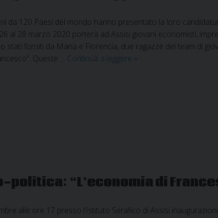
ani da 120 Paesi del mondo hanno presentato la loro candidatu
 26 al 28 marzo 2020 porterà ad Assisi giovani economisti, imp
no stati forniti da Maria e Florencia, due ragazze del team di gio
Inaugurazione
ancesco”. Queste …
Continua a leggere
»
scuola
socio-
politica
“Giuseppe
Toniolo”
-politica: “L’economia di Frances
re alle ore 17 presso l’Istituto Serafico di Assisi inaugurazion