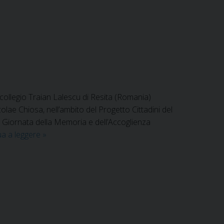
 collegio Traian Lalescu di Resita (Romania)
olae Chiosa, nell’ambito del Progetto Cittadini del
Giornata della Memoria e dell’Accoglienza
Siamo
ua a leggere
»
sulla
stessa
barca