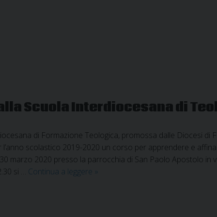
augurio
della
Commissione
Regionale
per
l’Educazione
della
Conferenza
Episcopale
alla Scuola Interdiocesana di Teo
Umbra
diocesana di Formazione Teologica, promossa dalle Diocesi di F
’anno scolastico 2019-2020 un corso per apprendere e affinare 
30 marzo 2020 presso la parrocchia di San Paolo Apostolo in via 
Corso
2.30 si …
Continua a leggere
»
di
evangelizzazione
alla