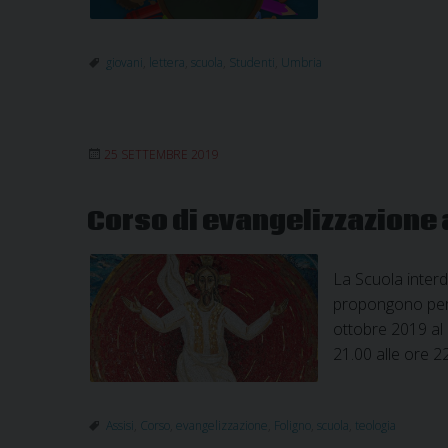
giovani
,
lettera
,
scuola
,
Studenti
,
Umbria
25 SETTEMBRE 2019
Corso di evangelizzazione 
La Scuola inter
propongono per l
ottobre 2019 al 
21.00 alle ore 2
Assisi
,
Corso
,
evangelizzazione
,
Foligno
,
scuola
,
teologia