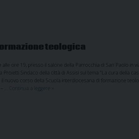
formazione teologica
 alle ore 19, presso il salone della Parrocchia di San Paolo in vi
 Proietti Sindaco della città di Assisi sul tema “La cura della ca
ierà il nuovo corso della Scuola interdiocesana di formazione teol
Scuola
i – …
Continua a leggere
»
interdiocesana
di
formazione
teologica