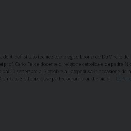
Scuola
Interdiocesana
di
Teologia
udenti dell’Istituto tecnico tecnologico Leonardo Da Vinci e del
 prof. Carlo Felice docente di religione cattolica e da padre Nic
dal 30 settembre al 3 ottobre a Lampedusa in occasione della 
 Comitato 3 ottobre dove parteciperanno anche più di …
Contin