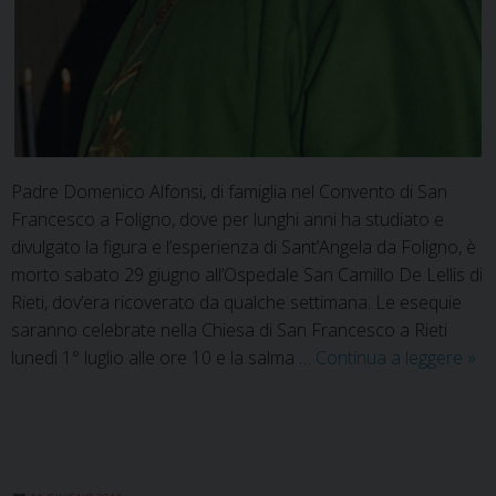
Padre Domenico Alfonsi, di famiglia nel Convento di San
Francesco a Foligno, dove per lunghi anni ha studiato e
divulgato la figura e l’esperienza di Sant’Angela da Foligno, è
morto sabato 29 giugno all’Ospedale San Camillo De Lellis di
Rieti, dov’era ricoverato da qualche settimana. Le esequie
saranno celebrate nella Chiesa di San Francesco a Rieti
Si
lunedì 1° luglio alle ore 10 e la salma …
Continua a leggere
»
è
spe
pad
Do
Alf