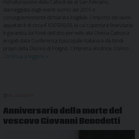
ristrutturazione della Cattedrale di San Feliciano,
danneggiata dagli eventi sismici del 2016 e
conseguentemente dichiarata inagibile. L’importo dei lavori
appaltati è di circa € 630’000,00, la cui copertura finanziaria
è garantita da fondi dell’otto per mille alla Chiesa Cattolica
erogati dalla Conferenza Episcopale Italiana e da fondi
propri della Diocesi di Foligno. L’impresa vincitrice, Corinzi …
Cattedrale
Continua a leggere
»
di
San
Feliciano:
al
via
30 LUGLIO 2019
i
Anniversario della morte del
lavori
vescovo Giovanni Benedetti