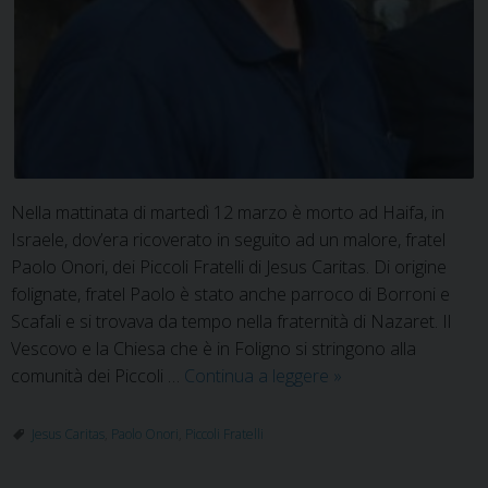
Nella mattinata di martedì 12 marzo è morto ad Haifa, in
Israele, dov’era ricoverato in seguito ad un malore, fratel
Paolo Onori, dei Piccoli Fratelli di Jesus Caritas. Di origine
folignate, fratel Paolo è stato anche parroco di Borroni e
Scafali e si trovava da tempo nella fraternità di Nazaret. Il
Vescovo e la Chiesa che è in Foligno si stringono alla
Fratel
comunità dei Piccoli …
Continua a leggere
»
Paolo
Onori
Jesus Caritas
,
Paolo Onori
,
Piccoli Fratelli
(Jesus
Caritas)