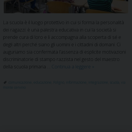
La scuola è il luogo protettivo in cui si forma la personalità
dei ragazzi: è una palestra educativa in cui la società si
prende cura di loro e li accompagna alla scoperta di sé e
degli altri perché siano gli uomini e i cittadini di domani. Ci
auguriamo sia confermata l’assenza di esplicite motivazioni
discriminatorie di stampo razzista nel gesto del maestro
Dichiarazione
della scuola primaria …
Continua a leggere
»
dell’Ufficio
Diocesano
comunicazione
,
educazione
,
Foligno
,
informazione
,
integrazione
,
scuola
,
via
monte cervino
per
le
Comunicazioni
Sociali
P
su
o
quanto
s