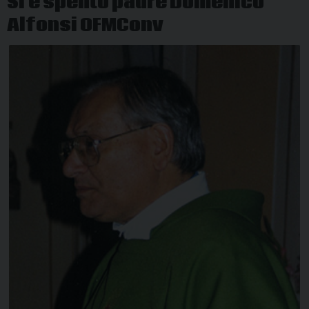
Si è spento padre Domenico
Alfonsi OFMConv