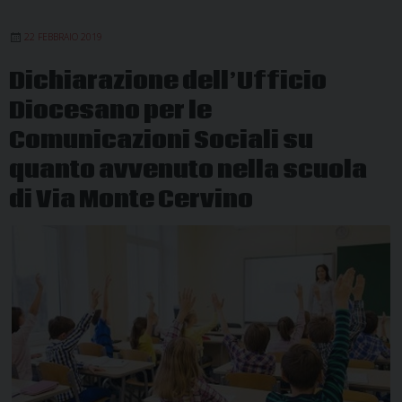
è
22 FEBBRAIO 2019
tornato
alla
Dichiarazione dell’Ufficio
casa
Diocesano per le
del
Padre
Comunicazioni Sociali su
quanto avvenuto nella scuola
di Via Monte Cervino