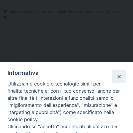
di
ringraziamento
Foligno
,
Fondazione
,
Gazzetta
,
Gente
,
Radio
,
Sa Domenico
,
Sigismondi
,
umbra
della
Fondazione
San
Domenico
P
a
o
Mons.
s
Sigismondi
t
Informativa
N
a
Utilizziamo cookie o tecnologie simili per
HOME
VESCOVO
ORARI MESSE
CURIA VESCOVILE
v
finalità tecniche e, con il tuo consenso, anche per
TUTELA MINORI
UFFICI PASTORALI
PERSONE
VITA CONSACRATA
DOCUMENTI
CONTATTI
altre finalità ("interazioni e funzionalità semplici",
i
"miglioramento dell'esperienza", "misurazione" e
g
"targeting e pubblicità") come specificato nella
a
Copyright © 2018 Diocesi di Foligno /
Curia . Piazza Mons. Faloci 3 - 06034
cookie policy.
FOLIGNO [PG]
t
Cliccando su "accetta" acconsenti all'utilizzo dei
tel. 0742 350473 fax 0742 349021 email: info@diocesidifoligno.it . pec:
i