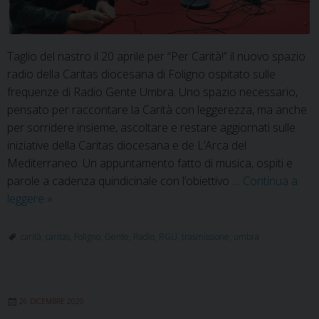
Taglio del nastro il 20 aprile per “Per Carità!” il nuovo spazio
radio della Caritas diocesana di Foligno ospitato sulle
frequenze di Radio Gente Umbra. Uno spazio necessario,
pensato per raccontare la Carità con leggerezza, ma anche
per sorridere insieme, ascoltare e restare aggiornati sulle
iniziative della Caritas diocesana e de L’Arca del
Mediterraneo. Un appuntamento fatto di musica, ospiti e
parole a cadenza quindicinale con l’obiettivo …
Continua a
“Per
leggere
»
Carità”:
su
carità
,
caritas
,
Foligno
,
Gente
,
Radio
,
RGU
,
trasmissione
,
umbra
RGU
il
nuovo
26 DICEMBRE 2020
spazio