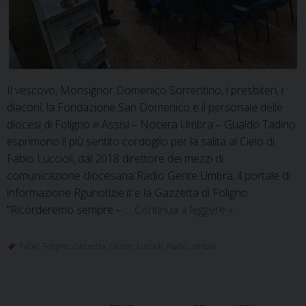
Il vescovo, Monsignor Domenico Sorrentino, i presbiteri, i
diaconi, la Fondazione San Domenico e il personale delle
diocesi di Foligno e Assisi – Nocera Umbra – Gualdo Tadino
esprimono il più sentito cordoglio per la salita al Cielo di
Fabio Luccioli, dal 2018 direttore dei mezzi di
comunicazione diocesana Radio Gente Umbra, il portale di
informazione Rgunotizie.it e la Gazzetta di Foligno.
Scomparsa
“Ricorderemo sempre – …
Continua a leggere
»
Fabio
Luccioli,
Fabio
,
Foligno
,
Gazzetta
,
Gente
,
Luccioli
,
Radio
,
umbra
il
cordoglio
del