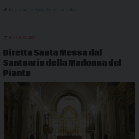
Foligno
,
Gente
,
Radio
,
Sorrentino
,
umbra
16 GENNAIO 2022
Diretta Santa Messa dal
Santuario della Madonna del
Pianto