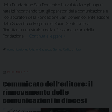
della Fondazione San Domenico ha voluto fare gli auguri
natalizi incontrando tutti gli operatori della comunicazione e
i collaboratori della Fondazione San Domenico, ente editore
della Gazzetta di Foligno e di Radio Gente Umbra.
Riportiamo uno stralcio della riflessione a cura della
La
Fondazione, …
Continua a leggere
»
gestione
unitaria
comunicazione
,
Foligno
,
Gazzetta
,
Gente
,
Radio
,
umbra
di
tutta
la
19 DICEMBRE 2020
comunicazione
in
Comunicato dell’editore: il
Diocesi
rinnovamento delle
comunicazioni in diocesi