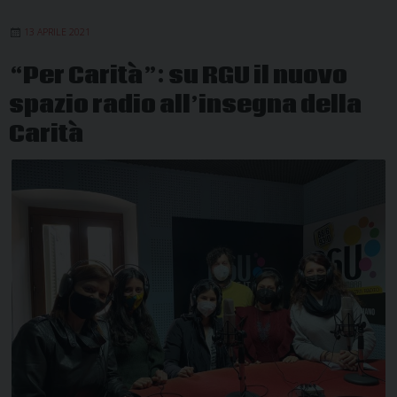
13 APRILE 2021
“Per Carità”: su RGU il nuovo
spazio radio all’insegna della
Carità