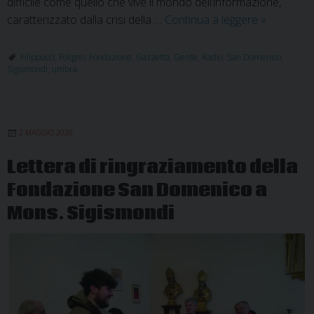
difficile come quello che vive il mondo dell’informazione,
Comunica
caratterizzato dalla crisi della …
Continua a leggere
»
dell’editore
il
Filippucci
,
Foligno
,
Fondazione
,
Gazzetta
,
Gente
,
Radio
,
San Domenico
,
Sigismondi
,
umbra
rinnovame
delle
comunicaz
in
2 MAGGIO 2020
diocesi
Lettera di ringraziamento della
Fondazione San Domenico a
Mons. Sigismondi