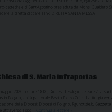
le risuona oggi nella Chiesa: Cristo è Risorto, egli vive al di là d
ro-cattedrale di Sant’Agostino presieduta da Mons. Gualtiero S
vedere la diretta cliccare il link: DIRETTA SANTA MESSA
Chiesa di S. Maria Infraportas
maggio 2020 alle ore 18.00, Diocesi di Foligno celebrerà la Sant
s in Foligno, Unità pastorale Beato Pietro Crisci. La liturgia ve
azione della Diocesi: Diocesi di Foligno, Rgunotizie.it, Gazzet
Diretta
e attraverso il sito …
Continua a leggere
»