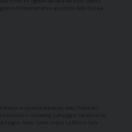
ella morte, è il Signore dei vivi e dei morti. Messa
igismondi Amministratore apostolico della Diocesi
a Messa, in assenza di popolo, dalla Chiesa di S.
rrà trasmessa in streaming sulle pagine Facebook dei
ta di Foligno, Radio Gente Umbra. La Messa sarà