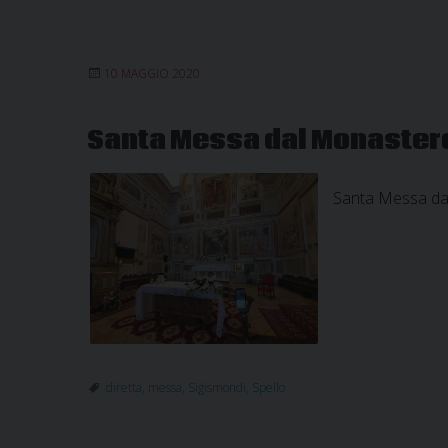
10 MAGGIO 2020
Santa Messa dal Monastero d
Santa Messa dal
diretta
,
messa
,
Sigismondi
,
Spello