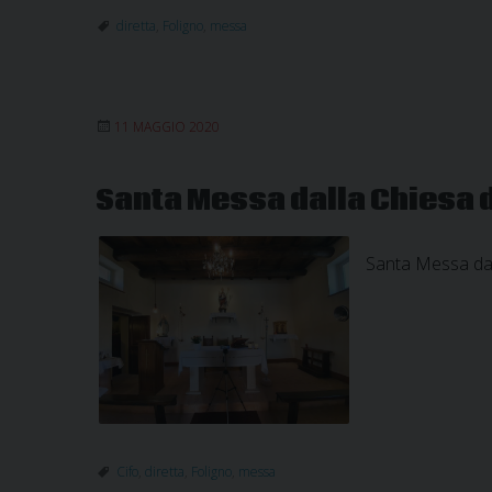
diretta
,
Foligno
,
messa
11 MAGGIO 2020
Santa Messa dalla Chiesa di
Santa Messa dall
Cifo
,
diretta
,
Foligno
,
messa