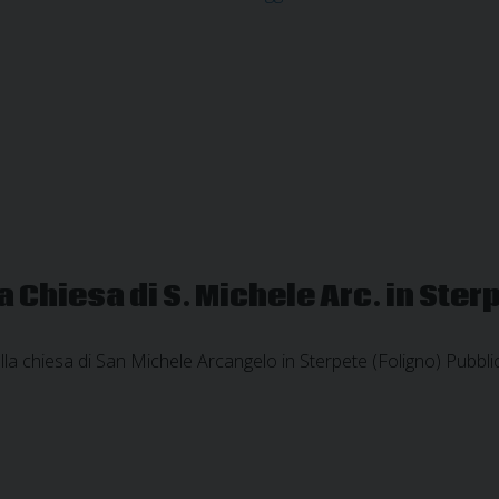
Santa
Messa
dalla
Chiesa
di
S.
Maria
Infraportas
a Chiesa di S. Michele Arc. in Ster
la chiesa di San Michele Arcangelo in Sterpete (Foligno) Pubbl