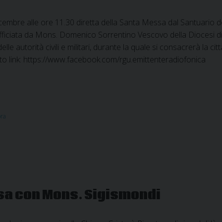
mbre alle ore 11.30 diretta della Santa Messa dal Santuario de
ficiata da Mons. Domenico Sorrentino Vescovo della Diocesi di 
lle autorità civili e militari, durante la quale si consacrerà la cit
to link: https://www.facebook.com/rgu.emittenteradiofonica
ra
sa con Mons. Sigismondi