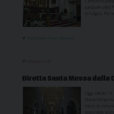
L’annuncio pasqua
pasquale dalla P
di Foligno. Per 
diretta
,
messa
,
Pasqua
,
Sigismondi
16 MAGGIO 2020
Diretta Santa Messa dalla 
Oggi, sabato 16 
Maria Infraporta
mezzi di comunic
disponibile anch