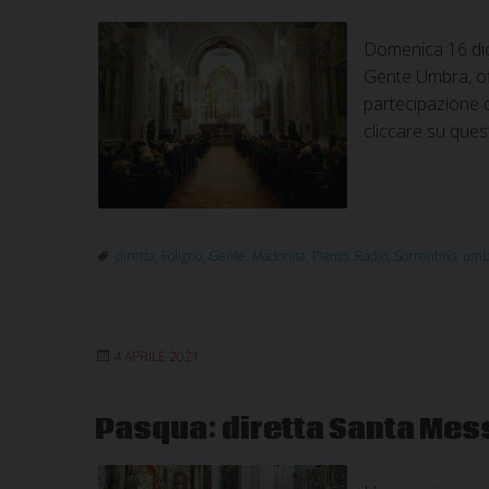
Domenica 16 dice
Gente Umbra, of
partecipazione de
cliccare su ques
diretta
,
Foligno
,
Gente
,
Madonna
,
Pianto
,
Radio
,
Sorrentino
,
umb
4 APRILE 2021
Pasqua: diretta Santa Mes