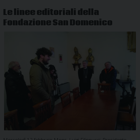
diocesi
Le linee editoriali della
Fondazione San Domenico