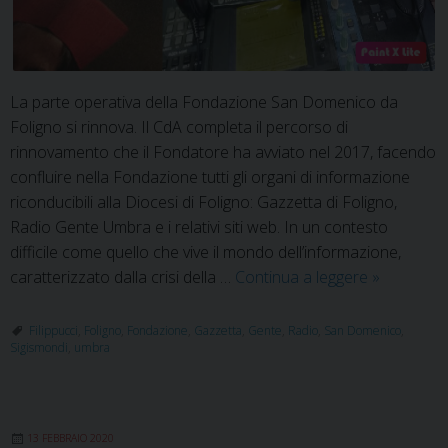
La parte operativa della Fondazione San Domenico da
Foligno si rinnova. Il CdA completa il percorso di
rinnovamento che il Fondatore ha avviato nel 2017, facendo
confluire nella Fondazione tutti gli organi di informazione
riconducibili alla Diocesi di Foligno: Gazzetta di Foligno,
Radio Gente Umbra e i relativi siti web. In un contesto
difficile come quello che vive il mondo dell’informazione,
Comunica
caratterizzato dalla crisi della …
Continua a leggere
»
dell’editore
il
Filippucci
,
Foligno
,
Fondazione
,
Gazzetta
,
Gente
,
Radio
,
San Domenico
,
Sigismondi
,
umbra
rinnovame
delle
comunicaz
in
13 FEBBRAIO 2020