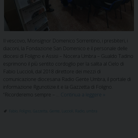
Il vescovo, Monsignor Domenico Sorrentino, i presbiteri, i
diaconi, la Fondazione San Domenico e il personale delle
diocesi di Foligno e Assisi – Nocera Umbra – Gualdo Tadino
esprimono il più sentito cordoglio per la salita al Cielo di
Fabio Luccioli, dal 2018 direttore dei mezzi di
comunicazione diocesana Radio Gente Umbra, il portale di
informazione Rgunotizie.it e la Gazzetta di Foligno.
Scomparsa
“Ricorderemo sempre – …
Continua a leggere
»
Fabio
Luccioli,
Fabio
,
Foligno
,
Gazzetta
,
Gente
,
Luccioli
,
Radio
,
umbra
il
cordoglio
del