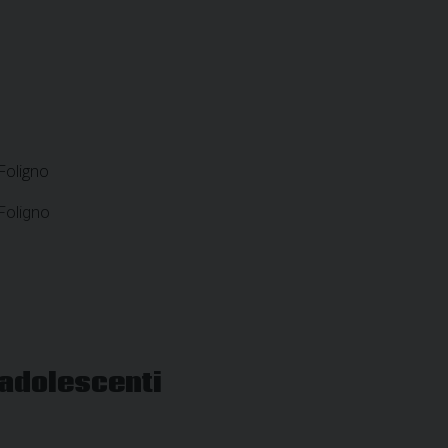
 Foligno
 Foligno
o adolescenti