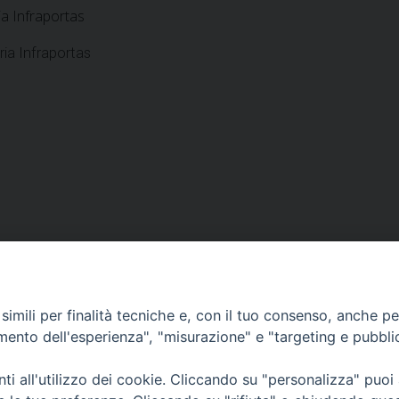
ia Infraportas
ria Infraportas
VESCOVILE
TUTELA MINORI
UFFICI PASTORALI
P
imili per finalità tecniche e, con il tuo consenso, anche per 
amento dell'esperienza", "misurazione" e "targeting e pubbli
i all'utilizzo dei cookie. Cliccando su "personalizza" puoi
 © 2018 Diocesi di Foligno /
Curia . Piazza Mons. Faloci 3 - 06034 FOL