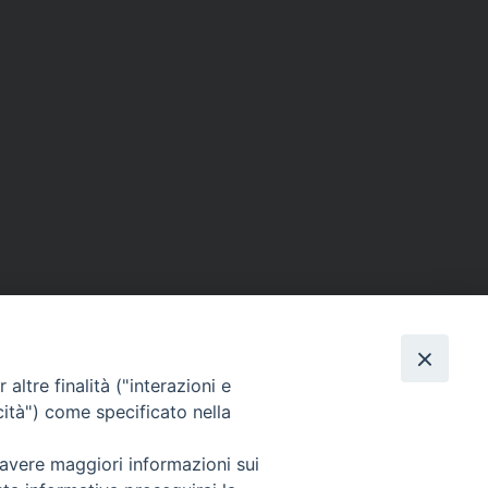
ERSONE
VITA CONSACRATA
DOCUMENTI
altre finalità ("interazioni e
cità") come specificato nella
 avere maggiori informazioni sui
IGNO [PG]