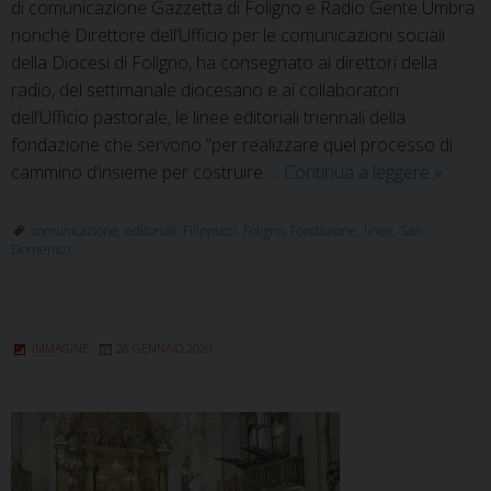
di comunicazione Gazzetta di Foligno e Radio Gente Umbra
nonché Direttore dell’Ufficio per le comunicazioni sociali
della Diocesi di Foligno, ha consegnato ai direttori della
radio, del settimanale diocesano e ai collaboratori
dell’Ufficio pastorale, le linee editoriali triennali della
fondazione che servono “per realizzare quel processo di
Le
cammino d’insieme per costruire …
Continua a leggere
»
linee
editoria
comunicazione
,
editoriali
,
Filippucci
,
Foligno
,
Fondazione
,
linee
,
San
Domenico
della
Fondaz
San
Domen
IMMAGINE
26 GENNAIO 2020