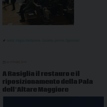
bontà
,
Foligno
,
Fondazione
,
Gazzetta
,
premio
,
Sigismondi
26 OTTOBRE 2019
A Rasiglia il restauro e il
riposizionamento della Pala
dell’Altare Maggiore