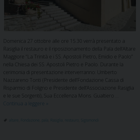
Domenica 27 ottobre alle ore 15.30 verrà presentato a
Rasiglia il restauro e il riposizionamento della Pala dell’Altare
Maggiore “La Trinità e i SS. Apostoli Pietro, Emidio e Paolo”
nella Chiesa dei SS. Apostoli Pietro e Paolo. Durante la
cerimonia di presentazione interverranno: Umberto
Nazzareno Tonti (Presidente dell’Fondazione Cassa di
Risparmio di Foligno e Presidente dell’Associazione Rasiglia
e le sue Sorgenti), Sua Eccellenza Mons. Gualtiero …
A
Continua a leggere
»
Rasiglia
il
altare
,
Fondazione
,
pala
,
Rasiglia
,
restauro
,
Sigismondi
restauro
e