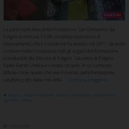
La parte operativa della Fondazione San Domenico da
Foligno si rinnova. Il CdA completa il percorso di
rinnovamento che il Fondatore ha avviato nel 2017, facendo
confluire nella Fondazione tutti gli organi di informazione
riconducibili alla Diocesi di Foligno: Gazzetta di Foligno,
Radio Gente Umbra e i relativi siti web. In un contesto
difficile come quello che vive il mondo dell’informazione,
Comunica
caratterizzato dalla crisi della …
Continua a leggere
»
dell’editore
il
Filippucci
,
Foligno
,
Fondazione
,
Gazzetta
,
Gente
,
Radio
,
San Domenico
,
Sigismondi
,
umbra
rinnovame
delle
comunicaz
in
2 MAGGIO 2020