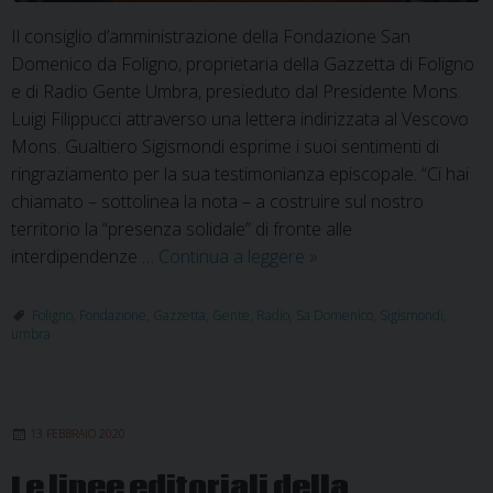
Il consiglio d’amministrazione della Fondazione San
Domenico da Foligno, proprietaria della Gazzetta di Foligno
e di Radio Gente Umbra, presieduto dal Presidente Mons.
Luigi Filippucci attraverso una lettera indirizzata al Vescovo
Mons. Gualtiero Sigismondi esprime i suoi sentimenti di
ringraziamento per la sua testimonianza episcopale. “Ci hai
chiamato – sottolinea la nota – a costruire sul nostro
territorio la “presenza solidale” di fronte alle
Lettera
interdipendenze …
Continua a leggere
»
di
ringraziamento
Foligno
,
Fondazione
,
Gazzetta
,
Gente
,
Radio
,
Sa Domenico
,
Sigismondi
,
umbra
della
Fondazione
San
Domenico
13 FEBBRAIO 2020
a
Mons.
Le linee editoriali della