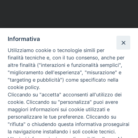
il
P
riposizionamento
o
della
Pala
s
dell’Altare
t
Informativa
Maggiore
N
a
Utilizziamo cookie o tecnologie simili per
HOME
VESCOVO
ORARI MESSE
CURIA VESCOVILE
v
finalità tecniche e, con il tuo consenso, anche per
TUTELA MINORI
UFFICI PASTORALI
PERSONE
VITA CONSACRATA
DOCUMENTI
CONTATTI
altre finalità ("interazioni e funzionalità semplici",
i
"miglioramento dell'esperienza", "misurazione" e
g
"targeting e pubblicità") come specificato nella
a
Copyright © 2018 Diocesi di Foligno /
Curia . Piazza Mons. Faloci 3 - 06034
cookie policy.
FOLIGNO [PG]
t
Cliccando su "accetta" acconsenti all'utilizzo dei
tel. 0742 350473 fax 0742 349021 email: info@diocesidifoligno.it . pec:
i
cookie. Cliccando su "personalizza" puoi avere
diocesidifoligno@pec.it
o
maggiori informazioni sui cookie utilizzati e
n
personalizzare le tue preferenze. Cliccando su
"rifiuta" o chiudendo questa informativa proseguirai
la navigazione installando i soli cookie tecnici.