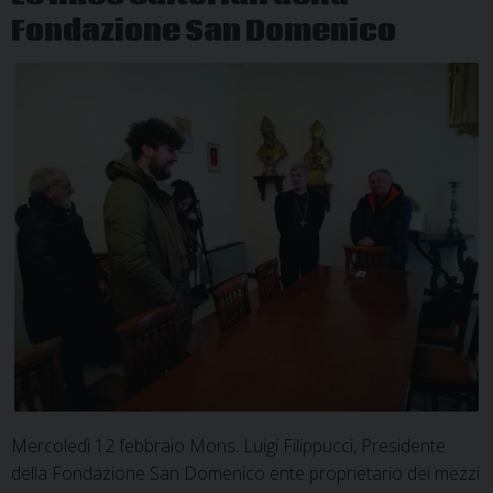
Sigismondi
Fondazione San Domenico
Mercoledì 12 febbraio Mons. Luigi Filippucci, Presidente
della Fondazione San Domenico ente proprietario dei mezzi