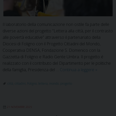
Il laboratorio della comunicazione non ostile fa parte delle
diverse azioni del progetto “Lettera alla città, per il contrasto
alle povertà educative” attraverso il partenariato della
Diocesi di Foligno con il Progetto Cittadini del Mondo,
Cooperativa DENSA, Fondazione S. Domenico con la
Gazzetta di Foligno e Radio Gente Umbra. Il progetto é
realizzato con il contributo del Dipartimento per le politiche
Il
della famiglia, Presidenza del …
Continua a leggere
»
potere
delle
città
,
cittadini
,
Foligno
,
lettera
,
mondo
,
progetto
parole:
educare
alla
21 NOVEMBRE 2025
comunicaz
non