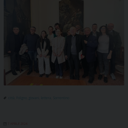
città
,
Foligno
,
giovani
,
lettera
,
Sorrentino
7 APRILE 2024