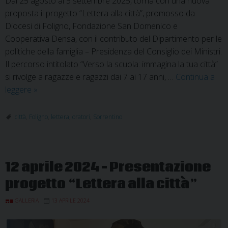
Dal 25 agosto al 5 settembre 2025, torna con una nuova
proposta il progetto “Lettera alla città”, promosso da
Diocesi di Foligno, Fondazione San Domenico e
Cooperativa Densa, con il contributo del Dipartimento per le
politiche della famiglia – Presidenza del Consiglio dei Ministri.
Il percorso intitolato “Verso la scuola: immagina la tua città”
si rivolge a ragazze e ragazzi dai 7 ai 17 anni, …
Continua a
Oratori:
leggere
»
verso
la
città
,
Foligno
,
lettera
,
oratori
,
Sorrentino
scuola,
immagina
la
12 aprile 2024 – Presentazione
tua
città
progetto “Lettera alla città”
GALLERIA
13 APRILE 2024