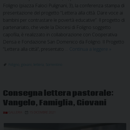
Foligno (piazza Faloci Pulignani, 3), la conferenza stampa di
presentazione del progetto “Lettera alla città. Dare voce ai
bambini per contrastare le povertà educative”. Il progetto di
partenariato, che vede la Diocesi di Foligno soggetto
capofila, è realizzato in collaborazione con Cooperativa
Densa e Fondazione San Domenico da Foligno. Il Progetto
Conferen
“Lettera alla città”, presentato …
Continua a leggere
»
stampa:
presentaz
Foligno
,
giovani
,
lettera
,
Sorrentino
progetto
“Lettera
alla
Consegna lettera pastorale:
città”
Vangelo, Famiglia, Giovani
GALLERIA
15 DICEMBRE 2021