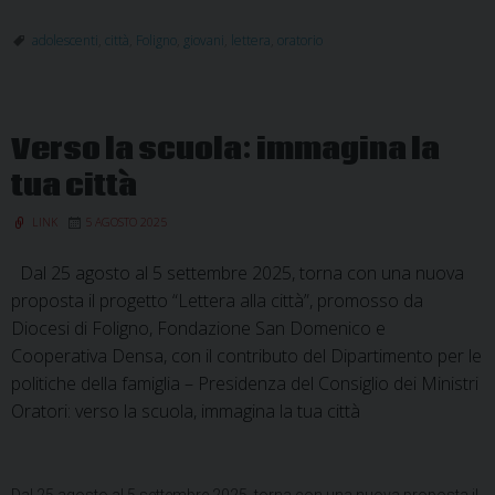
alla
città:
adolescenti
,
città
,
Foligno
,
giovani
,
lettera
,
oratorio
dare
voce
all’adolescenza
Verso la scuola: immagina la
tua città
LINK
5 AGOSTO 2025
Dal 25 agosto al 5 settembre 2025, torna con una nuova
proposta il progetto “Lettera alla città”, promosso da
Diocesi di Foligno, Fondazione San Domenico e
Cooperativa Densa, con il contributo del Dipartimento per le
politiche della famiglia – Presidenza del Consiglio dei Ministri
Oratori: verso la scuola, immagina la tua città