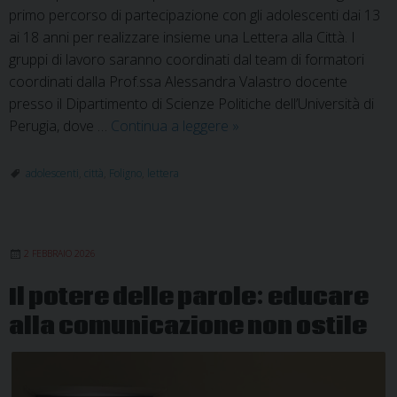
primo percorso di partecipazione con gli adolescenti dai 13
ai 18 anni per realizzare insieme una Lettera alla Città. I
gruppi di lavoro saranno coordinati dal team di formatori
coordinati dalla Prof.ssa Alessandra Valastro docente
presso il Dipartimento di Scienze Politiche dell’Università di
Lettera
Perugia, dove …
Continua a leggere
»
alla
Città:
adolescenti
,
città
,
Foligno
,
lettera
I°
incontro
per
2 FEBBRAIO 2026
adolescenti
Il potere delle parole: educare
alla comunicazione non ostile