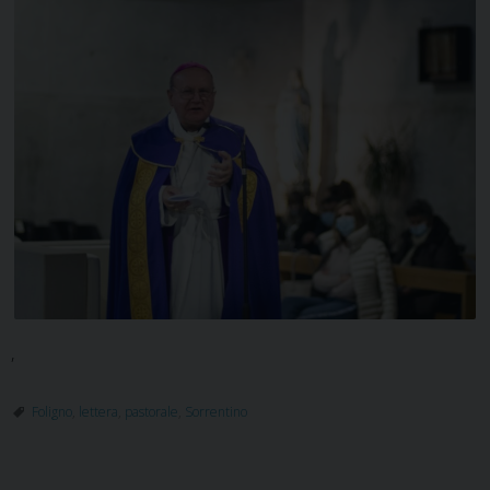
,
Foligno
,
lettera
,
pastorale
,
Sorrentino