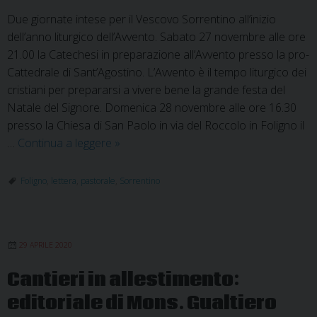
Due giornate intese per il Vescovo Sorrentino all’inizio
dell’anno liturgico dell’Avvento. Sabato 27 novembre alle ore
21.00 la Catechesi in preparazione all’Avvento presso la pro-
Cattedrale di Sant’Agostino. L’Avvento è il tempo liturgico dei
cristiani per prepararsi a vivere bene la grande festa del
Natale del Signore. Domenica 28 novembre alle ore 16.30
presso la Chiesa di San Paolo in via del Roccolo in Foligno il
Il
…
Continua a leggere
»
Vescovo
Sorrentino
Foligno
,
lettera
,
pastorale
,
Sorrentino
consegna
la
sua
29 APRILE 2020
prima
lettera
Cantieri in allestimento:
pastorale
editoriale di Mons. Gualtiero