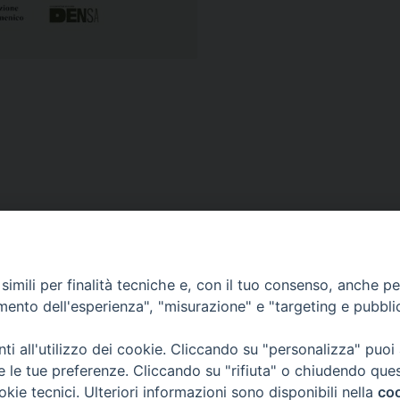
VESCOVILE
TUTELA MINORI
UFFICI PASTORALI
P
imili per finalità tecniche e, con il tuo consenso, anche per 
amento dell'esperienza", "misurazione" e "targeting e pubbli
i all'utilizzo dei cookie. Cliccando su "personalizza" puoi
 © 2018 Diocesi di Foligno /
Curia . Piazza Mons. Faloci 3 - 06034 FOL
re le tue preferenze. Cliccando su "rifiuta" o chiudendo que
50473 fax 0742 349021 email: info@diocesidifoligno.it . pec: diocesidifo
okie tecnici. Ulteriori informazioni sono disponibili nella
coo