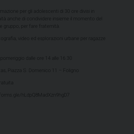
azione per gli adolescenti di 30 ore divisi in
unità anche di condividere insieme il momento del
 gruppo, per fare fraternità.
tografia, video ed esplorazioni urbane per ragazze
pomeriggio dalle ore 14 alle 16.30
tas, Piazza S. Domenico 11 – Foligno
ratuita
ps://forms.gle/hLdpQ8MadXzn9hgD7