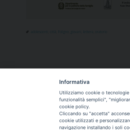
adolescenti
,
città
,
Foligno
,
giovani
,
lettera
,
oratorio
Informativa
HOME
VESCOVO
ORARI MESSE
CURIA 
Utilizziamo cookie o tecnologie s
CONTATTI
funzionalità semplici", "miglior
cookie policy.
Cliccando su "accetta" acconsent
Copyright
cookie utilizzati e personalizza
tel. 0742 3
navigazione installando i soli co