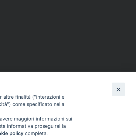
ERSONE
VITA CONSACRATA
DOCUMENTI
altre finalità ("interazioni e
cità") come specificato nella
 avere maggiori informazioni sui
IGNO [PG]
sta informativa proseguirai la
ligno@pec.it
kie policy
completa.