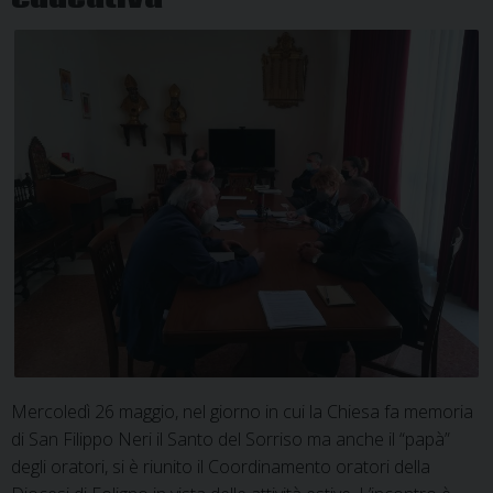
Mercoledì 26 maggio, nel giorno in cui la Chiesa fa memoria
di San Filippo Neri il Santo del Sorriso ma anche il “papà”
degli oratori, si è riunito il Coordinamento oratori della