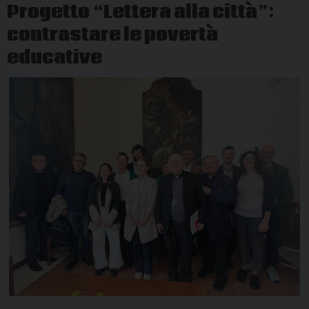
Progetto “Lettera alla città”:
“Città
contrastare le povertà
e
Povertà
educative
educativa”