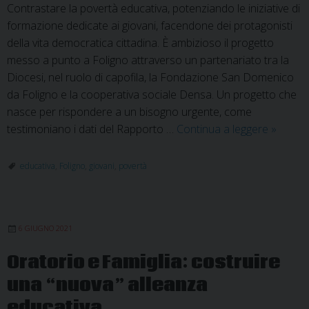
Contrastare la povertà educativa, potenziando le iniziative di
formazione dedicate ai giovani, facendone dei protagonisti
della vita democratica cittadina. È ambizioso il progetto
messo a punto a Foligno attraverso un partenariato tra la
Diocesi, nel ruolo di capofila, la Fondazione San Domenico
da Foligno e la cooperativa sociale Densa. Un progetto che
nasce per rispondere a un bisogno urgente, come
Progett
testimoniano i dati del Rapporto …
Continua a leggere
»
“Letter
alla
educativa
,
Foligno
,
giovani
,
povertà
città”:
contras
le
6 GIUGNO 2021
povertà
educati
Oratorio e Famiglia: costruire
una “nuova” alleanza
educativa