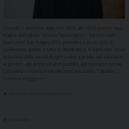
Giovedì 11 dicembre dalle ore 16.00 alle 19.00 presso l’aula
magna dell’Istituto Tecnico Tecnologico L. Da Vinci viale
Marconi n° 6 in Foligno (PG), prenderà il via un ciclo di
conferenze aperte a tutta la cittadinanza, in particolar modo
ai docenti delle scuole di ogni ordine e grado, agli educatori,
ai genitori, agli amministratori pubblici, agli operatori sociali.
L’iniziativa si inserisce nel percorso educativo “Cittadini …
Al
Continua a leggere
»
via
il
città
,
cittadini
,
educativa
,
mondo
,
povertà
ciclo
di
conferenze
13 APRILE 2024
sul
tema