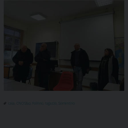
casa
,
CNOSfap
,
Folihno
,
ragazzo
,
Sorrentino