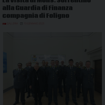
La visita di Mons. Sorrentino
alla Guardia di Finanza
compagnia di Foligno
GALLERIA
15 GENNAIO 2023