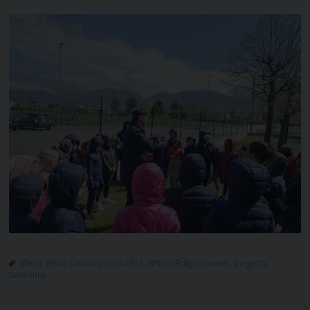
alberi
,
Bosco
,
carabinieri
,
cittadini
,
diffuso
,
Foligno
,
mondo
,
progetto
,
Sorrentino