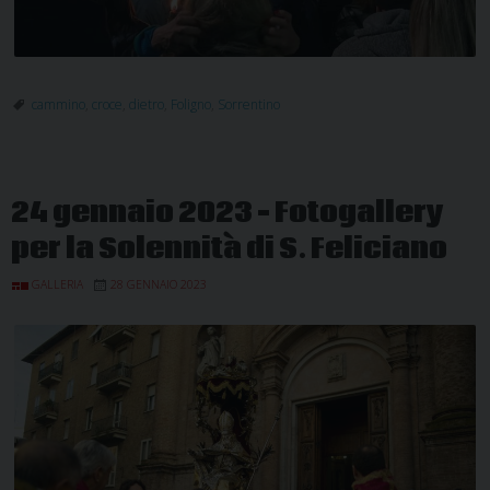
cammino
,
croce
,
dietro
,
Foligno
,
Sorrentino
24 gennaio 2023 – Fotogallery
per la Solennità di S. Feliciano
GALLERIA
28 GENNAIO 2023