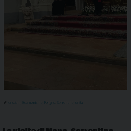
cristiani
,
Ecumenismo
,
Foligno
,
Sorrentino
,
unità