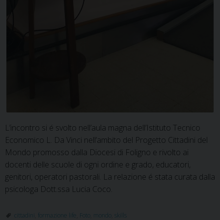
L’incontro si é svolto nell’aula magna dell’Istituto Tecnico
Economico L. Da Vinci nell’ambito del Progetto Cittadini del
Mondo promosso dalla Diocesi di Foligno e rivolto ai
docenti delle scuole di ogni ordine e grado, educatori,
genitori, operatori pastorali. La relazione é stata curata dalla
psicologa Dott.ssa Lucia Coco.
cittadini
,
formazione life
,
Foto
,
mondo
,
skills