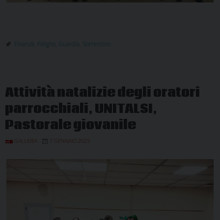
Finanza
,
Foligno
,
Guardia
,
Sorrentino
Attività natalizie degli oratori
parrocchiali, UNITALSI,
Pastorale giovanile
GALLERIA
7 GENNAIO 2023