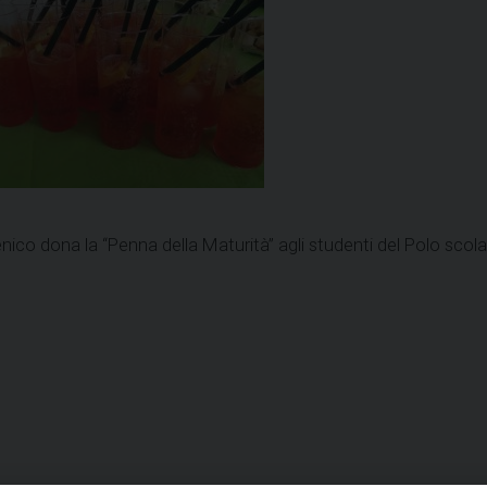
co dona la “Penna della Maturità” agli studenti del Polo scolas