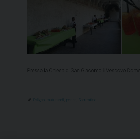
Presso la Chiesa di San Giacomo il Vescovo Domeni
Foligno
,
maturandi
,
penna
,
Sorrentino