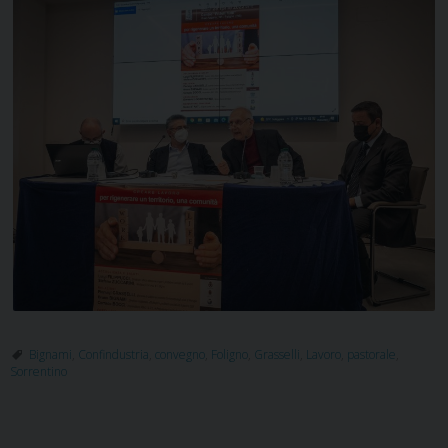
Bignami
,
Confindustria
,
convegno
,
Foligno
,
Grasselli
,
Lavoro
,
pastorale
,
Sorrentino