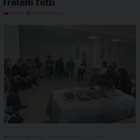
Fratelli Tutti
GALLERIA
25 NOVEMBRE 2022
centro
,
Foligno
,
fratelli
,
pastorale
,
Sorrentino
,
tutti
,
ucraini