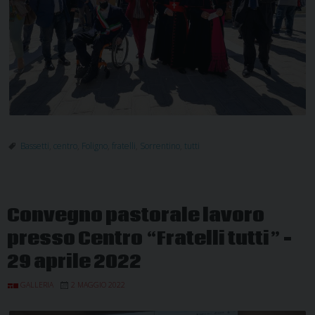
Bassetti
,
centro
,
Foligno
,
fratelli
,
Sorrentino
,
tutti
Convegno pastorale lavoro
presso Centro “Fratelli tutti” –
29 aprile 2022
GALLERIA
2 MAGGIO 2022