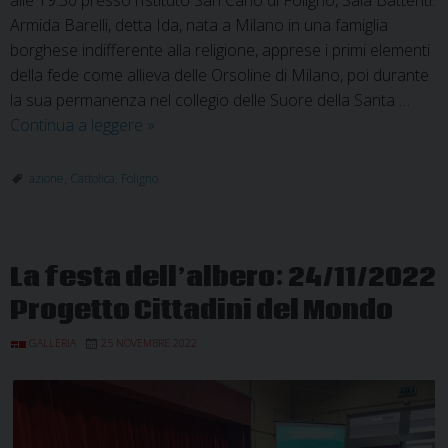
alle 19.30 presso l’Istituto San Carlo di Foligno, Sala Battenti.
Armida Barelli, detta Ida, nata a Milano in una famiglia
borghese indifferente alla religione, apprese i primi elementi
della fede come allieva delle Orsoline di Milano, poi durante
la sua permanenza nel collegio delle Suore della Santa …
7-
Continua a leggere
»
11
dicembre
azione
,
Cattolica
,
Foligno
2023:
mostra
sulla
La festa dell’albero: 24/11/2022
figura
di
Progetto Cittadini del Mondo
Armida
GALLERIA
25 NOVEMBRE 2022
Barelli