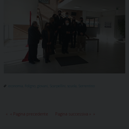
economia
,
Foligno
,
giovani
,
Scarpellini
,
scuola
,
Sorrentino
« Pagina precedente
Pagina successiva »