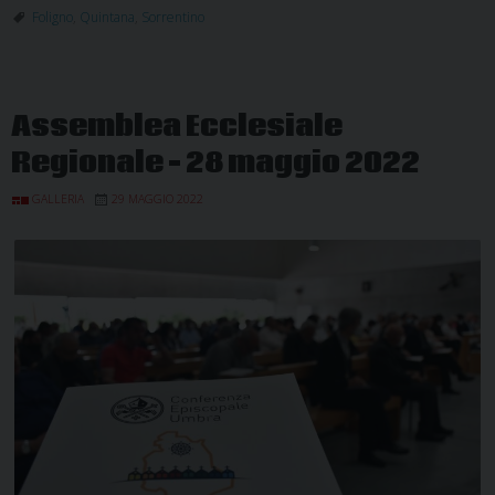
Foligno
,
Quintana
,
Sorrentino
Assemblea Ecclesiale
Regionale – 28 maggio 2022
GALLERIA
29 MAGGIO 2022