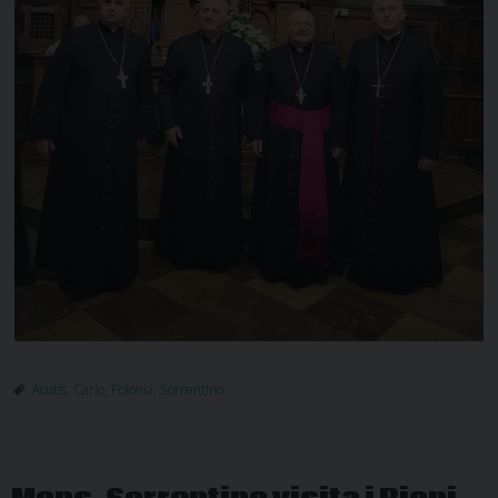
Acutis
,
Carlo
,
Polonia
,
Sorrentino