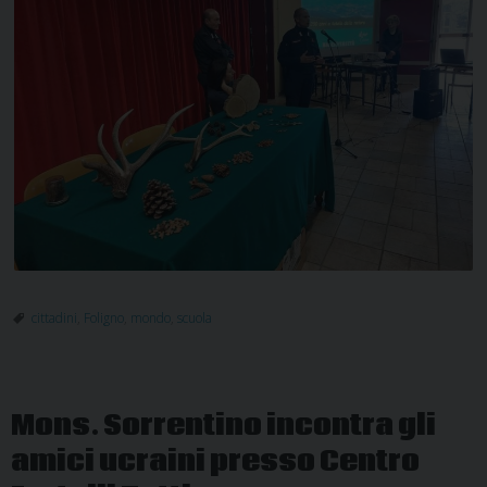
cittadini
,
Foligno
,
mondo
,
scuola
Mons. Sorrentino incontra gli
amici ucraini presso Centro