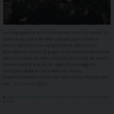
La Congregazione per il Clero ha reso nota l’Istruzione “La
conversione pastorale della comunità parrocchiale al
servizio della missione evangelizzatrice della Chiesa”,
promulgata lo scorso 29 giugno. Il documento tratta il tema
della cura pastorale delle comunità parrocchiali, dei diversi
ministeri clericali e laicali, nel segno di una maggiore
corresponsabilità di tutti i battezzati. Il testo,
fondamentalmente, ricorda che “nella Chiesa c’è posto per
Parrocchie,
tutti …
Continua a leggere
»
trasformarsi
per
clero
,
congregazione
,
evangelizzazione
,
Foligno
,
laici
,
parrocchia
,
santa
,
sede
,
Vaticano
evangelizzare