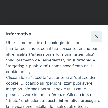
P
o
s
t
Informativa
N
a
Utilizziamo cookie o tecnologie simili per
HOME
VESCOVO
ORARI MESSE
CURIA VESCOVILE
v
finalità tecniche e, con il tuo consenso, anche per
TUTELA MINORI
UFFICI PASTORALI
PERSONE
VITA CONSACRATA
DOCUMENTI
CONTATTI
altre finalità ("interazioni e funzionalità semplici",
i
"miglioramento dell'esperienza", "misurazione" e
g
"targeting e pubblicità") come specificato nella
a
Copyright © 2018 Diocesi di Foligno /
Curia . Piazza Mons. Faloci 3 - 06034
cookie policy.
FOLIGNO [PG]
t
Cliccando su "accetta" acconsenti all'utilizzo dei
tel. 0742 350473 fax 0742 349021 email: info@diocesidifoligno.it . pec:
i
cookie. Cliccando su "personalizza" puoi avere
diocesidifoligno@pec.it
o
maggiori informazioni sui cookie utilizzati e
n
personalizzare le tue preferenze. Cliccando su
"rifiuta" o chiudendo questa informativa proseguirai
la navigazione installando i soli cookie tecnici.