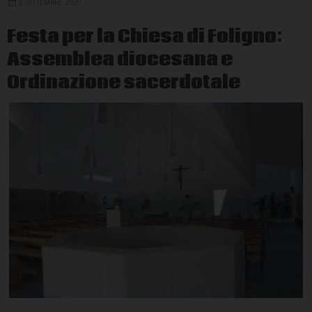
8 SETTEMBRE 2020
Festa per la Chiesa di Foligno:
Assemblea diocesana e
Ordinazione sacerdotale