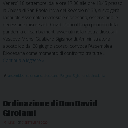
Venerdì 18 settembre, dalle ore 17.00 alle ore 19.45 presso
la Chiesa di San Paolo in via del Roccolo n° 30, si svolgerà
l’annuale Assemblea ecclesiale diocesana, osservando le
necessarie misure anti-Covid. Dopo il lungo periodo della
pandemia e i cambiamenti avvenuti nella nostra diocesi, il
Vescovo Mons. Gualtiero Sigismondi, Amministratore
apostolico dal 28 giugno scorso, convoca l’Assemblea
Diocesana come momento di confronto tra tutte …
Festa
Continua a leggere
»
per
la
assemblea
,
calendario
,
diocesana
,
Foligno
,
Sigismondi
,
sinodalità
Chiesa
di
Foligno:
Ordinazione di Don David
Assemblea
diocesana
Girolami
e
LINK
7 SETTEMBRE 2020
Ordinazione