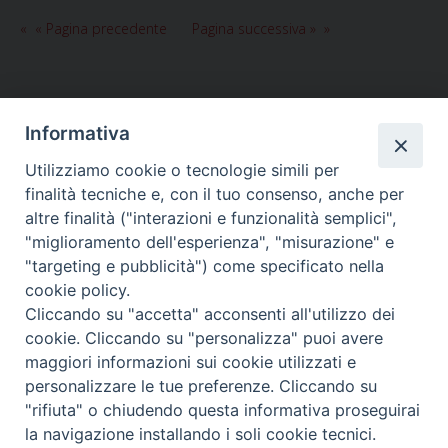
« Pagina precedente
Pagina successiva »
Informativa
Utilizziamo cookie o tecnologie simili per
HOME
VESCOVO
ORARI MESSE
CURIA VESCOVILE
finalità tecniche e, con il tuo consenso, anche per
TUTELA MINORI
UFFICI PASTORALI
PERSONE
VITA CONSACRATA
DOCUMENTI
CONTATTI
altre finalità ("interazioni e funzionalità semplici",
"miglioramento dell'esperienza", "misurazione" e
"targeting e pubblicità") come specificato nella
Copyright © 2018 Diocesi di Foligno /
Curia . Piazza Mons. Faloci 3 - 06034
cookie policy.
FOLIGNO [PG]
Cliccando su "accetta" acconsenti all'utilizzo dei
tel. 0742 350473 fax 0742 349021 email: info@diocesidifoligno.it . pec:
cookie. Cliccando su "personalizza" puoi avere
diocesidifoligno@pec.it
maggiori informazioni sui cookie utilizzati e
personalizzare le tue preferenze. Cliccando su
"rifiuta" o chiudendo questa informativa proseguirai
la navigazione installando i soli cookie tecnici.