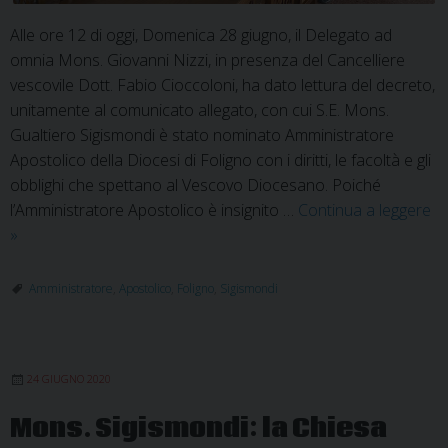
Alle ore 12 di oggi, Domenica 28 giugno, il Delegato ad
omnia Mons. Giovanni Nizzi, in presenza del Cancelliere
vescovile Dott. Fabio Cioccoloni, ha dato lettura del decreto,
unitamente al comunicato allegato, con cui S.E. Mons.
Gualtiero Sigismondi è stato nominato Amministratore
Apostolico della Diocesi di Foligno con i diritti, le facoltà e gli
obblighi che spettano al Vescovo Diocesano. Poiché
l’Amministratore Apostolico è insignito …
Continua a leggere
Mons.
»
Sigismondi
nominato
Amministratore
,
Apostolico
,
Foligno
,
Sigismondi
Amministratore
Apostolico
di
24 GIUGNO 2020
Foligno
Mons. Sigismondi: la Chiesa