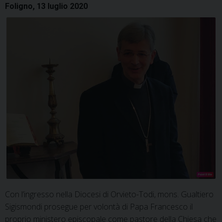
Foligno, 13 luglio 2020
Con l’ingresso nella Diocesi di Orvieto-Todi, mons. Gualtiero
Sigismondi prosegue per volontà di Papa Francesco il
proprio ministero episcopale come pastore della Chiesa che