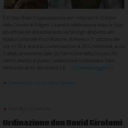
È in fase finale l’organizzazione per celebrare le Cresime
nella Diocesi di Foligno. La prima celebrazione dopo la fase
più difficile del distanziamento avrà luogo all’aperto, allo
Stadio Comunale Enzo Blasone, domenica 11 ottobre alle
ore 10.30 e vedrà la Confermazione di 250 cresimandi, di cui
9 adulti, provenienti dalle 26 Parrocchie della Diocesi che
hanno aderito a questa celebrazione comunitaria. Sarà
Cresime:
l’Amministratore Apostolico S.E. …
Continua a leggere
»
tutto
pronto
confermazione
,
Cresime
,
Foligno
,
Sigismondi
per
far
festa
VIDEO
22 SETTEMBRE 2020
insieme
e
Ordinazione don David Girolami
in