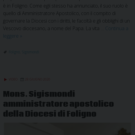
è in Foligno. Come egli stesso ha annunciato, il suo ruolo è
quello di Amministratore Apostolico, con il compito di
governare la Diocesi con i diritti, le facoltà e gli obblighi di un
Vescovo diocesano, a nome del Papa. La vita …
Continua a
I
leggere
»
fedeli
di
Foligno
,
Sigismondi
Foligno
non
sono
VIDEO
28 GIUGNO 2020
rimasti
soli
Mons. Sigismondi
amministratore apostolico
della Diocesi di Foligno