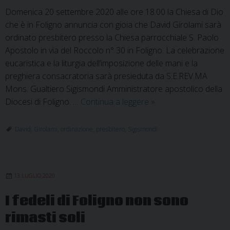
Domenica 20 settembre 2020 alle ore 18.00 la Chiesa di Dio
che è in Foligno annuncia con gioia che David Girolami sarà
ordinato presbitero presso la Chiesa parrocchiale S. Paolo
Apostolo in via del Roccolo n° 30 in Foligno. La celebrazione
eucaristica e la liturgia dell’imposizione delle mani e la
preghiera consacratoria sarà presieduta da S.E.REV.MA
Mons. Gualtiero Sigismondi Amministratore apostolico della
David
Diocesi di Foligno. …
Continua a leggere
»
Girolami
viene
David
,
Girolami
,
ordinazione
,
presbitero
,
Sigismondi
ordinato
presbitero
13 LUGLIO 2020
I fedeli di Foligno non sono
rimasti soli