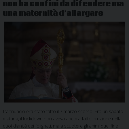
non ha confini da difendere ma
una maternità d’allargare
L’annuncio era stato fatto il 7 marzo scorso. Era un sabato
mattina, il lockdown non aveva ancora fatto irruzione nella
quotidianità dei folignati, ma a scuotere gli animi quel fine