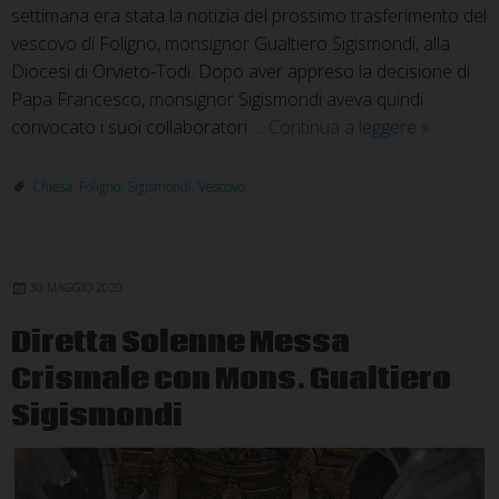
settimana era stata la notizia del prossimo trasferimento del
vescovo di Foligno, monsignor Gualtiero Sigismondi, alla
Diocesi di Orvieto-Todi. Dopo aver appreso la decisione di
Papa Francesco, monsignor Sigismondi aveva quindi
Mons.
convocato i suoi collaboratori …
Continua a leggere
»
Sigismondi
la
Chiesa
,
Foligno
,
Sigismondi
,
Vescovo
Chiesa
non
ha
30 MAGGIO 2020
confini
da
Diretta Solenne Messa
difendere
Crismale con Mons. Gualtiero
ma
una
Sigismondi
maternità
d’allargar