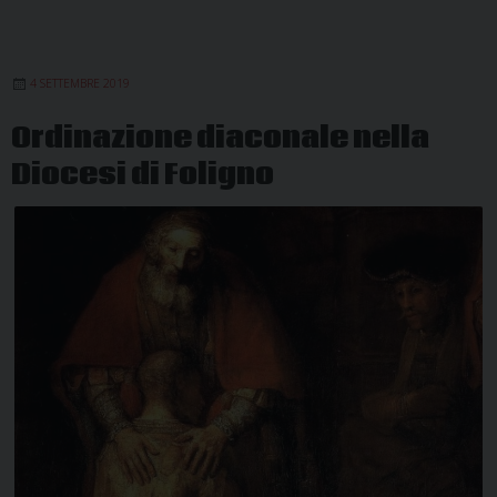
ordinato
presbitero
4 SETTEMBRE 2019
Ordinazione diaconale nella
Diocesi di Foligno