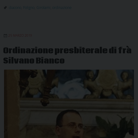
diacono
,
Foligno
,
Girolami
,
ordinazione
25 MARZO 2019
Ordinazione presbiterale di frà
Silvano Bianco