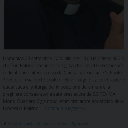
Domenica 20 settembre 2020 alle ore 18.00 la Chiesa di Dio
che è in Foligno annuncia con gioia che David Girolami sarà
ordinato presbitero presso la Chiesa parrocchiale S. Paolo
Apostolo in via del Roccolo n° 30 in Foligno. La celebrazione
eucaristica e la liturgia dell’imposizione delle mani e la
preghiera consacratoria sarà presieduta da S.E.REV.MA
Mons. Gualtiero Sigismondi Amministratore apostolico della
David
Diocesi di Foligno. …
Continua a leggere
»
Girolami
viene
David
,
Girolami
,
ordinazione
,
presbitero
,
Sigismondi