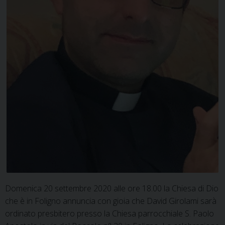
Domenica 20 settembre 2020 alle ore 18.00 la Chiesa di Dio
che è in Foligno annuncia con gioia che David Girolami sarà
ordinato presbitero presso la Chiesa parrocchiale S. Paolo