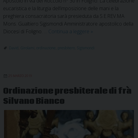
Apostolo in via del Roccolo n° 30 in Foligno. La celebrazione
eucaristica e la liturgia dell’imposizione delle mani e la
preghiera consacratoria sarà presieduta da S.E.REV.MA
Mons. Gualtiero Sigismondi Amministratore apostolico della
David
Diocesi di Foligno. …
Continua a leggere
»
Girolami
viene
David
,
Girolami
,
ordinazione
,
presbitero
,
Sigismondi
ordinato
presbitero
25 MARZO 2019
Ordinazione presbiterale di frà
Silvano Bianco