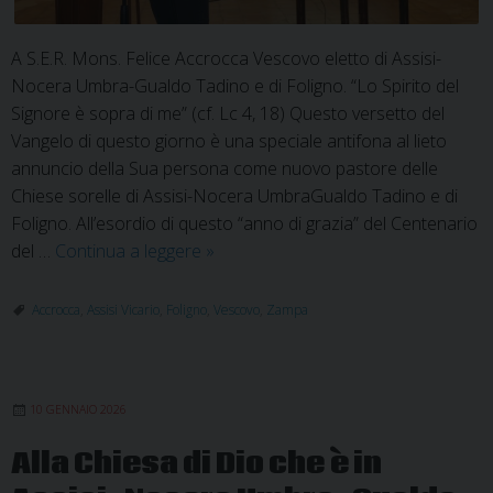
A S.E.R. Mons. Felice Accrocca Vescovo eletto di Assisi-
Nocera Umbra-Gualdo Tadino e di Foligno. “Lo Spirito del
Signore è sopra di me” (cf. Lc 4, 18) Questo versetto del
Vangelo di questo giorno è una speciale antifona al lieto
annuncio della Sua persona come nuovo pastore delle
Chiese sorelle di Assisi-Nocera UmbraGualdo Tadino e di
Foligno. All’esordio di questo “anno di grazia” del Centenario
Saluto
del …
Continua a leggere
»
del
Vicario
Accrocca
,
Assisi Vicario
,
Foligno
,
Vescovo
,
Zampa
generale
al
Vescovo
10 GENNAIO 2026
Mons.
Accrocca
Alla Chiesa di Dio che è in