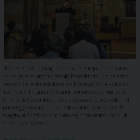
“Ripartiamo dalla famiglia: è il nucleo sul quale dobbiamo
convergere, è l’argomento alla base di tutto”. Lo ha detto il
vescovo delle diocesi di Assisi – Nocera Umbra – Gualdo
Tadino e di Foligno, monsignor Domenico Sorrentino, al
termine dell’assemblea interdiocesana che si è svolta, nel
pomeriggio di venerdì 30 e nella mattinata di sabato 31
maggio, al Pontificio seminario regionale umbro Pio XI di …
Il
Continua a leggere
»
Vescovo:
la
assemblea
,
Foligno
,
Sorrentino
,
Vescovo