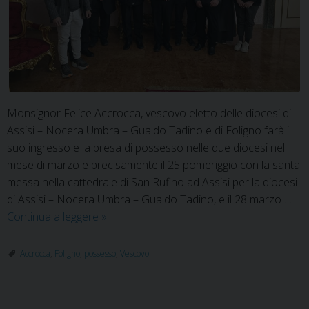
Monsignor Felice Accrocca, vescovo eletto delle diocesi di
Assisi – Nocera Umbra – Gualdo Tadino e di Foligno farà il
suo ingresso e la presa di possesso nelle due diocesi nel
mese di marzo e precisamente il 25 pomeriggio con la santa
messa nella cattedrale di San Rufino ad Assisi per la diocesi
di Assisi – Nocera Umbra – Gualdo Tadino, e il 28 marzo …
A
Continua a leggere
»
marzo
doppio
Accrocca
,
Foligno
,
possesso
,
Vescovo
ingresso
e
presa