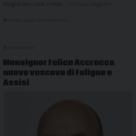
Alla
bisogna fare i conti; confido …
Continua a leggere
»
Chiesa
di
Accrocca
,
Foligno
,
Sorrentono
,
Vescovo
Dio
che
è
10 GENNAIO 2026
in
Assisi-
Monsignor Felice Accrocca
Nocera
nuovo vescovo di Foligno e
Umbra-
Gualdo
Assisi
Tadino
e
Foligno