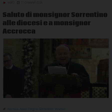
VIDEO
11 GENNAIO 2026
di
possesso
Saluto di monsignor Sorrentino
del
alle diocesi e a monsignor
nuovo
Vescovo
Accrocca
Accrocca
,
Assisi
,
Foligno
,
Sorrentino
,
Vescovo