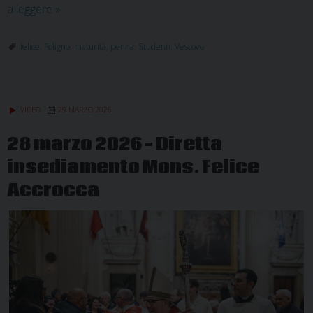
La
a leggere
»
Penna
della
felice
,
Foligno
,
maturità
,
penna
,
Studenti
,
Vescovo
Maturità:
un
dono
VIDEO
29 MARZO 2026
speciale
per
28 marzo 2026 – Diretta
i
insediamento Mons. Felice
giovani
di
Accrocca
Foligno