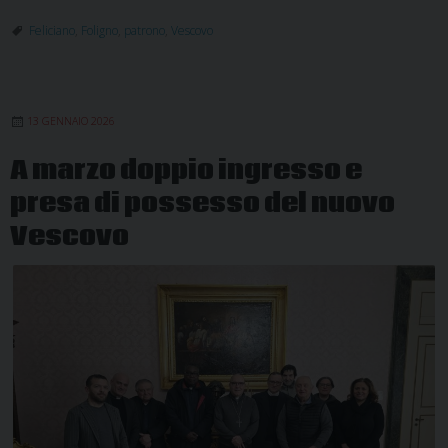
Feliciano
,
Foligno
,
patrono
,
Vescovo
13 GENNAIO 2026
A marzo doppio ingresso e
presa di possesso del nuovo
Vescovo