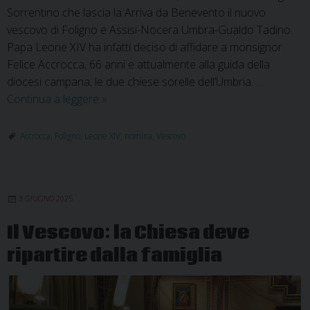
Sorrentino che lascia la Arriva da Benevento il nuovo
vescovo di Foligno e Assisi-Nocera Umbra-Gualdo Tadino.
Papa Leone XIV ha infatti deciso di affidare a monsignor
Felice Accrocca, 66 anni e attualmente alla guida della
diocesi campana, le due chiese sorelle dell’Umbria. …
Monsignor
Continua a leggere
»
Felice
Accrocca
Accrocca
,
Foligno
,
Leone XIV
,
nomina
,
Vescovo
nuovo
vescovo
di
3 GIUGNO 2025
Foligno
e
Il Vescovo: la Chiesa deve
Assisi
ripartire dalla famiglia