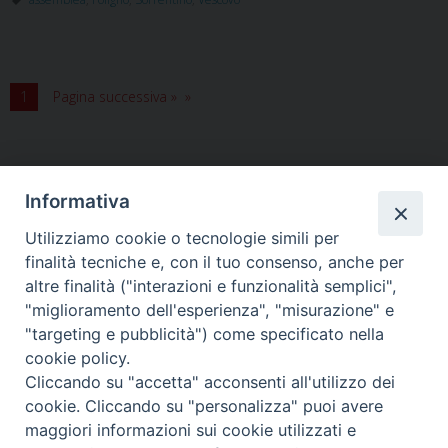
Chiesa
deve
ripartire
dalla
1
Pagina successiva »
famiglia
Informativa
Utilizziamo cookie o tecnologie simili per
HOME
VESCOVO
ORARI MESSE
CURIA VESCOVILE
finalità tecniche e, con il tuo consenso, anche per
TUTELA MINORI
UFFICI PASTORALI
PERSONE
VITA CONSACRATA
DOCUMENTI
CONTATTI
altre finalità ("interazioni e funzionalità semplici",
"miglioramento dell'esperienza", "misurazione" e
"targeting e pubblicità") come specificato nella
Copyright © 2018 Diocesi di Foligno /
Curia . Piazza Mons. Faloci 3 - 06034
cookie policy.
FOLIGNO [PG]
Cliccando su "accetta" acconsenti all'utilizzo dei
tel. 0742 350473 fax 0742 349021 email: info@diocesidifoligno.it . pec:
cookie. Cliccando su "personalizza" puoi avere
diocesidifoligno@pec.it
maggiori informazioni sui cookie utilizzati e