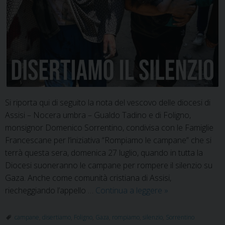
Si riporta qui di seguito la nota del vescovo delle diocesi di
Assisi – Nocera umbra – Gualdo Tadino e di Foligno,
monsignor Domenico Sorrentino, condivisa con le Famiglie
Francescane per l’iniziativa “Rompiamo le campane” che si
terrà questa sera, domenica 27 luglio, quando in tutta la
Diocesi suoneranno le campane per rompere il silenzio su
Gaza. Anche come comunità cristiana di Assisi,
Rompiamo
riecheggiando l’appello …
Continua a leggere
»
le
campane:
campane
,
disertiamo
,
Foligno
,
Gaza
,
rompiamo
,
silenzio
,
Sorrentino