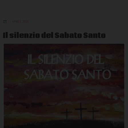
disertiamo
il
silenzio
11 APRILE 2020
Il silenzio del Sabato Santo