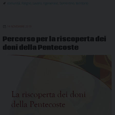
l’an
comunità
,
Foligno
,
Lavoro
,
rigenerare
,
Sorrentino
,
territorio
con
dell
Dio
14 NOVEMBRE 2019
di
Fol
Percorso per la riscoperta dei
doni della Pentecoste