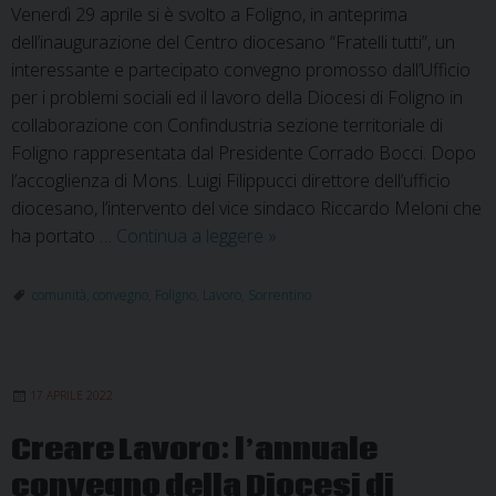
Venerdì 29 aprile si è svolto a Foligno, in anteprima
dell’inaugurazione del Centro diocesano “Fratelli tutti”, un
interessante e partecipato convegno promosso dall’Ufficio
per i problemi sociali ed il lavoro della Diocesi di Foligno in
collaborazione con Confindustria sezione territoriale di
Foligno rappresentata dal Presidente Corrado Bocci. Dopo
l’accoglienza di Mons. Luigi Filippucci direttore dell’ufficio
diocesano, l’intervento del vice sindaco Riccardo Meloni che
Convegno
ha portato …
Continua a leggere
»
sul
lavoro
comunità
,
convegno
,
Foligno
,
Lavoro
,
Sorrentino
al
nuovo
centro
17 APRILE 2022
diocesano
“Fratelli
Creare Lavoro: l’annuale
tutti”
convegno della Diocesi di