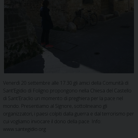
Venerdì 20 settembre alle 17.30 gli amici della Comunità di
Sant’Egidio di Foligno propongono nella Chiesa del Castello
di Sant’Eraclio un momento di preghiera per la pace nel
mondo. Presentiamo al Signore, sottolineano gli
organizzatori, i paesi colpiti dalla guerra e dal terrorismo per
cui vogliamo invocare il dono della pace. Info:
www.santegidio.org