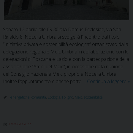
Sabato 12 aprile alle 09.30 alla Domus Ecclesiae, via San
Rinaldo 8, Nocera Umbra si svolgerà l’incontro dal titolo
“Iniziativa privata e sostenibilità ecologica” organizzato dalla
delegazione regionale Meic Umbria in collaborazione con le
delegazioni di Toscana e Lazio e con la partecipazione della
associazione “Amici del Meic”, in occasione della riunione
del Consiglio nazionale Meic proprio a Nocera Umbra.
Me
Inoltre l’appuntamento è anche parte …
Continua a leggere
»
Um
Ini
. energetiche
,
comunità
,
Ecologia
,
Foligno
,
Meic
,
sostenibilità
pr
e
so
8 MAGGIO 2022
ec