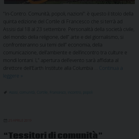
“In-Contro. Comunità, popoli, nazioni”: è questo il titolo della
quinta edizione del Cortile di Francesco che si terrà ad
Assisi dal 18 al 23 settembre. Personalità della società civile,
del mondo della religione, dell” arte e del giornalismo, si
confronteranno sui temi dell” economia, della
comunicazione, dell’ambiente e dell’incontro tra culture e
mondi lontani. L” apertura dell’evento sarà affidata al
direttore dell’Earth Institute alla Columbia …
Continua a
Cortile
leggere
»
di
Francesco
Assisi
,
comunità
,
Cortile
,
Francesco
,
incontro
,
popoli
25 APRILE 2019
“Tessitori di comunità”