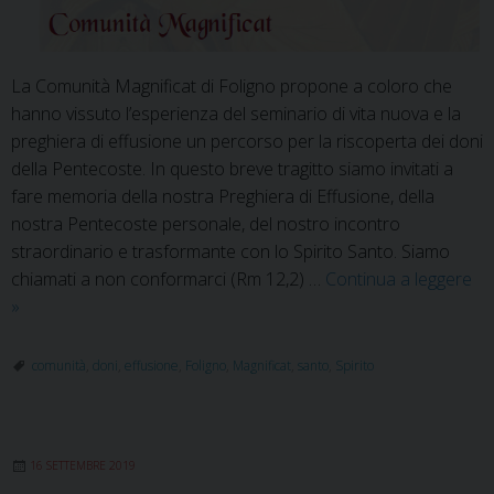
La Comunità Magnificat di Foligno propone a coloro che
hanno vissuto l’esperienza del seminario di vita nuova e la
preghiera di effusione un percorso per la riscoperta dei doni
della Pentecoste. In questo breve tragitto siamo invitati a
fare memoria della nostra Preghiera di Effusione, della
nostra Pentecoste personale, del nostro incontro
straordinario e trasformante con lo Spirito Santo. Siamo
chiamati a non conformarci (Rm 12,2) …
Continua a leggere
Percorso
»
per
la
comunità
,
doni
,
effusione
,
Foligno
,
Magnificat
,
santo
,
Spirito
riscoperta
dei
doni
16 SETTEMBRE 2019
della