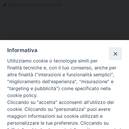
Foligno
,
santo
,
Sorrentino
,
venerdì
Informativa
Utilizziamo cookie o tecnologie simili per
HOME
VESCOVO
ORARI MESSE
CURIA VESCOVILE
finalità tecniche e, con il tuo consenso, anche per
TUTELA MINORI
UFFICI PASTORALI
PERSONE
VITA CONSACRATA
DOCUMENTI
CONTATTI
altre finalità ("interazioni e funzionalità semplici",
"miglioramento dell'esperienza", "misurazione" e
"targeting e pubblicità") come specificato nella
Copyright © 2018 Diocesi di Foligno /
Curia . Piazza Mons. Faloci 3 - 06034
cookie policy.
FOLIGNO [PG]
Cliccando su "accetta" acconsenti all'utilizzo dei
tel. 0742 350473 fax 0742 349021 email: info@diocesidifoligno.it . pec:
cookie. Cliccando su "personalizza" puoi avere
diocesidifoligno@pec.it
maggiori informazioni sui cookie utilizzati e
personalizzare le tue preferenze. Cliccando su